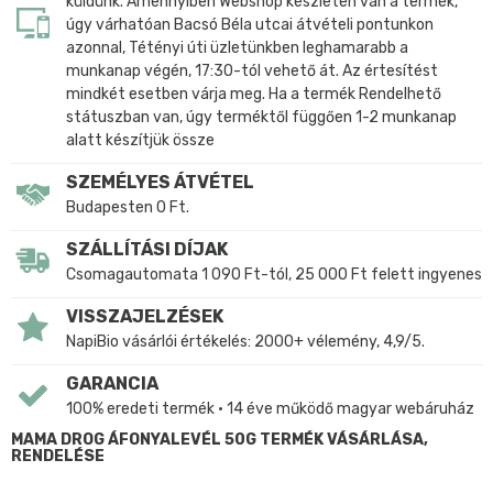
küldünk. Amennyiben Webshop készleten van a termék,
úgy várhatóan Bacsó Béla utcai átvételi pontunkon
azonnal, Tétényi úti üzletünkben leghamarabb a
munkanap végén, 17:30-tól vehető át. Az értesítést
mindkét esetben várja meg. Ha a termék Rendelhető
státuszban van, úgy terméktől függően 1-2 munkanap
alatt készítjük össze
SZEMÉLYES ÁTVÉTEL
Budapesten 0 Ft.
SZÁLLÍTÁSI DÍJAK
Csomagautomata 1 090 Ft-tól, 25 000 Ft felett ingyenes
VISSZAJELZÉSEK
NapiBio vásárlói értékelés: 2000+ vélemény, 4,9/5.
GARANCIA
100% eredeti termék • 14 éve működő magyar webáruház
MAMA DROG ÁFONYALEVÉL 50G TERMÉK VÁSÁRLÁSA,
RENDELÉSE