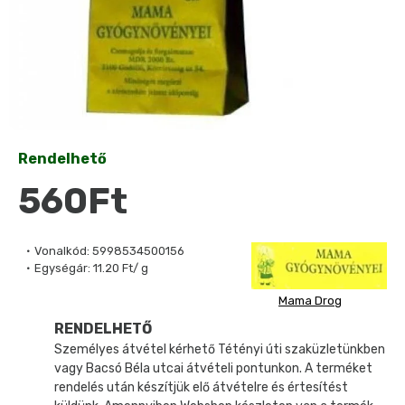
Rendelhető
560Ft
Vonalkód:
5998534500156
Egységár:
11.20 Ft/ g
Mama Drog
RENDELHETŐ
Személyes átvétel kérhető Tétényi úti szaküzletünkben
vagy Bacsó Béla utcai átvételi pontunkon. A terméket
rendelés után készítjük elő átvételre és értesítést