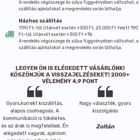
A rendelés végösszege és súlya függvényében változhat, a
szállítási ajánlatokat a megrendelés során láthatja.
Házhoz szállítás
1190 Ft-tól, Utánvét esetén +300 Ft, 25.000 Ft felett 190
Ft-tól, Utánvét esetén +300 Ft +1%
A rendelés végösszege és súlya függvényében változhat, a
szállítási ajánlatokat a megrendelés során láthatja.
LEGYEN ÖN IS ELÉGEDETT VÁSÁRLÓNK!
KÖSZÖNJÜK A VISSZAJELZÉSEKET! 2000+
VÉLEMÉNY 4,9 PONT
Gyors,korrekt kiszállítás,
Nagy választék, gyors
alapos csomagoás. A
kiszolgálás
kommunikáció is tökéletes,
és az árak is megfelelőek. Én
Zoltán
elégedett vagyok, ajánlom