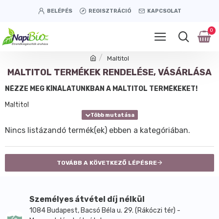
BELÉPÉS
REGISZTRÁCIÓ
KAPCSOLAT
0
Maltitol
MALTITOL TERMÉKEK RENDELÉSE, VÁSÁRLÁSA
NÉZZE MEG KÍNÁLATUNKBAN A MALTITOL TERMÉKEKET!
Maltitol
Nincs listázandó termék(ek) ebben a kategóriában.
TOVÁBB A KÖVETKEZŐ LÉPÉSRE
Személyes átvétel díj nélkül
1084 Budapest, Bacsó Béla u. 29. (Rákóczi tér) -