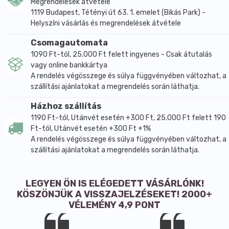
Megrendelések átvétele
1119 Budapest, Tétényi út 63. 1. emelet (Bikás Park) -
Helyszíni vásárlás és megrendelések átvétele
Csomagautomata
1090 Ft-tól, 25.000 Ft felett ingyenes - Csak átutalás
vagy online bankkártya
A rendelés végösszege és súlya függvényében változhat, a
szállítási ajánlatokat a megrendelés során láthatja.
Házhoz szállítás
1190 Ft-tól, Utánvét esetén +300 Ft, 25.000 Ft felett 190
Ft-tól, Utánvét esetén +300 Ft +1%
A rendelés végösszege és súlya függvényében változhat, a
szállítási ajánlatokat a megrendelés során láthatja.
LEGYEN ÖN IS ELÉGEDETT VÁSÁRLÓNK!
KÖSZÖNJÜK A VISSZAJELZÉSEKET! 2000+
VÉLEMÉNY 4,9 PONT