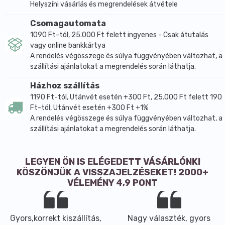
Helyszíni vásárlás és megrendelések átvétele
Csomagautomata
1090 Ft-tól, 25.000 Ft felett ingyenes - Csak átutalás
vagy online bankkártya
A rendelés végösszege és súlya függvényében változhat, a
szállítási ajánlatokat a megrendelés során láthatja.
Házhoz szállítás
1190 Ft-tól, Utánvét esetén +300 Ft, 25.000 Ft felett 190
Ft-tól, Utánvét esetén +300 Ft +1%
A rendelés végösszege és súlya függvényében változhat, a
szállítási ajánlatokat a megrendelés során láthatja.
LEGYEN ÖN IS ELÉGEDETT VÁSÁRLÓNK!
KÖSZÖNJÜK A VISSZAJELZÉSEKET! 2000+
VÉLEMÉNY 4,9 PONT
Gyors,korrekt kiszállítás,
Nagy választék, gyors