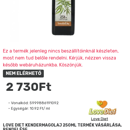
Ez a termék jelenleg nincs beszállítóinknál készleten,
most nem tud belőle rendelni. Kérjük, nézzen vissza
később webáruházunkba. Köszönjük.
NEM ELÉRHETŐ
2 730Ft
Vonalkód:
5999886191092
Egységár:
10.92 Ft/ ml
Love Diet
LOVE DIET KENDERMAGOLAJ 250ML TERMÉK VÁSÁRLÁSA,
RENDELÉSE