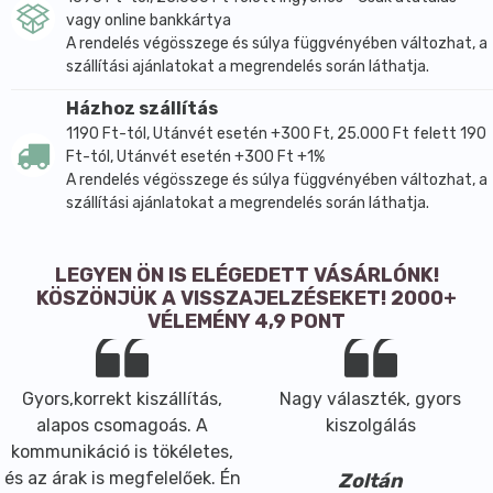
vagy online bankkártya
A rendelés végösszege és súlya függvényében változhat, a
szállítási ajánlatokat a megrendelés során láthatja.
Házhoz szállítás
1190 Ft-tól, Utánvét esetén +300 Ft, 25.000 Ft felett 190
Ft-tól, Utánvét esetén +300 Ft +1%
A rendelés végösszege és súlya függvényében változhat, a
szállítási ajánlatokat a megrendelés során láthatja.
LEGYEN ÖN IS ELÉGEDETT VÁSÁRLÓNK!
KÖSZÖNJÜK A VISSZAJELZÉSEKET! 2000+
VÉLEMÉNY 4,9 PONT
Gyors,korrekt kiszállítás,
Nagy választék, gyors
alapos csomagoás. A
kiszolgálás
kommunikáció is tökéletes,
és az árak is megfelelőek. Én
Zoltán