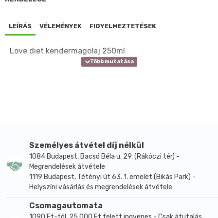
LEÍRÁS
VÉLEMÉNYEK
FIGYELMEZTETÉSEK
Love diet kendermagolaj 250ml
Személyes átvétel díj nélkül
1084 Budapest, Bacsó Béla u. 29. (Rákóczi tér) -
Megrendelések átvétele
1119 Budapest, Tétényi út 63. 1. emelet (Bikás Park) -
Helyszíni vásárlás és megrendelések átvétele
Csomagautomata
1090 Ft-tól, 25.000 Ft felett ingyenes - Csak átutalás