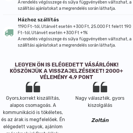
A rendelés végösszege és súlya függvényében változhat, a
szállítási ajánlatokat a megrendelés során láthatja.
Házhoz szállítás
1190 Ft-tól, Utánvét esetén +300 Ft, 25.000 Ft felett 190
Ft-tól, Utánvét esetén +300 Ft +1%
A rendelés végösszege és súlya függvényében változhat, a
szállítási ajánlatokat a megrendelés során láthatja.
LEGYEN ÖN IS ELÉGEDETT VÁSÁRLÓNK!
KÖSZÖNJÜK A VISSZAJELZÉSEKET! 2000+
VÉLEMÉNY 4,9 PONT
Gyors,korrekt kiszállítás,
Nagy választék, gyors
alapos csomagoás. A
kiszolgálás
kommunikáció is tökéletes,
és az árak is megfelelőek. Én
Zoltán
elégedett vagyok, ajánlom