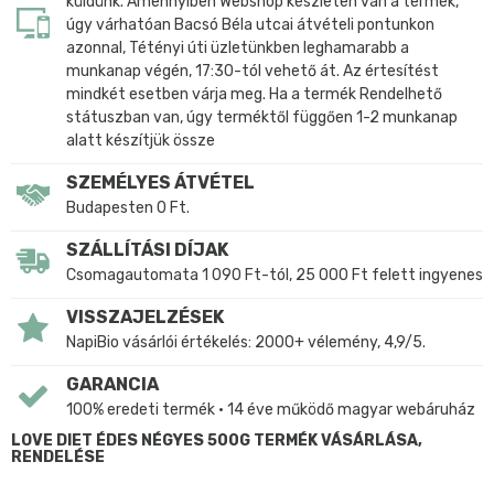
küldünk. Amennyiben Webshop készleten van a termék,
úgy várhatóan Bacsó Béla utcai átvételi pontunkon
azonnal, Tétényi úti üzletünkben leghamarabb a
munkanap végén, 17:30-tól vehető át. Az értesítést
mindkét esetben várja meg. Ha a termék Rendelhető
státuszban van, úgy terméktől függően 1-2 munkanap
alatt készítjük össze
SZEMÉLYES ÁTVÉTEL
Budapesten 0 Ft.
SZÁLLÍTÁSI DÍJAK
Csomagautomata 1 090 Ft-tól, 25 000 Ft felett ingyenes
VISSZAJELZÉSEK
NapiBio vásárlói értékelés: 2000+ vélemény, 4,9/5.
GARANCIA
100% eredeti termék • 14 éve működő magyar webáruház
LOVE DIET ÉDES NÉGYES 500G TERMÉK VÁSÁRLÁSA,
RENDELÉSE