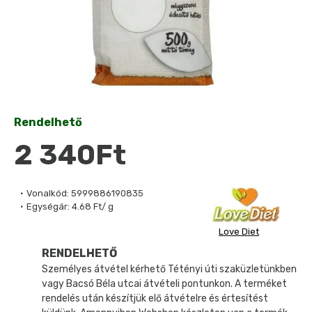
Rendelhető
2 340Ft
Vonalkód:
5999886190835
Egységár:
4.68 Ft/ g
Love Diet
RENDELHETŐ
Személyes átvétel kérhető Tétényi úti szaküzletünkben
vagy Bacsó Béla utcai átvételi pontunkon. A terméket
rendelés után készítjük elő átvételre és értesítést