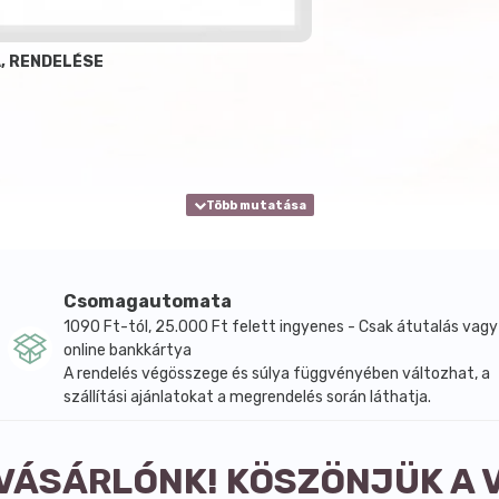
, RENDELÉSE
Csomagautomata
1090 Ft-tól, 25.000 Ft felett ingyenes - Csak átutalás vagy
online bankkártya
A rendelés végösszege és súlya függvényében változhat, a
szállítási ajánlatokat a megrendelés során láthatja.
 VÁSÁRLÓNK! KÖSZÖNJÜK A 