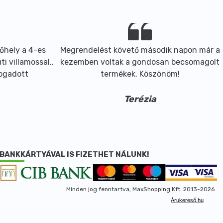
őhely a 4-es
Megrendelést követő második napon már a
i villamossal..
kezemben voltak a gondosan becsomagolt
fogadott
termékek. Köszönöm!
Terézia
BANKKÁRTYÁVAL IS FIZETHET NÁLUNK!
Minden jog fenntartva, MaxShopping Kft. 2013-2026
Árukereső.hu