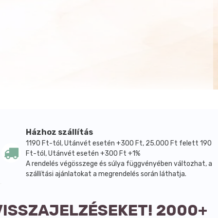
Házhoz szállítás
1190 Ft-tól, Utánvét esetén +300 Ft, 25.000 Ft felett 190
Ft-tól, Utánvét esetén +300 Ft +1%
A rendelés végösszege és súlya függvényében változhat, a
szállítási ajánlatokat a megrendelés során láthatja.
VISSZAJELZÉSEKET! 2000+