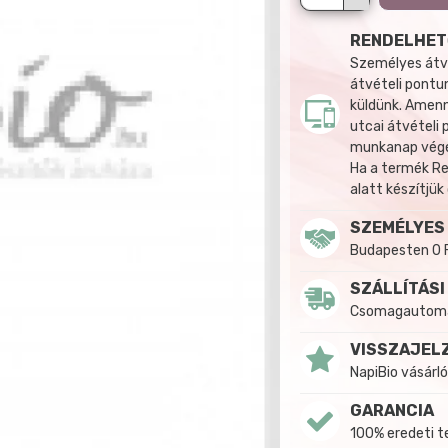
RENDELHET
Személyes átvé
átvételi pontun
küldünk. Amenn
utcai átvételi
munkanap végén
Ha a termék R
alatt készítjük
SZEMÉLYES
Budapesten 0 
SZÁLLÍTÁSI
Csomagautomat
VISSZAJEL
NapiBio vásárló
GARANCIA
100% eredeti 