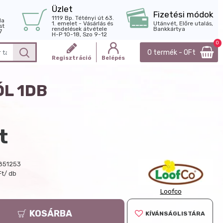
Üzlet
Fizetési módok
1119 Bp. Tétényi út 63.
la
1. emelet - Vásárlás és
Utánvét, Előre utalás,
st
rendelések átvétele
Bankkártya
7
H-P 10-18, Szo 9-12
0
0 termék - 0Ft
Regisztráció
Belépés
L 1DB
t
851253
Ft/ db
Loofco
KOSÁRBA
KÍVÁNSÁGLISTÁRA