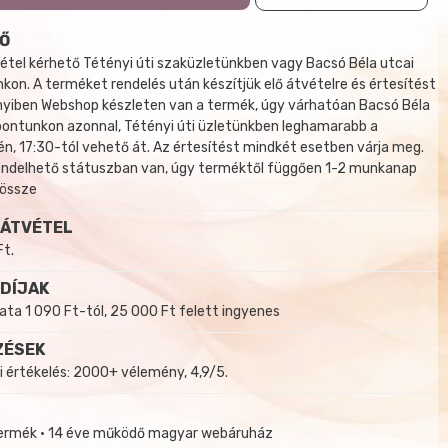
Ő
tel kérhető Tétényi úti szaküzletünkben vagy Bacsó Béla utcai
kon. A terméket rendelés után készítjük elő átvételre és értesítést
yiben Webshop készleten van a termék, úgy várhatóan Bacsó Béla
 pontunkon azonnal, Tétényi úti üzletünkben leghamarabb a
, 17:30-tól vehető át. Az értesítést mindkét esetben várja meg.
endelhető státuszban van, úgy terméktől függően 1-2 munkanap
 össze
 ÁTVÉTEL
Ft.
 DÍJAK
a 1 090 Ft-tól, 25 000 Ft felett ingyenes
ZÉSEK
i értékelés: 2000+ vélemény, 4,9/5.
termék • 14 éve működő magyar webáruház