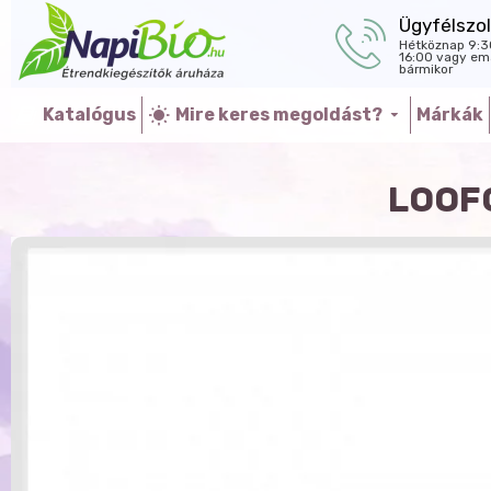
Ügyfélszol
Hétköznap 9:3
16:00 vagy ema
bármikor
Katalógus
Mire keres megoldást?
Márkák
LOOF