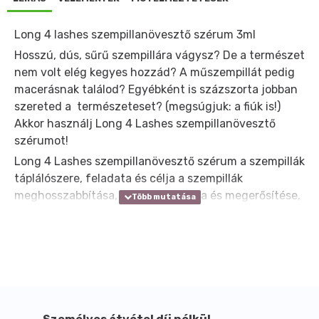
Long 4 lashes szempillanövesztő szérum 3ml
Hosszú, dús, sűrű szempillára vágysz? De a természet
nem volt elég kegyes hozzád? A műszempillát pedig
macerásnak találod? Egyébként is százszorta jobban
szereted a természeteset? (megsúgjuk: a fiúk is!)
Akkor használj Long 4 Lashes szempillanövesztő
szérumot!
Long 4 Lashes szempillanövesztő szérum a szempillák
táplálószere, feladata és célja a szempillák
meghosszabbítása, megvastagítása és megerősítése,
valamint mennyiségének növelése. A Long 4 Lashes
javítja a szempillák struktúráját, ráadásul mélyíti azok
természetes színét.
Hogyan hat a Long 4 Lashes szempillanövesztő
szérum?
A Long 4 Lashes látványos eredményéért felelős