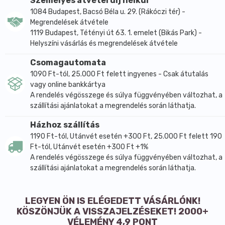
Személyes átvétel díj nélkül
összetevő a bimatoproszt - úgy vélik, hogy jelenleg
1084 Budapest, Bacsó Béla u. 29. (Rákóczi tér) -
az egyik leghatásosabb vegyület, mely stimulálja a
Megrendelések átvétele
szempillák növekedését. A Bimatoproszt befolyásolja
1119 Budapest, Tétényi út 63. 1. emelet (Bikás Park) -
a szőrhagyma aktív növekedési fázisát, ezáltal képes
Helyszíni vásárlás és megrendelések átvétele
látványosan növelni a szempillák számát,
vastagságát és hosszúságát, továbbá hatással van
Csomagautomata
azok passzív/mozdulatlan fázisára is, azaz amikor a
1090 Ft-tól, 25.000 Ft felett ingyenes - Csak átutalás
vagy online bankkártya
szempilláknak már megállt a növekedése. A
A rendelés végösszege és súlya függvényében változhat, a
Bimatoproszt ebben a fázisban meghosszabbítja a
szállítási ajánlatokat a megrendelés során láthatja.
szempillák életének hosszát.
Házhoz szállítás
Emellett a szérum tartalmaz:
1190 Ft-tól, Utánvét esetén +300 Ft, 25.000 Ft felett 190
Hialuronsavat – mely hidratálja és simítja a szempillák
Ft-tól, Utánvét esetén +300 Ft +1%
felületét
A rendelés végösszege és súlya függvényében változhat, a
B5 Provitamint – mely erősíti és javítja szempillák
szállítási ajánlatokat a megrendelés során láthatja.
struktúráját, ennek köszönhetően a szempillák
erősebbek, elasztikusabbak és fényesek
Allantoint – mely megelőzi az irritációt és
LEGYEN ÖN IS ELÉGEDETT VÁSÁRLÓNK!
KÖSZÖNJÜK A VISSZAJELZÉSEKET! 2000+
bőrvörösséget, továbbá csillapítja a már kialakult
VÉLEMÉNY 4,9 PONT
bőrirritációkat