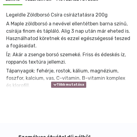
Legeldle Zöldborsó Csíra csíráztatásra 200g
A Maple zöldborsó a nevével ellentétben barna színű,
csírája finom és tápláló. Alig 3 nap után már eheted is.
Használhatod köretnek és ezzel egészségessé teszed
a fogásaidat.
Íz: Akár a zsenge borsó szemeké. Friss és édeskés íz,
roppanós textúra jellemzi.
Tápanyagok: fehérje, rostok, kálium, magnézium,
foszfor, kalcium, vas, C-vitamin, B-vitamin komplex
és klorofill.
(A tápanyagok szervezetre gyakorolt pozitív
hatásairól bővebben itt olvashatsz.)
Adagolás (csíráztató üvegedény): 3 evőkanál ~40 g
Adagolás (csíratál 1 szintje): 2 evőkanál ~26 g
Áztatás: 8 órát