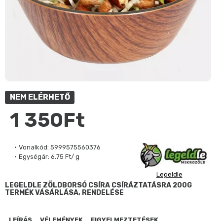
NEM ELÉRHETŐ
1 350Ft
Vonalkód:
5999575560376
Egységár:
6.75 Ft/ g
Legeldle
LEGELDLE ZÖLDBORSÓ CSÍRA CSÍRÁZTATÁSRA 200G
TERMÉK VÁSÁRLÁSA, RENDELÉSE
LEÍRÁS
VÉLEMÉNYEK
FIGYELMEZTETÉSEK