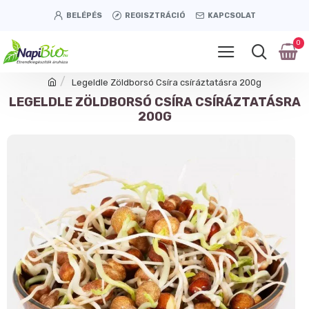
BELÉPÉS
REGISZTRÁCIÓ
KAPCSOLAT
0
Legeldle Zöldborsó Csíra csíráztatásra 200g
LEGELDLE ZÖLDBORSÓ CSÍRA CSÍRÁZTATÁSRA
200G