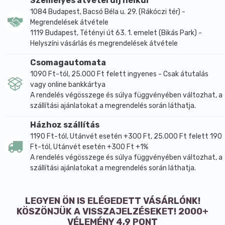
Öblítés: naponta 2x
Személyes átvétel díj nélkül
1084 Budapest, Bacsó Béla u. 29. (Rákóczi tér) -
Ekkortól eheted: 3. nap
Megrendelések átvétele
Felhasználás: köretként nyersen vagy serpenyőben
1119 Budapest, Tétényi út 63. 1. emelet (Bikás Park) -
sütve
Helyszíni vásárlás és megrendelések átvétele
Főbb előnyök: sok rost, magas fehérjetartalom,
Csomagautomata
változatos vitaminok és ásványi anyagok
1090 Ft-tól, 25.000 Ft felett ingyenes - Csak átutalás
A zöldborsó csíráról:
vagy online bankkártya
A rendelés végösszege és súlya függvényében változhat, a
A zöldborsó csíráját már 3 naposan eheted. Ilyenkor
szállítási ajánlatokat a megrendelés során láthatja.
még apró, néhány centis kis csírácskája van, de már
így is rendkívül tápláló és finom. Ha pár nappal tovább
Házhoz szállítás
hagyod nőni, akkor megjelennek a zöld hajtások is és
1190 Ft-tól, Utánvét esetén +300 Ft, 25.000 Ft felett 190
így egy egészen más állagú finomságot kapsz.
Ft-tól, Utánvét esetén +300 Ft +1%
Próbáld ki mindkét verziót.
A rendelés végösszege és súlya függvényében változhat, a
szállítási ajánlatokat a megrendelés során láthatja.
LEGYEN ÖN IS ELÉGEDETT VÁSÁRLÓNK!
KÖSZÖNJÜK A VISSZAJELZÉSEKET! 2000+
VÉLEMÉNY 4,9 PONT