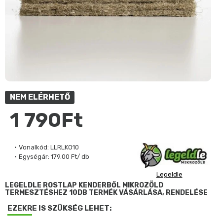
NEM ELÉRHETŐ
1 790Ft
Vonalkód:
LLRLKO10
Egységár:
179.00 Ft/ db
Legeldle
LEGELDLE ROSTLAP KENDERBŐL MIKROZÖLD
TERMESZTÉSHEZ 10DB TERMÉK VÁSÁRLÁSA, RENDELÉSE
EZEKRE IS SZÜKSÉG LEHET: