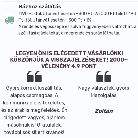
Házhoz szállítás
1190 Ft-tól, Utánvét esetén +300 Ft, 25.000 Ft felett 190
Ft-tól, Utánvét esetén +300 Ft +1%
A rendelés végösszege és súlya függvényében változhat, a
szállítási ajánlatokat a megrendelés során láthatja.
LEGYEN ÖN IS ELÉGEDETT VÁSÁRLÓNK!
KÖSZÖNJÜK A VISSZAJELZÉSEKET! 2000+
VÉLEMÉNY 4,9 PONT
Gyors,korrekt kiszállítás,
Nagy választék, gyors
alapos csomagoás. A
kiszolgálás
kommunikáció is tökéletes,
és az árak is megfelelőek. Én
Zoltán
elégedett vagyok, ajánlom
másoknak is! Gratulálok,
további sok sikert kívánok!