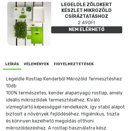
LEGELDLE ZÖLDKERT
KÉSZLET MIKROZÖLD
CSÍRÁZTATÁSHOZ
2 490Ft
NEM ELÉRHETŐ
LEÍRÁS
VÉLEMÉNYEK
FIGYELMEZTETÉSEK
Legeldle Rostlap Kenderből Mikrozöld Termesztéshez
10db
100% természetes, kender alapanyagú rostlap, amely
ideális mikrozöldek termesztéséhez. Kiváló
vízmegtartó képességgel rendelkezik, így stabil alapot
biztosít a növények fejlődéséhez. Higiénikus, tiszta
és könnyen kezelhető megoldás otthoni
mikrozöldezéshez. A rostlap használatra kész.