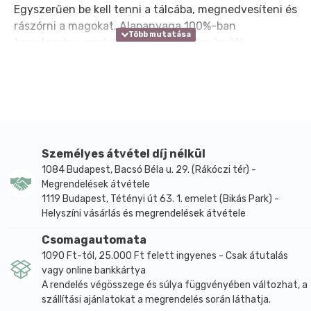
Egyszerűen be kell tenni a tálcába, megnedvesíteni és
rászórni a magokat. Alapanyaga 100%-ban
természetes eredetű kenderrost ellenőrzött,
vegyszermentes termesztésből.A kókusz anyagú
rostlaphoz képest a kenderrostlap sűrűbb szövésű,
jobban tartja a vizet. Próbáld ki mindkét fajtát, hogy
eldönthest, neked melyik válik be jobban!Ez egy EU-
ban készült termék.Méretei: 12 x 18 cm, 1 lap csak
egyszer használható Bármelyik mikrozöld tálcánkkal
Személyes átvétel díj nélkül
kompatibilis.
1084 Budapest, Bacsó Béla u. 29. (Rákóczi tér) -
Megrendelések átvétele
1119 Budapest, Tétényi út 63. 1. emelet (Bikás Park) -
Helyszíni vásárlás és megrendelések átvétele
Csomagautomata
1090 Ft-tól, 25.000 Ft felett ingyenes - Csak átutalás
vagy online bankkártya
A rendelés végösszege és súlya függvényében változhat, a
szállítási ajánlatokat a megrendelés során láthatja.