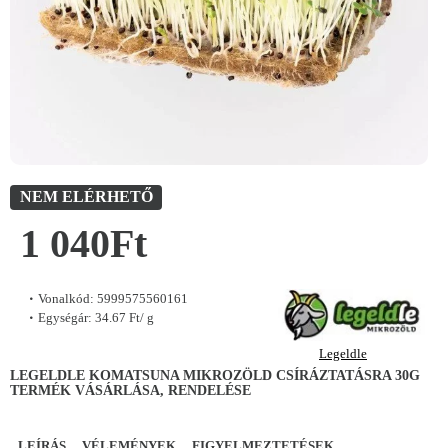
NEM ELÉRHETŐ
1 040Ft
Vonalkód:
5999575560161
Egységár:
34.67 Ft/ g
Legeldle
LEGELDLE KOMATSUNA MIKROZÖLD CSÍRÁZTATÁSRA 30G
TERMÉK VÁSÁRLÁSA, RENDELÉSE
LEÍRÁS
VÉLEMÉNYEK
FIGYELMEZTETÉSEK