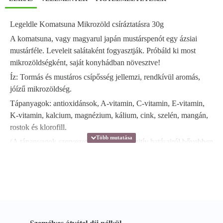
Legeldle Komatsuna Mikrozöld csíráztatásra 30g
A komatsuna, vagy magyarul japán mustárspenót egy ázsiai
mustárféle. Leveleit salátaként fogyasztják. Próbáld ki most
mikrozöldségként, saját konyhádban növesztve!
Íz: Tormás és mustáros csípősség jellemzi, rendkívül aromás,
jóízű mikrozöldség.
Tápanyagok: antioxidánsok, A-vitamin, C-vitamin, E-vitamin,
K-vitamin, kalcium, magnézium, kálium, cink, szelén, mangán,
rostok és klorofill.
(A tápanyagok szervezetre gyakorolt pozitív hatásairól bővebben
itt olvashatsz.)
1 csomag = 7 adag - 7 rostlap szükséges hozzá
Adagolás: 1 púpos teáskanál
Aratás:
7-8. naptól
Felhasználás: köretként nyersen, salátákban, szendvicsekben