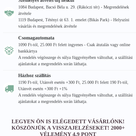
Személyes átvétel díj nélkül
Főbb előnyök: koncentrált vitamin és ásványi anyag tartalom
1084 Budapest, Bacsó Béla u. 29. (Rákóczi tér) - Megrendelések
A komatsuna mikrozöldről:
átvétele
A komatsuna mikrozöldje könnyen és gyorsan növeszthető.
1119 Budapest, Tétényi út 63. 1. emelet (Bikás Park) - Helyszíni
Hosszabb, közepesen vastag szár és dús, széles zöld levelek
vásárlás és megrendelések átvétele
jellemzik. Mustáros, tormás csípőssége miatt nagyon ízletes.
Csomagautomata
Ázsiai ételeket díszíthetsz vele, de bármilyen fogást keleties
1090 Ft-tól, 25.000 Ft felett ingyenes - Csak átutalás vagy online
hangulatúvá tehetsz segítségével. Bátran ajánljuk mindenkinek,
bankkártya
akik szeretnének nemcsak a normál táplálkozásukba, de a
A rendelés végösszege és súlya függvényében változhat, a szállítási
mikrozöldjeik közé is egy kis diverzitást vinni.
ajánlatokat a megrendelés során láthatja.
Házhoz szállítás
1190 Ft-tól, Utánvét esetén +300 Ft, 25.000 Ft felett 190 Ft-tól,
Utánvét esetén +300 Ft +1%
A rendelés végösszege és súlya függvényében változhat, a szállítási
ajánlatokat a megrendelés során láthatja.
LEGYEN ÖN IS ELÉGEDETT VÁSÁRLÓNK!
KÖSZÖNJÜK A VISSZAJELZÉSEKET! 2000+
VÉLEMÉNY 4,9 PONT