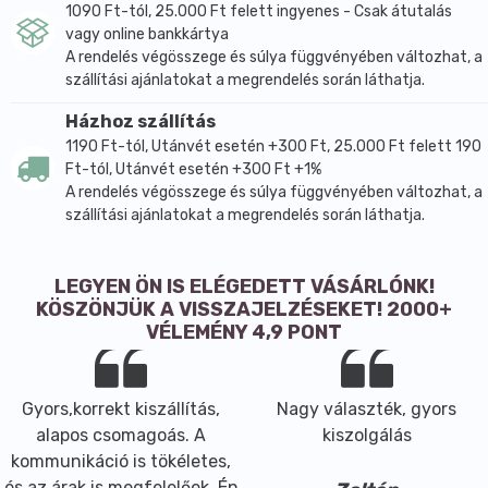
1090 Ft-tól, 25.000 Ft felett ingyenes - Csak átutalás
vagy online bankkártya
A rendelés végösszege és súlya függvényében változhat, a
szállítási ajánlatokat a megrendelés során láthatja.
Házhoz szállítás
1190 Ft-tól, Utánvét esetén +300 Ft, 25.000 Ft felett 190
Ft-tól, Utánvét esetén +300 Ft +1%
A rendelés végösszege és súlya függvényében változhat, a
szállítási ajánlatokat a megrendelés során láthatja.
LEGYEN ÖN IS ELÉGEDETT VÁSÁRLÓNK!
KÖSZÖNJÜK A VISSZAJELZÉSEKET! 2000+
VÉLEMÉNY 4,9 PONT
Gyors,korrekt kiszállítás,
Nagy választék, gyors
alapos csomagoás. A
kiszolgálás
kommunikáció is tökéletes,
és az árak is megfelelőek. Én