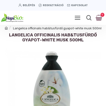
BELÉPÉS
REGISZTRÁCIÓ
KAPCSOLAT
0
Langelica officinalis hab&tusfürdő gyapot-white musk 500ml
LANGELICA OFFICINALIS HAB&TUSFÜRDŐ
GYAPOT-WHITE MUSK 500ML