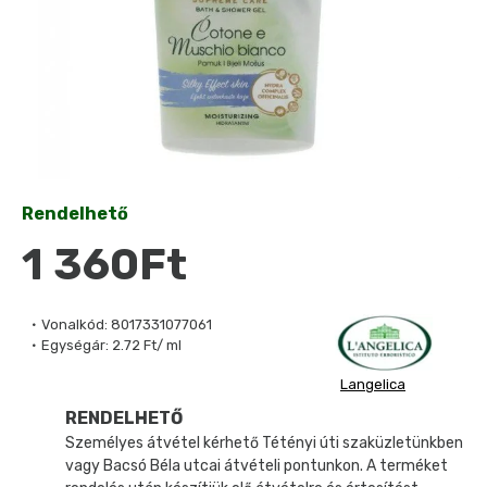
Rendelhető
1 360Ft
Vonalkód:
8017331077061
Egységár:
2.72 Ft/ ml
Langelica
RENDELHETŐ
Személyes átvétel kérhető Tétényi úti szaküzletünkben
vagy Bacsó Béla utcai átvételi pontunkon. A terméket