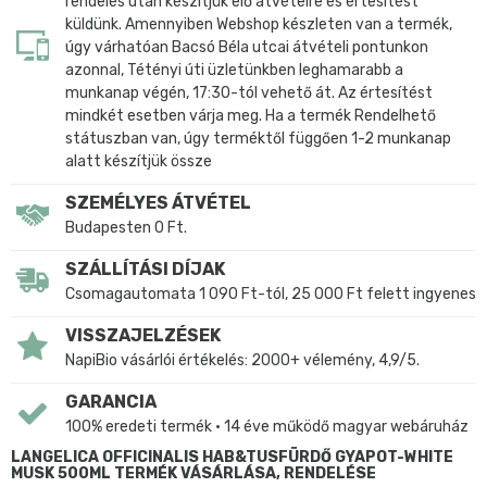
rendelés után készítjük elő átvételre és értesítést
küldünk. Amennyiben Webshop készleten van a termék,
úgy várhatóan Bacsó Béla utcai átvételi pontunkon
azonnal, Tétényi úti üzletünkben leghamarabb a
munkanap végén, 17:30-tól vehető át. Az értesítést
mindkét esetben várja meg. Ha a termék Rendelhető
státuszban van, úgy terméktől függően 1-2 munkanap
alatt készítjük össze
SZEMÉLYES ÁTVÉTEL
Budapesten 0 Ft.
SZÁLLÍTÁSI DÍJAK
Csomagautomata 1 090 Ft-tól, 25 000 Ft felett ingyenes
VISSZAJELZÉSEK
NapiBio vásárlói értékelés: 2000+ vélemény, 4,9/5.
GARANCIA
100% eredeti termék • 14 éve működő magyar webáruház
LANGELICA OFFICINALIS HAB&TUSFÜRDŐ GYAPOT-WHITE
MUSK 500ML TERMÉK VÁSÁRLÁSA, RENDELÉSE