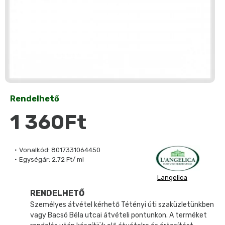
Rendelhető
1 360Ft
Vonalkód:
8017331064450
Egységár:
2.72 Ft/ ml
Langelica
RENDELHETŐ
Személyes átvétel kérhető Tétényi úti szaküzletünkben
vagy Bacsó Béla utcai átvételi pontunkon. A terméket