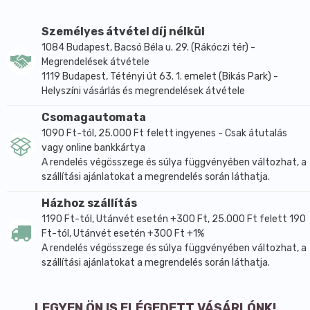
Személyes átvétel díj nélkül
1084 Budapest, Bacsó Béla u. 29. (Rákóczi tér) -
Megrendelések átvétele
1119 Budapest, Tétényi út 63. 1. emelet (Bikás Park) -
Helyszíni vásárlás és megrendelések átvétele
Csomagautomata
1090 Ft-tól, 25.000 Ft felett ingyenes - Csak átutalás
vagy online bankkártya
A rendelés végösszege és súlya függvényében változhat, a
szállítási ajánlatokat a megrendelés során láthatja.
Házhoz szállítás
1190 Ft-tól, Utánvét esetén +300 Ft, 25.000 Ft felett 190
Ft-tól, Utánvét esetén +300 Ft +1%
A rendelés végösszege és súlya függvényében változhat, a
szállítási ajánlatokat a megrendelés során láthatja.
LEGYEN ÖN IS ELÉGEDETT VÁSÁRLÓNK!