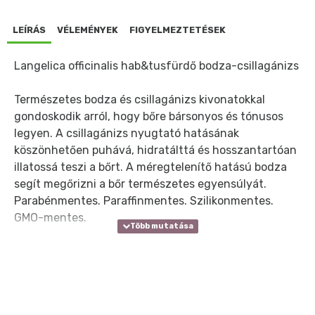
LEÍRÁS
VÉLEMÉNYEK
FIGYELMEZTETÉSEK
Langelica officinalis hab&tusfürdő bodza-csillagánizs
Természetes bodza és csillagánizs kivonatokkal
gondoskodik arról, hogy bőre bársonyos és tónusos
legyen. A csillagánizs nyugtató hatásának
köszönhetően puhává, hidratálttá és hosszantartóan
illatossá teszi a bőrt. A méregtelenítő hatású bodza
segít megőrizni a bőr természetes egyensúlyát.
Parabénmentes. Paraffinmentes. Szilikonmentes.
GMO-mentes.