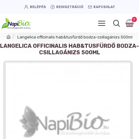
BELÉPÉS
REGISZTRÁCIÓ
KAPCSOLAT
0
Langelica officinalis hab&tusfürdő bodza-csillagánizs 500ml
LANGELICA OFFICINALIS HAB&TUSFÜRDŐ BODZA-
CSILLAGÁNIZS 500ML