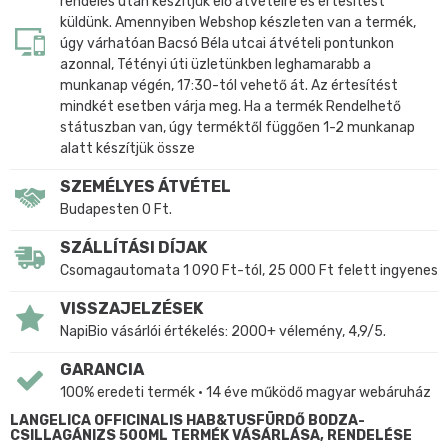
rendelés után készítjük elő átvételre és értesítést
küldünk. Amennyiben Webshop készleten van a termék,
úgy várhatóan Bacsó Béla utcai átvételi pontunkon
azonnal, Tétényi úti üzletünkben leghamarabb a
munkanap végén, 17:30-tól vehető át. Az értesítést
mindkét esetben várja meg. Ha a termék Rendelhető
státuszban van, úgy terméktől függően 1-2 munkanap
alatt készítjük össze
SZEMÉLYES ÁTVÉTEL
Budapesten 0 Ft.
SZÁLLÍTÁSI DÍJAK
Csomagautomata 1 090 Ft-tól, 25 000 Ft felett ingyenes
VISSZAJELZÉSEK
NapiBio vásárlói értékelés: 2000+ vélemény, 4,9/5.
GARANCIA
100% eredeti termék • 14 éve működő magyar webáruház
LANGELICA OFFICINALIS HAB&TUSFÜRDŐ BODZA-
CSILLAGÁNIZS 500ML TERMÉK VÁSÁRLÁSA, RENDELÉSE