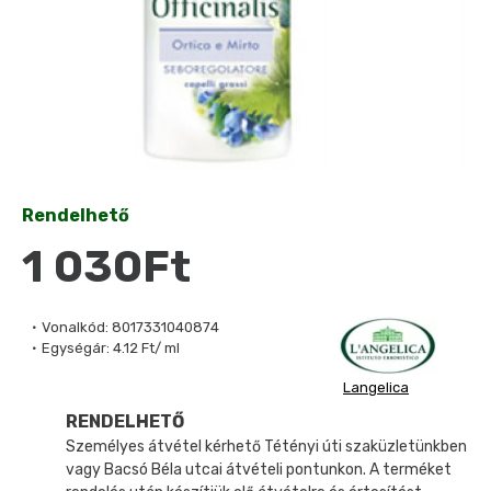
Rendelhető
1 030Ft
Vonalkód:
8017331040874
Egységár:
4.12 Ft/ ml
Langelica
RENDELHETŐ
Személyes átvétel kérhető Tétényi úti szaküzletünkben
vagy Bacsó Béla utcai átvételi pontunkon. A terméket