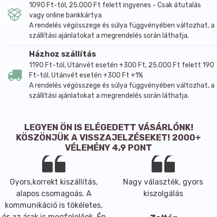
1090 Ft-tól, 25.000 Ft felett ingyenes - Csak átutalás
vagy online bankkártya
A rendelés végösszege és súlya függvényében változhat, a
szállítási ajánlatokat a megrendelés során láthatja.
Házhoz szállítás
1190 Ft-tól, Utánvét esetén +300 Ft, 25.000 Ft felett 190
Ft-tól, Utánvét esetén +300 Ft +1%
A rendelés végösszege és súlya függvényében változhat, a
szállítási ajánlatokat a megrendelés során láthatja.
LEGYEN ÖN IS ELÉGEDETT VÁSÁRLÓNK!
KÖSZÖNJÜK A VISSZAJELZÉSEKET! 2000+
VÉLEMÉNY 4,9 PONT
Gyors,korrekt kiszállítás,
Nagy választék, gyors
alapos csomagoás. A
kiszolgálás
kommunikáció is tökéletes,
és az árak is megfelelőek. Én