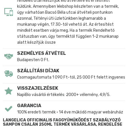
rendelés után készítjük elő átvételre és értesítést
küldünk. Amennyiben Webshop készleten van a termék,
úgy várhatóan Bacsó Béla utcai átvételi pontunkon
azonnal, Tétényi úti üzletünkben leghamarabb a
munkanap végén, 17:30-tól vehető át. Az értesítést
mindkét esetben várja meg. Ha a termék Rendelhető
státuszban van, úgy terméktől függően 1-2 munkanap
alatt készítjük össze
SZEMÉLYES ÁTVÉTEL
Budapesten 0 Ft.
SZÁLLÍTÁSI DÍJAK
Csomagautomata 1 090 Ft-tól, 25 000 Ft felett ingyenes
VISSZAJELZÉSEK
NapiBio vásárlói értékelés: 2000+ vélemény, 4,9/5.
GARANCIA
100% eredeti termék • 14 éve működő magyar webáruház
LANGELICA OFFICINALIS FAGGYÚMŰKÖDÉST SZABÁLYOZÓ
SAMPON CSALÁN 250ML TERMÉK VÁSÁRLÁSA, RENDELÉSE