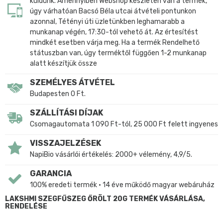
küldünk. Amennyiben Webshop készleten van a termék,
úgy várhatóan Bacsó Béla utcai átvételi pontunkon
azonnal, Tétényi úti üzletünkben leghamarabb a
munkanap végén, 17:30-tól vehető át. Az értesítést
mindkét esetben várja meg. Ha a termék Rendelhető
státuszban van, úgy terméktől függően 1-2 munkanap
alatt készítjük össze
SZEMÉLYES ÁTVÉTEL
Budapesten 0 Ft.
SZÁLLÍTÁSI DÍJAK
Csomagautomata 1 090 Ft-tól, 25 000 Ft felett ingyenes
VISSZAJELZÉSEK
NapiBio vásárlói értékelés: 2000+ vélemény, 4,9/5.
GARANCIA
100% eredeti termék • 14 éve működő magyar webáruház
LAKSHMI SZEGFŰSZEG ŐRÖLT 20G TERMÉK VÁSÁRLÁSA,
RENDELÉSE