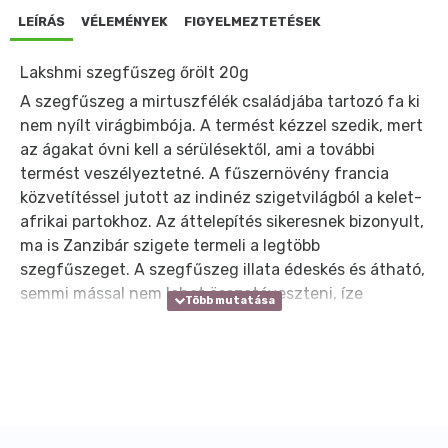
LEÍRÁS
VÉLEMÉNYEK
FIGYELMEZTETÉSEK
Lakshmi szegfűszeg őrölt 20g
A szegfűszeg a mirtuszfélék családjába tartozó fa ki
nem nyílt virágbimbója. A termést kézzel szedik, mert
az ágakat óvni kell a sérülésektől, ami a további
termést veszélyeztetné. A fűszernövény francia
közvetítéssel jutott az indinéz szigetvilágból a kelet-
afrikai partokhoz. Az áttelepítés sikeresnek bizonyult,
ma is Zanzibár szigete termeli a legtöbb
szegfűszeget. A szegfűszeg illata édeskés és átható,
semmi mással nem lehet összetéveszteni, íze
édeskés, kissé csípős nagyon aromás. Egészben és
őrleményként kerül forgalomba, nagy mennyiségben
hasznosítja ez élelmiszer és szépségipar. Főként
édességekben, kompót, puding, sütemények
készítésénél alkalmazzák, de jól illik a húsételekhez is.
A forralt bor készítésének elengedhetetlen kelléke. A