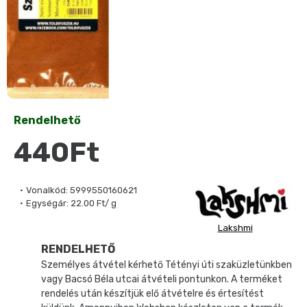
Rendelhető
440Ft
Vonalkód:
5999550160621
Egységár:
22.00 Ft/ g
Lakshmi
RENDELHETŐ
Személyes átvétel kérhető Tétényi úti szaküzletünkben
vagy Bacsó Béla utcai átvételi pontunkon. A terméket
rendelés után készítjük elő átvételre és értesítést