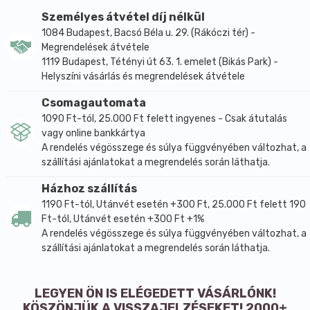
kínai és indiai fűszerkeverékek gyakori összetevője.
Személyes átvétel díj nélkül
1084 Budapest, Bacsó Béla u. 29. (Rákóczi tér) -
Megrendelések átvétele
1119 Budapest, Tétényi út 63. 1. emelet (Bikás Park) -
Helyszíni vásárlás és megrendelések átvétele
Csomagautomata
1090 Ft-tól, 25.000 Ft felett ingyenes - Csak átutalás
vagy online bankkártya
A rendelés végösszege és súlya függvényében változhat, a
szállítási ajánlatokat a megrendelés során láthatja.
Házhoz szállítás
1190 Ft-tól, Utánvét esetén +300 Ft, 25.000 Ft felett 190
Ft-tól, Utánvét esetén +300 Ft +1%
A rendelés végösszege és súlya függvényében változhat, a
szállítási ajánlatokat a megrendelés során láthatja.
LEGYEN ÖN IS ELÉGEDETT VÁSÁRLÓNK!
KÖSZÖNJÜK A VISSZAJELZÉSEKET! 2000+