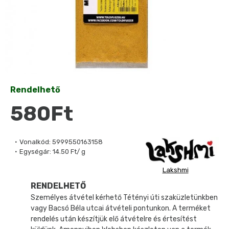
Rendelhető
580Ft
Vonalkód:
5999550163158
Egységár:
14.50 Ft/ g
Lakshmi
RENDELHETŐ
Személyes átvétel kérhető Tétényi úti szaküzletünkben
vagy Bacsó Béla utcai átvételi pontunkon. A terméket
rendelés után készítjük elő átvételre és értesítést