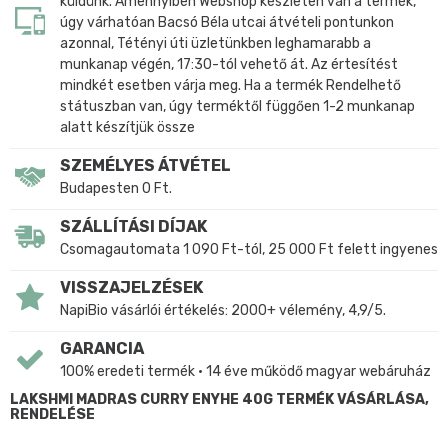
küldünk. Amennyiben Webshop készleten van a termék,
úgy várhatóan Bacsó Béla utcai átvételi pontunkon
azonnal, Tétényi úti üzletünkben leghamarabb a
munkanap végén, 17:30-tól vehető át. Az értesítést
mindkét esetben várja meg. Ha a termék Rendelhető
státuszban van, úgy terméktől függően 1-2 munkanap
alatt készítjük össze
SZEMÉLYES ÁTVÉTEL
Budapesten 0 Ft.
SZÁLLÍTÁSI DÍJAK
Csomagautomata 1 090 Ft-tól, 25 000 Ft felett ingyenes
VISSZAJELZÉSEK
NapiBio vásárlói értékelés: 2000+ vélemény, 4,9/5.
GARANCIA
100% eredeti termék • 14 éve működő magyar webáruház
LAKSHMI MADRAS CURRY ENYHE 40G TERMÉK VÁSÁRLÁSA,
RENDELÉSE