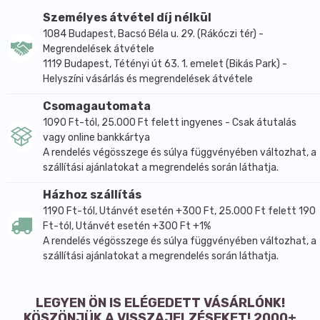
Személyes átvétel díj nélkül
1084 Budapest, Bacsó Béla u. 29. (Rákóczi tér) -
Megrendelések átvétele
1119 Budapest, Tétényi út 63. 1. emelet (Bikás Park) -
Helyszíni vásárlás és megrendelések átvétele
Csomagautomata
1090 Ft-tól, 25.000 Ft felett ingyenes - Csak átutalás
vagy online bankkártya
A rendelés végösszege és súlya függvényében változhat, a
szállítási ajánlatokat a megrendelés során láthatja.
Házhoz szállítás
1190 Ft-tól, Utánvét esetén +300 Ft, 25.000 Ft felett 190
Ft-tól, Utánvét esetén +300 Ft +1%
A rendelés végösszege és súlya függvényében változhat, a
szállítási ajánlatokat a megrendelés során láthatja.
LEGYEN ÖN IS ELÉGEDETT VÁSÁRLÓNK!
KÖSZÖNJÜK A VISSZAJELZÉSEKET! 2000+