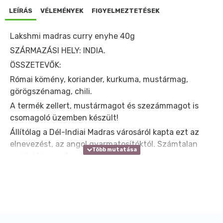
LEÍRÁS
VÉLEMÉNYEK
FIGYELMEZTETÉSEK
Lakshmi madras curry enyhe 40g
SZÁRMAZÁSI HELY: INDIA.
ÖSSZETEVŐK:
Római kömény, koriander, kurkuma, mustármag,
görögszénamag, chili.
A termék zellert, mustármagot és szezámmagot is
csomagoló üzemben készült!
Állítólag a Dél-Indiai Madras városáról kapta ezt az
elnevezést, az angol gyarmatosítóktól. Számtalan
variációja van forgalomban.
Sertés, csirke, marha, bárány vagy zöldség curry
készítésére egyaránt alkalmas. Ez a változata enyhén
csípős.
Száraz és hűvős helyen tárolandó.