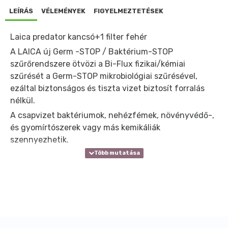
LEÍRÁS
VÉLEMÉNYEK
FIGYELMEZTETÉSEK
Laica predator kancsó+1 filter fehér
A LAICA új Germ -STOP / Baktérium-STOP
szűrőrendszere ötvözi a Bi-Flux fizikai/kémiai
szűrését a Germ-STOP mikrobiológiai szűrésével,
ezáltal biztonságos és tiszta vizet biztosít forralás
nélkül.
A csapvizet baktériumok, nehézfémek, növényvédő-,
és gyomírtószerek vagy más kemikáliák
szennyezhetik.
A LAICA bi-flux szűrője csökkenti a csapvízben jelen
lévő kémiai szennyeződéseket, növényvédő-, és
gyomírtószereket és a nehézfémeket. A LAICA bi-flux
szűrő 30 naponta vagy 150 liter víz leszűrése után
cserélendő.
A legújabb, LAICA Predator vízszűrő kancsóban