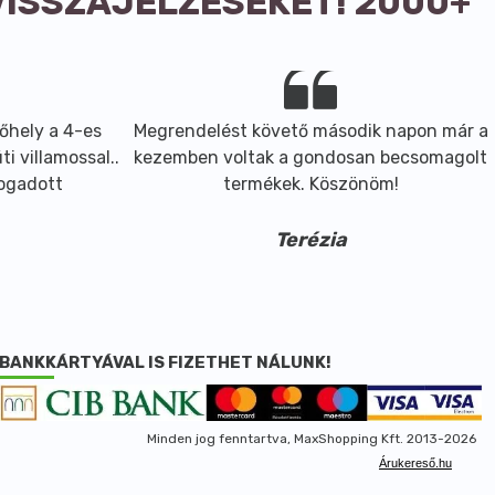
VISSZAJELZÉSEKET! 2000+
őhely a 4-es
Megrendelést követő második napon már a
i villamossal..
kezemben voltak a gondosan becsomagolt
fogadott
termékek. Köszönöm!
Terézia
BANKKÁRTYÁVAL IS FIZETHET NÁLUNK!
Minden jog fenntartva, MaxShopping Kft. 2013-2026
Árukereső.hu