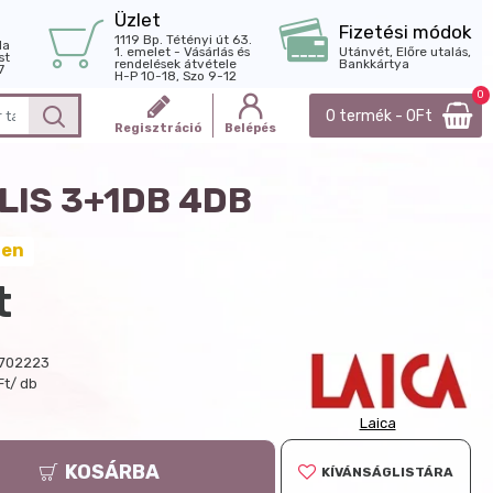
Üzlet
Fizetési módok
1119 Bp. Tétényi út 63.
la
1. emelet - Vásárlás és
Utánvét, Előre utalás,
st
rendelések átvétele
Bankkártya
7
H-P 10-18, Szo 9-12
0
0 termék - 0Ft
Regisztráció
Belépés
LIS 3+1DB 4DB
ten
t
702223
Ft/ db
Laica
KOSÁRBA
KÍVÁNSÁGLISTÁRA