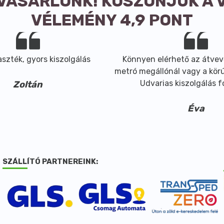
 VÁSÁRLÓNK! KÖSZÖNJÜK A 
VÉLEMÉNY 4,9 PONT
szték, gyors kiszolgálás
Könnyen elérhető az átvev
metró megállónál vagy a körút
Udvarias kiszolgálás 
Zoltán
Éva
SZÁLLÍTÓ PARTNEREINK: