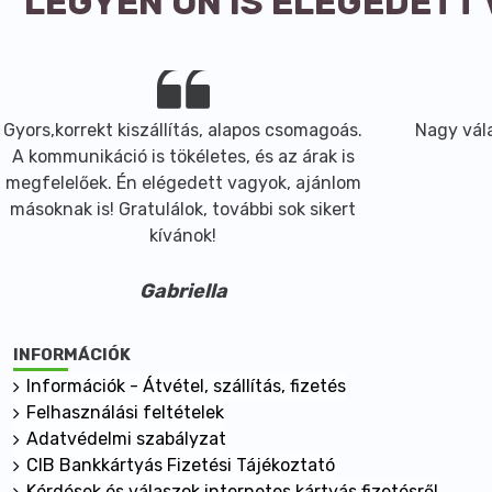
LEGYEN ÖN IS ELÉGEDETT
Gyors,korrekt kiszállítás, alapos csomagoás.
Nagy vála
A kommunikáció is tökéletes, és az árak is
megfelelőek. Én elégedett vagyok, ajánlom
másoknak is! Gratulálok, további sok sikert
kívánok!
Gabriella
INFORMÁCIÓK
Információk - Átvétel, szállítás, fizetés
Felhasználási feltételek
Adatvédelmi szabályzat
CIB Bankkártyás Fizetési Tájékoztató
Kérdések és válaszok internetes kártyás fizetésről