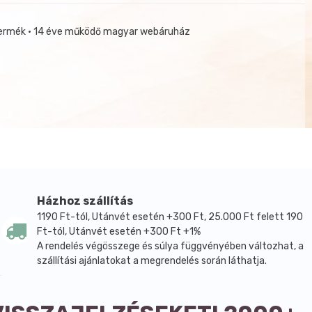
termék • 14 éve működő magyar webáruház
Házhoz szállítás
1190 Ft-tól, Utánvét esetén +300 Ft, 25.000 Ft felett 190
Ft-tól, Utánvét esetén +300 Ft +1%
A rendelés végösszege és súlya függvényében változhat, a
szállítási ajánlatokat a megrendelés során láthatja.