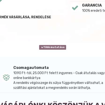
GARANCIA
100% eredeti 
ERMÉK VÁSÁRLÁSA, RENDELÉSE
Csomagautomata
1090 Ft-tól, 25.000 Ft felett ingyenes - Csak átutalás vagy
online bankkártya
A rendelés végösszege és súlya függvényében változhat, a
szállítási ajánlatokat a megrendelés során láthatja.