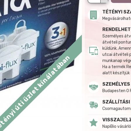
TÉTÉNYI SZ
Megvásárolható:
RENDELHET
Személyes átvé
átvételi pontun
küldünk. Amenn
utcai átvételi
tényi úti üzlet kínálatában
munkanap végén
Ha a termék R
alatt készítjük
SZEMÉLYES
Budapesten 0 
SZÁLLÍTÁSI
Csomagautomat
VISSZAJEL
NapiBio vásárló