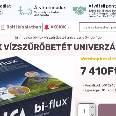
gálat
Átvételi pont
Átvételi módok
0-
1084 Bp. Bacsó Bé
Személyes, Futár,
il
u. 29 - Megrendelé
Automata
követően H-P 10-1
Bolti kínálatban
AKCIÓK
Laica bi-flux vízszűrőbetét univerzális 3+1db 4db
X VÍZSZŰRŐBETÉT UNIVERZÁ
Webshop készle
7 410F
Vonalkód:
8013240
Egységár:
1852.50 