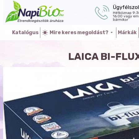
Ügyfélszol
Hétköznap 9:3
16:00 vagy ema
bármikor
Katalógus
Mire keres megoldást?
Márkák
LAICA BI-FLU