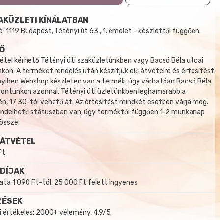
AKÜZLETI KÍNÁLATBAN
 1119 Budapest, Tétényi út 63., 1. emelet – készlettől függően.
Ő
tel kérhető Tétényi úti szaküzletünkben vagy Bacsó Béla utcai
kon. A terméket rendelés után készítjük elő átvételre és értesítést
yiben Webshop készleten van a termék, úgy várhatóan Bacsó Béla
 pontunkon azonnal, Tétényi úti üzletünkben leghamarabb a
, 17:30-tól vehető át. Az értesítést mindkét esetben várja meg.
endelhető státuszban van, úgy terméktől függően 1-2 munkanap
 össze
 ÁTVÉTEL
Ft.
 DÍJAK
a 1 090 Ft-tól, 25 000 Ft felett ingyenes
ZÉSEK
i értékelés: 2000+ vélemény, 4,9/5.