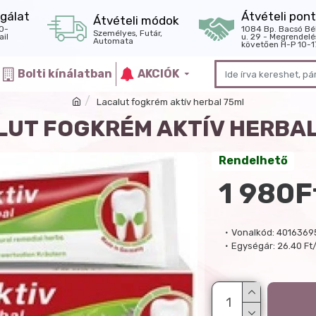
gálat
Átvételi pont
Átvételi módok
0-
1084 Bp. Bacsó Bé
Személyes, Futár,
il
u. 29 - Megrendelé
Automata
követően H-P 10-1
Bolti kínálatban
AKCIÓK
Lacalut fogkrém aktív herbal 75ml
LUT FOGKRÉM AKTÍV HERBAL
Rendelhető
1 980F
Vonalkód:
4016369
Egységár:
26.40 Ft/