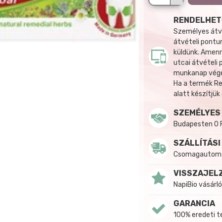
RENDELHET
Személyes átvé
átvételi pontun
küldünk. Amenn
utcai átvételi
munkanap végén
Ha a termék R
alatt készítjük
SZEMÉLYES
Budapesten 0 
SZÁLLÍTÁSI
Csomagautomat
VISSZAJEL
NapiBio vásárló
GARANCIA
100% eredeti 