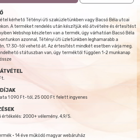
Ő
tel kérhető Tétényi úti szaküzletünkben vagy Bacsó Béla utcai
kon. A terméket rendelés után készítjük elő átvételre és értesítést
yiben Webshop készleten van a termék, úgy várhatóan Bacsó Béla
 pontunkon azonnal, Tétényi úti üzletünkben leghamarabb a
, 17:30-tól vehető át. Az értesítést mindkét esetben várja meg.
endelhető státuszban van, úgy terméktől függően 1-2 munkanap
 össze
 ÁTVÉTEL
Ft.
 DÍJAK
a 1 090 Ft-tól, 25 000 Ft felett ingyenes
ZÉSEK
i értékelés: 2000+ vélemény, 4,9/5.
termék • 14 éve működő magyar webáruház