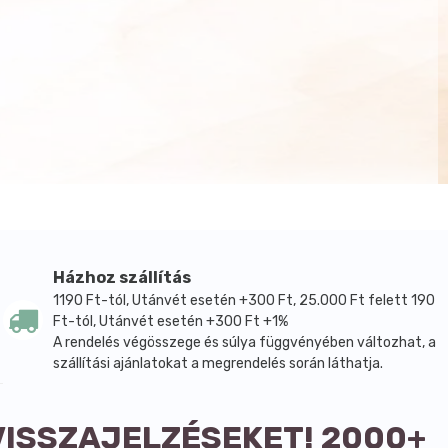
Házhoz szállítás
1190 Ft-tól, Utánvét esetén +300 Ft, 25.000 Ft felett 190
Ft-tól, Utánvét esetén +300 Ft +1%
A rendelés végösszege és súlya függvényében változhat, a
szállítási ajánlatokat a megrendelés során láthatja.
VISSZAJELZÉSEKET! 2000+