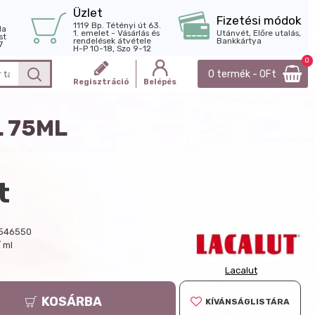
Üzlet
Fizetési módok
1119 Bp. Tétényi út 63.
la
1. emelet - Vásárlás és
Utánvét, Előre utalás,
st
rendelések átvétele
Bankkártya
7
H-P 10-18, Szo 9-12
0
0 termék - 0Ft
Regisztráció
Belépés
 75ML
t
546550
 ml
Lacalut
KOSÁRBA
KÍVÁNSÁGLISTÁRA