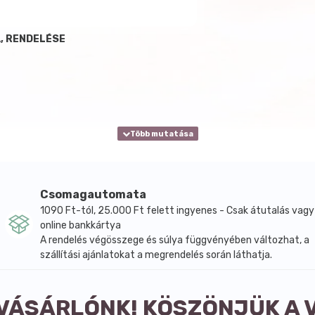
, RENDELÉSE
Csomagautomata
1090 Ft-tól, 25.000 Ft felett ingyenes - Csak átutalás vagy
online bankkártya
A rendelés végösszege és súlya függvényében változhat, a
szállítási ajánlatokat a megrendelés során láthatja.
 VÁSÁRLÓNK! KÖSZÖNJÜK A 