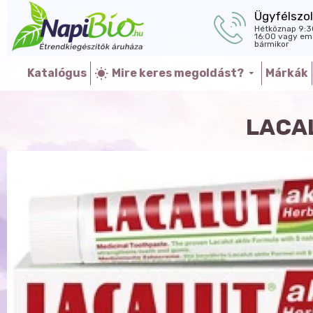
Ügyfélszol
Hétköznap 9:3
16:00 vagy ema
bármikor
Katalógus
Mire keres megoldást?
Márkák
LACA