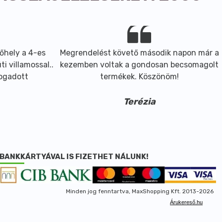
őhely a 4-es
Megrendelést követő második napon már a
i villamossal..
kezemben voltak a gondosan becsomagolt
fogadott
termékek. Köszönöm!
Terézia
BANKKÁRTYÁVAL IS FIZETHET NÁLUNK!
Minden jog fenntartva, MaxShopping Kft. 2013-2026
Árukereső.hu