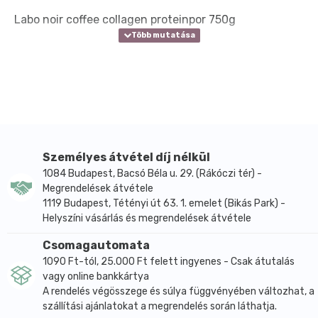
Labo noir coffee collagen proteinpor 750g
Személyes átvétel díj nélkül
1084 Budapest, Bacsó Béla u. 29. (Rákóczi tér) -
Megrendelések átvétele
1119 Budapest, Tétényi út 63. 1. emelet (Bikás Park) -
Helyszíni vásárlás és megrendelések átvétele
Csomagautomata
1090 Ft-tól, 25.000 Ft felett ingyenes - Csak átutalás
vagy online bankkártya
A rendelés végösszege és súlya függvényében változhat, a
szállítási ajánlatokat a megrendelés során láthatja.