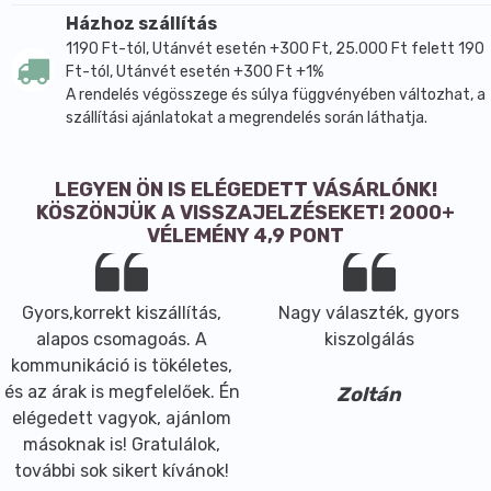
Házhoz szállítás
1190 Ft-tól, Utánvét esetén +300 Ft, 25.000 Ft felett 190
Ft-tól, Utánvét esetén +300 Ft +1%
A rendelés végösszege és súlya függvényében változhat, a
szállítási ajánlatokat a megrendelés során láthatja.
LEGYEN ÖN IS ELÉGEDETT VÁSÁRLÓNK!
KÖSZÖNJÜK A VISSZAJELZÉSEKET! 2000+
VÉLEMÉNY 4,9 PONT
Gyors,korrekt kiszállítás,
Nagy választék, gyors
alapos csomagoás. A
kiszolgálás
kommunikáció is tökéletes,
és az árak is megfelelőek. Én
Zoltán
elégedett vagyok, ajánlom
másoknak is! Gratulálok,
további sok sikert kívánok!