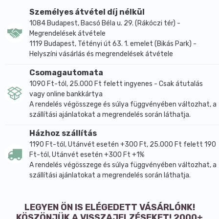
Pont ezért fejlesztettük ki Fitt termékeinket, hogy
Személyes átvétel díj nélkül
közelebb kerüljünk hozzád, hogy ne kelljen
1084 Budapest, Bacsó Béla u. 29. (Rákóczi tér) -
kompromisszumot kötnöd. Egészséges termékeink
Megrendelések átvétele
nem tartalmaznak hozzáadott cukrot, nem
1119 Budapest, Tétényi út 63. 1. emelet (Bikás Park) -
tartalmaznak tartósítószert és nem tartalmaznak
Helyszíni vásárlás és megrendelések átvétele
mesterséges színezékeket sem.
Csomagautomata
Kizárólag Stevia, Eritritol, Xillit segítségével
1090 Ft-tól, 25.000 Ft felett ingyenes - Csak átutalás
édesítettük termékeinket. Természetes színezékeket
vagy online bankkártya
és aromákat használtunk elkészítésünknél és 70%
A rendelés végösszege és súlya függvényében változhat, a
gyümölcstartalommal rendelkeznek.
szállítási ajánlatokat a megrendelés során láthatja.
Próbáld ki Te is finomságainkat!
Házhoz szállítás
Eperlekvár nyírfacukorral és eritritollal.
1190 Ft-tól, Utánvét esetén +300 Ft, 25.000 Ft felett 190
70% gyümölcstartalom.
Ft-tól, Utánvét esetén +300 Ft +1%
A rendelés végösszege és súlya függvényében változhat, a
Csökkentett energiatartalommal!
szállítási ajánlatokat a megrendelés során láthatja.
Összetevők: Eper (70%), nyírfacukor, eritritol, ivóvíz,
sűrítő anyag: gyümölcspektin, citromlé (0,5%),
LEGYEN ÖN IS ELÉGEDETT VÁSÁRLÓNK!
szukralóz.
KÖSZÖNJÜK A VISSZAJELZÉSEKET! 2000+