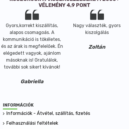
Átlagos tápérték 100 g termékben:
VÉLEMÉNY 4,9 PONT
Energia 60 kJ/62 kcal
Zsír 0,4 g
ebből telített 0 g
Gyors,korrekt kiszállítás,
Nagy választék, gyors
Szénhidrát 27 g
alapos csomagoás. A
kiszolgálás
ebből cukrok 3,5 g
kommunikáció is tökéletes,
ebből poliolok 20 g
és az árak is megfelelőek. Én
Zoltán
Fehérje 0,5 g
elégedett vagyok, ajánlom
Só <0,01 g
másoknak is! Gratulálok,
Tárolási információ: Száraz, hűvös, napfénytől
további sok sikert kívánok!
védett helyen tárolandó!
Gabriella
Felbontás után 5 napig hűtve tárolandó!
INFORMÁCIÓK
Információk - Átvétel, szállítás, fizetés
Felhasználási feltételek