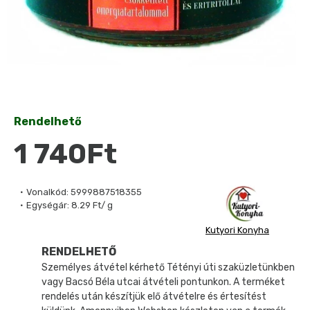
Rendelhető
1 740Ft
Vonalkód:
5999887518355
Egységár:
8.29 Ft/ g
Kutyori Konyha
RENDELHETŐ
Személyes átvétel kérhető Tétényi úti szaküzletünkben
vagy Bacsó Béla utcai átvételi pontunkon. A terméket
rendelés után készítjük elő átvételre és értesítést