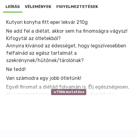
LEÍRÁS
VÉLEMÉNYEK
FIGYELMEZTETÉSEK
Kutyori konyha fitt eper lekvár 210g
Ne add fel a diétát, akkor sem ha finomságra vágysz!
Kifogytál az ötletekből?
Annyira kívánod az édességet, hogy legszívesebben
felfalnád az egész tartalmát a
szekrénynek/hűtőnek/tárolónak?
Ne tedd!
Van számodra egy jobb ötletünk!
Egyél finomat a diétád folyamán is. Élj egészségesen,
élj cukormentesen, élvezd az életet. Kerüld el a
betegségeket a tartósítószermentes étkezéssel. Ne
köss kompromisszumokat egy-két kanál lekvárért,
egy-két kocka csokiért, vagy egy-két kanál finom
ketchupért. Imádod a szörpöt, de tisztában vagy a
cukortartalmával? Ne élj ízetlenül!