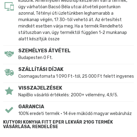
küldünk. Amennyiben Webshop készleten van a termék,
úgy várhatóan Bacsó Béla utcai átvételi pontunkon
azonnal, Tétényi úti üzletünkben leghamarabb a
munkanap végén, 17:30-tól vehető át. Az értesítést
mindkét esetben várja meg. Ha a termék Rendelhető
státuszban van, úgy terméktől függően 1-2 munkanap
alatt készítjük össze
SZEMÉLYES ÁTVÉTEL
Budapesten 0 Ft.
SZÁLLÍTÁSI DÍJAK
Csomagautomata 1 090 Ft-tól, 25 000 Ft felett ingyenes
VISSZAJELZÉSEK
NapiBio vásárlói értékelés: 2000+ vélemény, 4,9/5.
GARANCIA
100% eredeti termék • 14 éve működő magyar webáruház
KUTYORI KONYHA FITT EPER LEKVÁR 210G TERMÉK
VÁSÁRLÁSA, RENDELÉSE