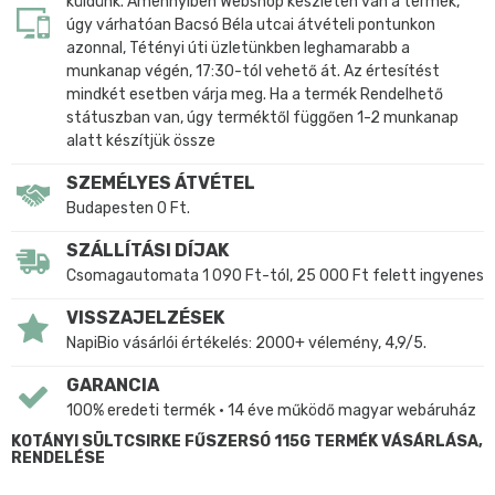
küldünk. Amennyiben Webshop készleten van a termék,
úgy várhatóan Bacsó Béla utcai átvételi pontunkon
azonnal, Tétényi úti üzletünkben leghamarabb a
munkanap végén, 17:30-tól vehető át. Az értesítést
mindkét esetben várja meg. Ha a termék Rendelhető
státuszban van, úgy terméktől függően 1-2 munkanap
alatt készítjük össze
SZEMÉLYES ÁTVÉTEL
Budapesten 0 Ft.
SZÁLLÍTÁSI DÍJAK
Csomagautomata 1 090 Ft-tól, 25 000 Ft felett ingyenes
VISSZAJELZÉSEK
NapiBio vásárlói értékelés: 2000+ vélemény, 4,9/5.
GARANCIA
100% eredeti termék • 14 éve működő magyar webáruház
KOTÁNYI SÜLTCSIRKE FŰSZERSÓ 115G TERMÉK VÁSÁRLÁSA,
RENDELÉSE