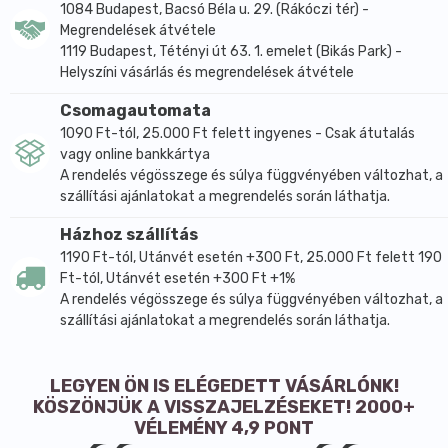
1084 Budapest, Bacsó Béla u. 29. (Rákóczi tér) -
Megrendelések átvétele
1119 Budapest, Tétényi út 63. 1. emelet (Bikás Park) -
Helyszíni vásárlás és megrendelések átvétele
Csomagautomata
1090 Ft-tól, 25.000 Ft felett ingyenes - Csak átutalás
vagy online bankkártya
A rendelés végösszege és súlya függvényében változhat, a
szállítási ajánlatokat a megrendelés során láthatja.
Házhoz szállítás
1190 Ft-tól, Utánvét esetén +300 Ft, 25.000 Ft felett 190
Ft-tól, Utánvét esetén +300 Ft +1%
A rendelés végösszege és súlya függvényében változhat, a
szállítási ajánlatokat a megrendelés során láthatja.
LEGYEN ÖN IS ELÉGEDETT VÁSÁRLÓNK!
KÖSZÖNJÜK A VISSZAJELZÉSEKET! 2000+
VÉLEMÉNY 4,9 PONT