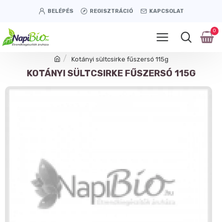
BELÉPÉS
REGISZTRÁCIÓ
KAPCSOLAT
0
Kotányi sültcsirke fűszersó 115g
KOTÁNYI SÜLTCSIRKE FŰSZERSÓ 115G