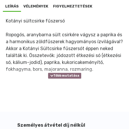
LEÍRÁS
VÉLEMÉNYEK
FIGYELMEZTETÉSEK
Kotányi sültcsirke fűszersó
Ropogós, aranybarna sült csirkére vágysz a paprika és
a harmonikus zöldfűszerek hagyományos ízvilágával?
Akkor a Kotányi Sültcsirke fűszersót éppen neked
találták ki. Összetevők: jódozott étkezési só (étkezési
só, kálium-jodid), paprika, kukoricakeményítő,
fokhagyma, bors, majoranna, rozmaring.
Személyes átvétel díj nélkül