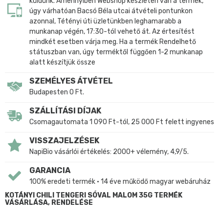
küldünk. Amennyiben Webshop készleten van a termék,
úgy várhatóan Bacsó Béla utcai átvételi pontunkon
azonnal, Tétényi úti üzletünkben leghamarabb a
munkanap végén, 17:30-tól vehető át. Az értesítést
mindkét esetben várja meg. Ha a termék Rendelhető
státuszban van, úgy terméktől függően 1-2 munkanap
alatt készítjük össze
SZEMÉLYES ÁTVÉTEL
Budapesten 0 Ft.
SZÁLLÍTÁSI DÍJAK
Csomagautomata 1 090 Ft-tól, 25 000 Ft felett ingyenes
VISSZAJELZÉSEK
NapiBio vásárlói értékelés: 2000+ vélemény, 4,9/5.
GARANCIA
100% eredeti termék • 14 éve működő magyar webáruház
KOTÁNYI CHILI TENGERI SÓVAL MALOM 35G TERMÉK
VÁSÁRLÁSA, RENDELÉSE