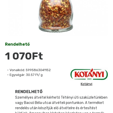
Rendelhető
1 070Ft
Vonalkód:
5995863041152
Egységár:
30.57 Ft/ g
Kotányi
RENDELHETŐ
Személyes átvétel kérhető Tétényi úti szaküzletünkben
vagy Bacsó Béla utcai átvételi pontunkon. A terméket
rendelés után készítjük elő átvételre és értesítést