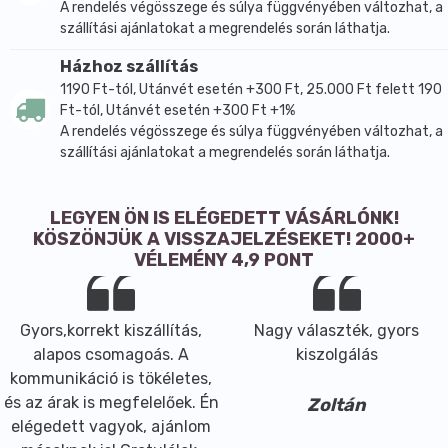
A rendelés végösszege és súlya függvényében változhat, a
szállítási ajánlatokat a megrendelés során láthatja.
Házhoz szállítás
1190 Ft-tól, Utánvét esetén +300 Ft, 25.000 Ft felett 190
Ft-tól, Utánvét esetén +300 Ft +1%
A rendelés végösszege és súlya függvényében változhat, a
szállítási ajánlatokat a megrendelés során láthatja.
LEGYEN ÖN IS ELÉGEDETT VÁSÁRLÓNK!
KÖSZÖNJÜK A VISSZAJELZÉSEKET! 2000+
VÉLEMÉNY 4,9 PONT
Gyors,korrekt kiszállítás,
Nagy választék, gyors
alapos csomagoás. A
kiszolgálás
kommunikáció is tökéletes,
és az árak is megfelelőek. Én
Zoltán
elégedett vagyok, ajánlom