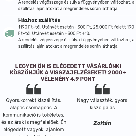
A rendelés végösszege és súlya függvényében változhat, a
szállítási ajánlatokat a megrendelés során láthatja.
Házhoz szállítás
1190 Ft-tól, Utánvét esetén +300 Ft, 25.000 Ft felett 190
Ft-tól, Utánvét esetén +300 Ft +1%
A rendelés végösszege és súlya függvényében változhat, a
szállítási ajánlatokat a megrendelés során láthatja.
LEGYEN ÖN IS ELÉGEDETT VÁSÁRLÓNK!
KÖSZÖNJÜK A VISSZAJELZÉSEKET! 2000+
VÉLEMÉNY 4,9 PONT
Gyors,korrekt kiszállítás,
Nagy választék, gyors
alapos csomagoás. A
kiszolgálás
kommunikáció is tökéletes,
és az árak is megfelelőek. Én
Zoltán
elégedett vagyok, ajánlom