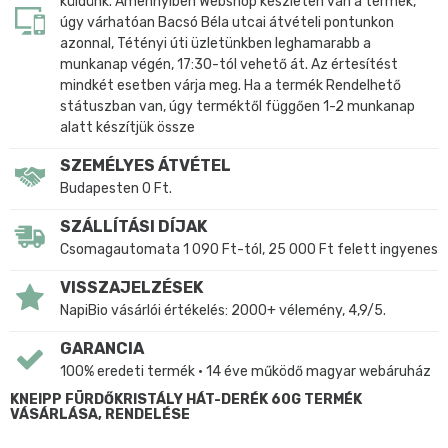
küldünk. Amennyiben Webshop készleten van a termék,
úgy várhatóan Bacsó Béla utcai átvételi pontunkon
azonnal, Tétényi úti üzletünkben leghamarabb a
munkanap végén, 17:30-tól vehető át. Az értesítést
mindkét esetben várja meg. Ha a termék Rendelhető
státuszban van, úgy terméktől függően 1-2 munkanap
alatt készítjük össze
SZEMÉLYES ÁTVÉTEL
Budapesten 0 Ft.
SZÁLLÍTÁSI DÍJAK
Csomagautomata 1 090 Ft-tól, 25 000 Ft felett ingyenes
VISSZAJELZÉSEK
NapiBio vásárlói értékelés: 2000+ vélemény, 4,9/5.
GARANCIA
100% eredeti termék • 14 éve működő magyar webáruház
KNEIPP FÜRDŐKRISTÁLY HÁT-DERÉK 60G TERMÉK
VÁSÁRLÁSA, RENDELÉSE