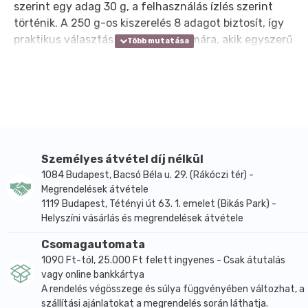
szerint egy adag 30 g, a felhasználás ízlés szerint
történik. A 250 g-os kiszerelés 8 adagot biztosít, így
praktikus választás lehet azok számára, akik egyszerű
összetételű, növényi eredetű alapanyagot keresnek
rendszeres használatra.
A hántolt kendermagot gyakran használják
salátákhoz, kásákhoz, joghurtokhoz, turmixokhoz
vagy más ételekhez keverve, de önmagában is
fogyasztható. A gyártói ismertetés alapján a termék
omega-3 zsírsavakban gazdag, alacsony
Személyes átvétel díj nélkül
cukortartalmú, fehérjében gazdag, továbbá bio,
1084 Budapest, Bacsó Béla u. 29. (Rákóczi tér) -
Megrendelések átvétele
vegán, természetes anyagokból készült, nem
1119 Budapest, Tétényi út 63. 1. emelet (Bikás Park) -
besugárzott, mesterséges ízesítőt, mesterséges
Helyszíni vásárlás és megrendelések átvétele
színezéket és tartósítószert nem tartalmaz. Emellett
GMO-mentes, hozzáadott cukrot nem tartalmazó,
Csomagautomata
allergénmentes és nátriummentes vagy sómentes
1090 Ft-tól, 25.000 Ft felett ingyenes - Csak átutalás
jellemzőkkel szerepel.
vagy online bankkártya
A rendelés végösszege és súlya függvényében változhat, a
A gyártói oldalon feltüntetett tápanyagtartalom
szállítási ajánlatokat a megrendelés során láthatja.