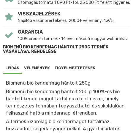
Csomagautomata 1 090 Ft-tól, 25 000 Ft felett ingyenes
VISSZAJELZÉSEK
NapiBio vásárlói értékelés: 2000+ vélemény, 4,9/5.
GARANCIA
100% eredeti termék • 14 éve működő magyar webáruház
BIOMENÜ BIO KENDERMAG HÁNTOLT 250G TERMÉK
VÁSÁRLÁSA, RENDELÉSE
LEÍRÁS
VÉLEMÉNYEK
FIGYELMEZTETÉSEK
Biomenü bio kendermag hántolt 250g
Biomenü bio kendermag hántolt 250 g 100%-os bio
hántolt kendermagot tartalmazó élelmiszer, amely
természetes formában fogyasztható, és sokoldalúan
felhasználható a mindennapi étrendben.
A termék kizárólag bio kendermagot tartalmaz,
hozzáadott segédanyagok nélkül. A gyártói adatok