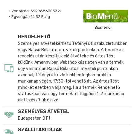
Vonalkód:
5999886305321
Egységár:
14.52 Ft/ g
Biomenü
RENDELHETŐ
Személyes átvétel kérhető Tétényi úti szaküzletünkben
vagy Bacsó Béla utcai átvételi pontunkon. A terméket
rendelés után készítjük elő átvételre és értesítést
küldünk. Amennyiben Webshop készleten van a termék,
úgy várhatóan Bacsó Béla utcai átvételi pontunkon
azonnal, Tétényi úti üzletünkben leghamarabb a
munkanap végén, 17:30-tól vehető át. Az értesítést
mindkét esetben várja meg. Ha a termék Rendelhető
státuszban van, úgy terméktől függően 1-2 munkanap
alatt készítjük össze
SZEMÉLYES ÁTVÉTEL
Budapesten 0 Ft.
SZÁLLÍTÁSI DÍJAK