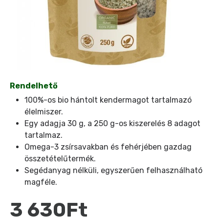
Rendelhető
100%-os bio hántolt kendermagot tartalmazó
élelmiszer.
Egy adagja 30 g, a 250 g-os kiszerelés 8 adagot
tartalmaz.
Omega-3 zsírsavakban és fehérjében gazdag
összetételűtermék.
Segédanyag nélküli, egyszerűen felhasználható
magféle.
3 630Ft