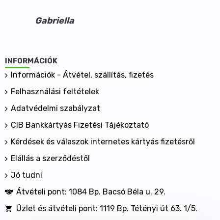
Szénhidrát 5,3 g
amelyből cukor 2,2 g
Gabriella
Rost 1,9 g
Fehérje 31,0 g
Só 0,0 g
Magnézium 506,0 mg
INFORMÁCIÓK
Vas 10,8 mg
Információk - Átvétel, szállítás, fizetés
Aktív összetevő:
Felhasználási feltételek
100% bio kendermag
Adatvédelmi szabályzat
Segédanyagok:
A gyártói oldalon külön segédanyag nincs
CIB Bankkártyás Fizetési Tájékoztató
feltüntetve.
Kérdések és válaszok internetes kártyás fizetésről
Kiszerelés: 250 g
Elállás a szerződéstől
Nettó tömeg: 250 g/zacskó
Napi adagok száma: 8 adag
Jó tudni
Származási hely: Európai Unió
Átvételi pont: 1084 Bp. Bacsó Béla u. 29.
Üzlet és átvételi pont: 1119 Bp. Tétényi út 63. 1/5.