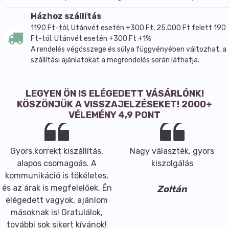
alapján 100 g termék 2527 kJ, azaz 604 kcal energiát,
51,2 g zsírt, 5,3 g szénhidrátot, 1,9 g rostot és 31,0 g
Házhoz szállítás
fehérjét tartalmaz. A zsírsavösszetételben az
1190 Ft-tól, Utánvét esetén +300 Ft, 25.000 Ft felett 190
omega-3 zsírsavként megadott linolénsav
Ft-tól, Utánvét esetén +300 Ft +1%
A rendelés végösszege és súlya függvényében változhat, a
mennyisége 13,6 g. Emellett magnéziumot és vasat is
szállítási ajánlatokat a megrendelés során láthatja.
tartalmaz. Az egyszerű összetétel és a természetes
forma miatt jól illeszthető változatos étrendbe.
Főbb hatóanyagok és összetevők
LEGYEN ÖN IS ELÉGEDETT VÁSÁRLÓNK!
KÖSZÖNJÜK A VISSZAJELZÉSEKET! 2000+
Adagolási egység: 1 adag = 30 g
VÉLEMÉNY 4,9 PONT
Napi adag: 30 g
Bio kendermag 30 g
Tápanyagtartalom 100 g termékben:
Gyors,korrekt kiszállítás,
Nagy választék, gyors
Energia 2527 kJ / 604 kcal
alapos csomagoás. A
kiszolgálás
Zsír 51,2 g
kommunikáció is tökéletes,
amelyből telített zsírsav 5,6 g
és az árak is megfelelőek. Én
Zoltán
amelyből egyszeresen telítetlen zsírsav 8,7 g
elégedett vagyok, ajánlom
amelyből többszörösen telítetlen zsírsav 34,7 g
másoknak is! Gratulálok,
Omega-3 zsírsav (linolénsav) 13,6 g
további sok sikert kívánok!