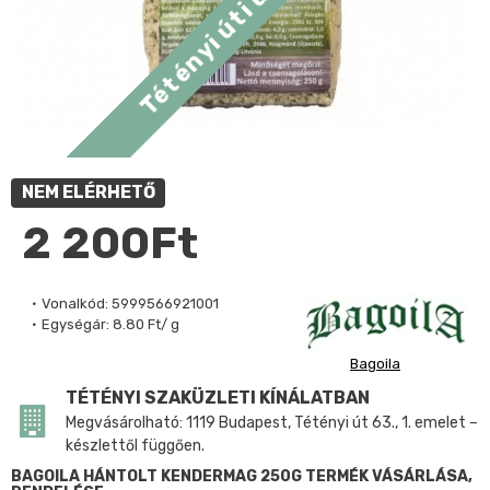
NEM ELÉRHETŐ
2 200Ft
Vonalkód:
5999566921001
Egységár:
8.80 Ft/ g
Bagoila
TÉTÉNYI SZAKÜZLETI KÍNÁLATBAN
Megvásárolható: 1119 Budapest, Tétényi út 63., 1. emelet –
készlettől függően.
BAGOILA HÁNTOLT KENDERMAG 250G TERMÉK VÁSÁRLÁSA,