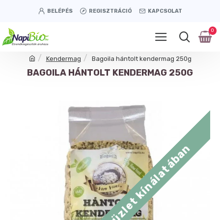
BELÉPÉS
REGISZTRÁCIÓ
KAPCSOLAT
0
Kendermag
Bagoila hántolt kendermag 250g
BAGOILA HÁNTOLT KENDERMAG 250G
Tétényi úti üzlet kínálatában