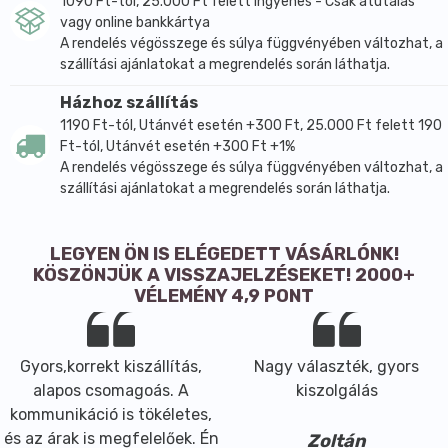
1090 Ft-tól, 25.000 Ft felett ingyenes - Csak átutalás
vagy online bankkártya
A rendelés végösszege és súlya függvényében változhat, a
szállítási ajánlatokat a megrendelés során láthatja.
Házhoz szállítás
1190 Ft-tól, Utánvét esetén +300 Ft, 25.000 Ft felett 190
Ft-tól, Utánvét esetén +300 Ft +1%
A rendelés végösszege és súlya függvényében változhat, a
szállítási ajánlatokat a megrendelés során láthatja.
LEGYEN ÖN IS ELÉGEDETT VÁSÁRLÓNK!
KÖSZÖNJÜK A VISSZAJELZÉSEKET! 2000+
VÉLEMÉNY 4,9 PONT
Gyors,korrekt kiszállítás,
Nagy választék, gyors
alapos csomagoás. A
kiszolgálás
kommunikáció is tökéletes,
és az árak is megfelelőek. Én
Zoltán