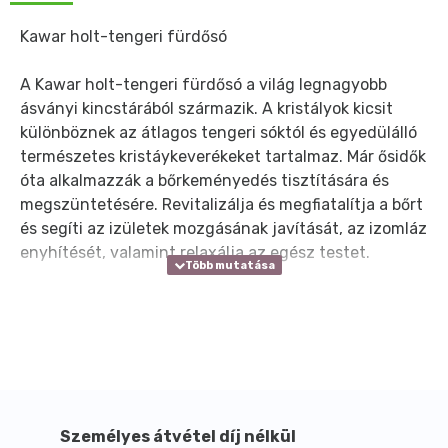
Kawar holt-tengeri fürdősó
A Kawar holt-tengeri fürdősó a világ legnagyobb
ásványi kincstárából származik. A kristályok kicsit
különböznek az átlagos tengeri sóktól és egyedülálló
természetes kristáykeverékeket tartalmaz. Már ősidők
óta alkalmazzák a bőrkeményedés tisztítására és
megszüntetésére. Revitalizálja és megfiatalítja a bőrt
és segíti az izületek mozgásának javítását, az izomláz
enyhítését, valamint relaxálja az egész testet.
Személyes átvétel díj nélkül