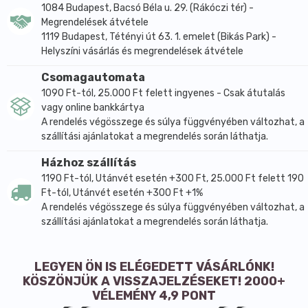
1084 Budapest, Bacsó Béla u. 29. (Rákóczi tér) -
Megrendelések átvétele
1119 Budapest, Tétényi út 63. 1. emelet (Bikás Park) -
Helyszíni vásárlás és megrendelések átvétele
Csomagautomata
1090 Ft-tól, 25.000 Ft felett ingyenes - Csak átutalás
vagy online bankkártya
A rendelés végösszege és súlya függvényében változhat, a
szállítási ajánlatokat a megrendelés során láthatja.
Házhoz szállítás
1190 Ft-tól, Utánvét esetén +300 Ft, 25.000 Ft felett 190
Ft-tól, Utánvét esetén +300 Ft +1%
A rendelés végösszege és súlya függvényében változhat, a
szállítási ajánlatokat a megrendelés során láthatja.
LEGYEN ÖN IS ELÉGEDETT VÁSÁRLÓNK!
KÖSZÖNJÜK A VISSZAJELZÉSEKET! 2000+
VÉLEMÉNY 4,9 PONT