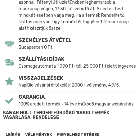
azonnal, Tétényi úti üzletünkben leghamarabb a
munkanap végén, 17:30-tól vehető át. Az értesítést
mindkét esetben várja meg. Ha a termék Rendelhető
státuszban van, úgy terméktől függően 1-2 munkanap
alatt készítjük össze
SZEMÉLYES ÁTVÉTEL
Budapesten 0 Ft.
SZÁLLÍTÁSI DÍJAK
Csomagautomata 1 090 Ft-tól, 25 000 Ft felett ingyenes
VISSZAJELZÉSEK
NapiBio vásárlói értékelés: 2000+ vélemény, 4,9/5.
GARANCIA
100% eredeti termék • 14 éve működő magyar webáruház
KAWAR HOLT-TENGERI FÜRDŐSÓ 1000G TERMÉK
VÁSÁRLÁSA, RENDELÉSE
LEÍRÁS
VÉLEMÉNYEK
FIGYELMEZTETÉSEK