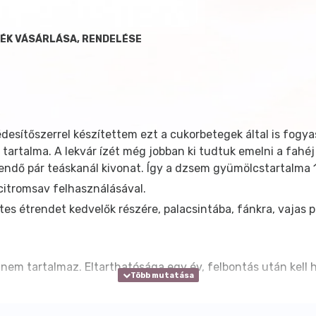
MÉK VÁSÁRLÁSA, RENDELÉSE
 édesítőszerrel készítettem ezt a cukorbetegek által is fog
át tartalma. A lekvár ízét még jobban ki tudtuk emelni a fahé
endő pár teáskanál kivonat. Így a dzsem gyümölcstartalma 
i citromsav felhasználásával.
s étrendet kedvelők részére, palacsintába, fánkra, vajas pi
nem tartalmaz. Eltarthatósága egy év, felbontás után kell h