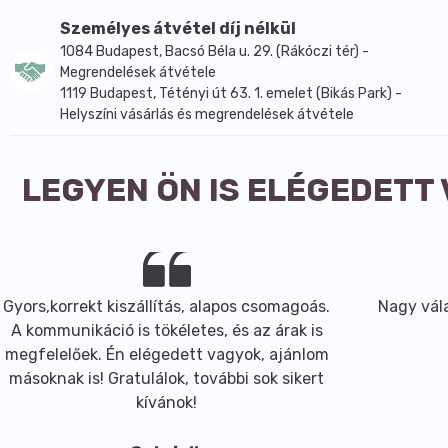
Energia: 48,04 kcal / 201,29 KJ
Személyes átvétel díj nélkül
Zsír: 0,28g -amelyből telített zsírsavak: 0,02g
1084 Budapest, Bacsó Béla u. 29. (Rákóczi tér) -
Szénhidrát: 11,94 g, -amelyből cukrok: 10,32 g
Megrendelések átvétele
Fehérje: 0,70 g
1119 Budapest, Tétényi út 63. 1. emelet (Bikás Park) -
Só: 0.00g
Helyszíni vásárlás és megrendelések átvétele
Származási hely: Magyarország
LEGYEN ÖN IS ELÉGEDETT
Gyors,korrekt kiszállítás, alapos csomagoás.
Nagy vála
A kommunikáció is tökéletes, és az árak is
megfelelőek. Én elégedett vagyok, ajánlom
másoknak is! Gratulálok, további sok sikert
kívánok!