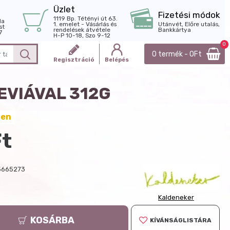
Üzlet
Fizetési módok
1119 Bp. Tétényi út 63.
la
1. emelet - Vásárlás és
Utánvét, Előre utalás,
st
rendelések átvétele
Bankkártya
7
H-P 10-18, Szo 9-12
0
0 termék - 0Ft
Regisztráció
Belépés
EVIÁVAL 312G
ten
Ft
5665273
g
Kaldeneker
KOSÁRBA
KÍVÁNSÁGLISTÁRA