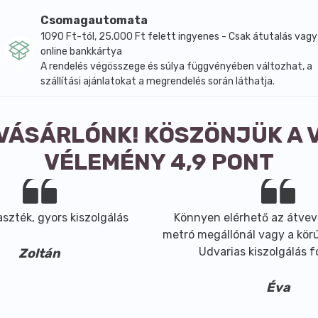
Csomagautomata
1090 Ft-tól, 25.000 Ft felett ingyenes - Csak átutalás vagy
online bankkártya
A rendelés végösszege és súlya függvényében változhat, a
szállítási ajánlatokat a megrendelés során láthatja.
 VÁSÁRLÓNK! KÖSZÖNJÜK A 
VÉLEMÉNY 4,9 PONT
szték, gyors kiszolgálás
Könnyen elérhető az átvev
metró megállónál vagy a körút
Udvarias kiszolgálás 
Zoltán
Éva