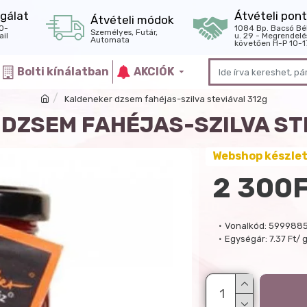
gálat
Átvételi pont
Átvételi módok
0-
1084 Bp. Bacsó Bé
Személyes, Futár,
il
u. 29 - Megrendelé
Automata
követően H-P 10-1
Bolti kínálatban
AKCIÓK
Kaldeneker dzsem fahéjas-szilva steviával 312g
DZSEM FAHÉJAS-SZILVA ST
Webshop készle
2 300
Vonalkód:
599988
Egységár:
7.37 Ft/ 