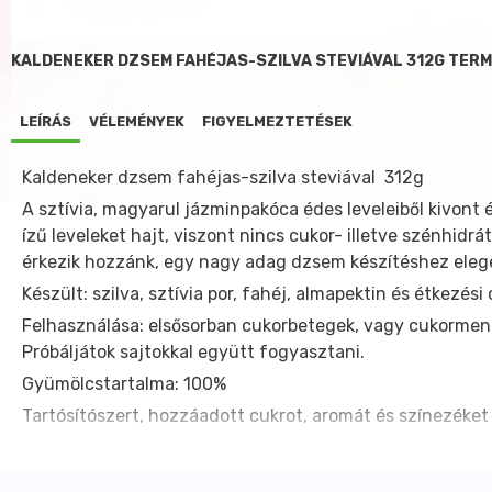
KALDENEKER DZSEM FAHÉJAS-SZILVA STEVIÁVAL 312G TER
LEÍRÁS
VÉLEMÉNYEK
FIGYELMEZTETÉSEK
Kaldeneker dzsem fahéjas-szilva steviával 312g
A sztívia, magyarul jázminpakóca édes leveleiből kivont
ízű leveleket hajt, viszont nincs cukor- illetve szénhidr
érkezik hozzánk, egy nagy adag dzsem készítéshez eleg
Készült: szilva, sztívia por, fahéj, almapektin és étkezés
Felhasználása: elsősorban cukorbetegek, vagy cukormente
Próbáljátok sajtokkal együtt fogyasztani.
Gyümölcstartalma: 100%
Tartósítószert, hozzáadott cukrot, aromát és színezéket 
Tápanyag összetétel:
Átlagos tápérték 100 g/100 ml termékben