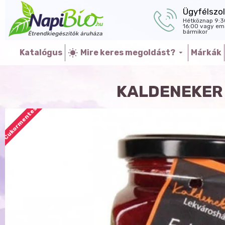
Ügyfélszol
Hétköznap 9:3
16:00 vagy ema
bármikor
Katalógus
Mire keres megoldást?
Márkák
KALDENEKER 
Cukormentes