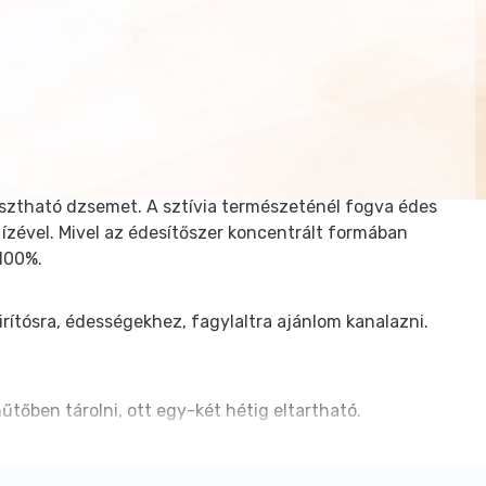
yasztható dzsemet. A sztívia természeténél fogva édes
j ízével. Mivel az édesítőszer koncentrált formában
100%.
rítósra, édességekhez, fagylaltra ajánlom kanalazni.
űtőben tárolni, ott egy-két hétig eltartható.