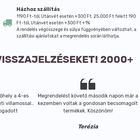
Házhoz szállítás
1190 Ft-tól, Utánvét esetén +300 Ft, 25.000 Ft felett 190
Ft-tól, Utánvét esetén +300 Ft +1%
A rendelés végösszege és súlya függvényében változhat, a
szállítási ajánlatokat a megrendelés során láthatja.
VISSZAJELZÉSEKET! 2000+
őhely a 4-es
Megrendelést követő második napon már a
i villamossal..
kezemben voltak a gondosan becsomagolt
fogadott
termékek. Köszönöm!
Terézia