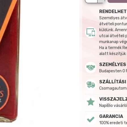
RENDELHET
Személyes átvé
átvételi pontun
küldünk. Amenn
utcai átvételi
munkanap végén
Ha a termék R
alatt készítjük
SZEMÉLYES
Budapesten 0 
SZÁLLÍTÁSI
Csomagautomat
VISSZAJEL
NapiBio vásárló
GARANCIA
100% eredeti 