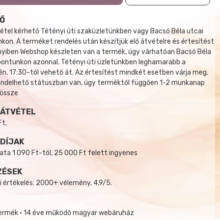
Ő
tel kérhető Tétényi úti szaküzletünkben vagy Bacsó Béla utcai
kon. A terméket rendelés után készítjük elő átvételre és értesítést
yiben Webshop készleten van a termék, úgy várhatóan Bacsó Béla
 pontunkon azonnal, Tétényi úti üzletünkben leghamarabb a
, 17:30-tól vehető át. Az értesítést mindkét esetben várja meg.
endelhető státuszban van, úgy terméktől függően 1-2 munkanap
 össze
 ÁTVÉTEL
Ft.
 DÍJAK
a 1 090 Ft-tól, 25 000 Ft felett ingyenes
ZÉSEK
i értékelés: 2000+ vélemény, 4,9/5.
termék • 14 éve működő magyar webáruház