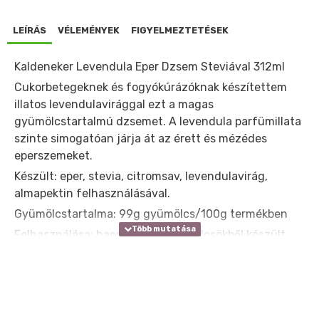
LEÍRÁS
VÉLEMÉNYEK
FIGYELMEZTETÉSEK
Kaldeneker Levendula Eper Dzsem Steviával 312ml
Cukorbetegeknek és fogyókúrázóknak készítettem
illatos levendulavirággal ezt a magas
gyümölcstartalmú dzsemet. A levendula parfümillata
szinte simogatóan járja át az érett és mézédes
eperszemeket.
Készült: eper, stevia, citromsav, levendulavirág,
almapektin felhasználásával.
Gyümölcstartalma: 99g gyümölcs/100g termékben
Felhasználása: hasonlóan a gyümölcsökből készült
dzsemekhez, palacsintába, süteményekkel
fogyasztható. Cukorbetegek, vagy cukrot nem
fogyasztók is élvezhetik.
Tápanyagértéke 100 g termékeben: 34,02 Kcal (8,1 Kj),