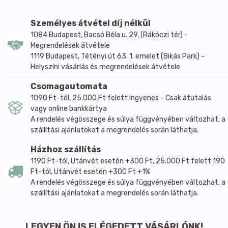
0,06 g fehérje, 7,96 g szénhidrát, 0,2 g zsír van.
Tartósítószert nem tartalmaz, felbontás nélkül így
Személyes átvétel díj nélkül
akár egy évig is eltartható. Felbontás után viszont a
1084 Budapest, Bacsó Béla u. 29. (Rákóczi tér) -
hűtőszekrényben kell tárolni.
Megrendelések átvétele
1119 Budapest, Tétényi út 63. 1. emelet (Bikás Park) -
Űrtartalma: 312 ml
Helyszíni vásárlás és megrendelések átvétele
Csomagautomata
1090 Ft-tól, 25.000 Ft felett ingyenes - Csak átutalás
vagy online bankkártya
A rendelés végösszege és súlya függvényében változhat, a
szállítási ajánlatokat a megrendelés során láthatja.
Házhoz szállítás
1190 Ft-tól, Utánvét esetén +300 Ft, 25.000 Ft felett 190
Ft-tól, Utánvét esetén +300 Ft +1%
A rendelés végösszege és súlya függvényében változhat, a
szállítási ajánlatokat a megrendelés során láthatja.
LEGYEN ÖN IS ELÉGEDETT VÁSÁRLÓNK!