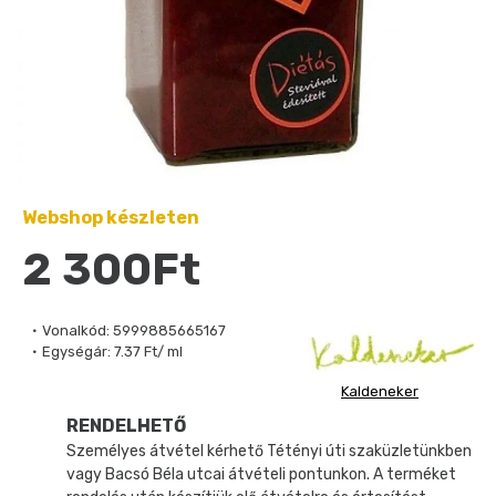
Webshop készleten
2 300Ft
Vonalkód:
5999885665167
Egységár:
7.37 Ft/ ml
Kaldeneker
RENDELHETŐ
Személyes átvétel kérhető Tétényi úti szaküzletünkben
vagy Bacsó Béla utcai átvételi pontunkon. A terméket