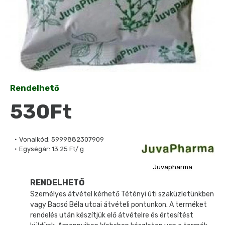
Rendelhető
530Ft
Vonalkód:
5999882307909
Egységár:
13.25 Ft/ g
Juvapharma
RENDELHETŐ
Személyes átvétel kérhető Tétényi úti szaküzletünkben
vagy Bacsó Béla utcai átvételi pontunkon. A terméket
rendelés után készítjük elő átvételre és értesítést