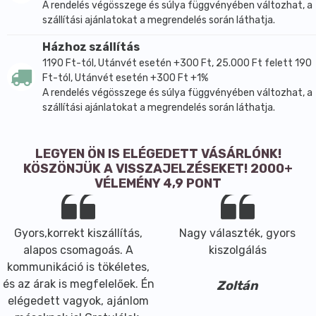
A rendelés végösszege és súlya függvényében változhat, a
szállítási ajánlatokat a megrendelés során láthatja.
Házhoz szállítás
1190 Ft-tól, Utánvét esetén +300 Ft, 25.000 Ft felett 190
Ft-tól, Utánvét esetén +300 Ft +1%
A rendelés végösszege és súlya függvényében változhat, a
szállítási ajánlatokat a megrendelés során láthatja.
LEGYEN ÖN IS ELÉGEDETT VÁSÁRLÓNK!
KÖSZÖNJÜK A VISSZAJELZÉSEKET! 2000+
VÉLEMÉNY 4,9 PONT
Gyors,korrekt kiszállítás,
Nagy választék, gyors
alapos csomagoás. A
kiszolgálás
kommunikáció is tökéletes,
és az árak is megfelelőek. Én
Zoltán
elégedett vagyok, ajánlom