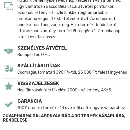
küldünk. Amennyiben Webshop készleten van a termék,
úgy várhatóan Bacsó Béla utcai átvételi pontunkon
azonnal, Tétényi úti üzletünkben leghamarabb a
munkanap végén, 17:30-tól vehető át. Az értesítést
mindkét esetben várja meg. Ha a termék Rendelhető
státuszban van, úgy terméktől függően 1-2 munkanap
alatt készítjük össze
SZEMÉLYES ÁTVÉTEL
Budapesten 0 Ft.
SZÁLLÍTÁSI DÍJAK
Csomagautomata 1 090 Ft-tól, 25 000 Ft felett ingyenes
VISSZAJELZÉSEK
NapiBio vásárlói értékelés: 2000+ vélemény, 4,9/5.
GARANCIA
100% eredeti termék • 14 éve működő magyar webáruház
JUVAPHARMA GALAGONYAVIRÁG 40G TERMÉK VÁSÁRLÁSA,
RENDELÉSE