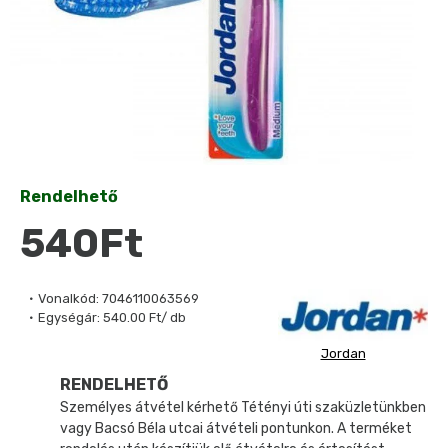
Rendelhető
540Ft
Vonalkód:
7046110063569
Egységár:
540.00 Ft/ db
Jordan
RENDELHETŐ
Személyes átvétel kérhető Tétényi úti szaküzletünkben
vagy Bacsó Béla utcai átvételi pontunkon. A terméket