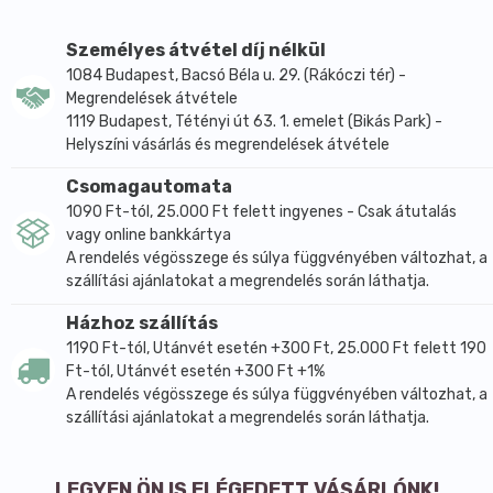
területéhez.
Személyes átvétel díj nélkül
1084 Budapest, Bacsó Béla u. 29. (Rákóczi tér) -
Megrendelések átvétele
1119 Budapest, Tétényi út 63. 1. emelet (Bikás Park) -
Helyszíni vásárlás és megrendelések átvétele
Csomagautomata
1090 Ft-tól, 25.000 Ft felett ingyenes - Csak átutalás
vagy online bankkártya
A rendelés végösszege és súlya függvényében változhat, a
szállítási ajánlatokat a megrendelés során láthatja.
Házhoz szállítás
1190 Ft-tól, Utánvét esetén +300 Ft, 25.000 Ft felett 190
Ft-tól, Utánvét esetén +300 Ft +1%
A rendelés végösszege és súlya függvényében változhat, a
szállítási ajánlatokat a megrendelés során láthatja.
LEGYEN ÖN IS ELÉGEDETT VÁSÁRLÓNK!