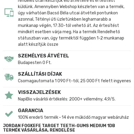
rendelés után készítjük elő átvételre és értesítést
küldünk. Amennyiben Webshop készleten van a termék,
úgy várhatóan Bacsó Béla utcai átvételi pontunkon
azonnal, Tétényi úti üzletünkben leghamarabb a
munkanap végén, 17:30-tól vehető át. Az értesítést
mindkét esetben várja meg. Ha a termék Rendelhető
státuszban van, úgy terméktől függően 1-2 munkanap
alatt készítjük össze
SZEMÉLYES ÁTVÉTEL
Budapesten 0 Ft.
SZÁLLÍTÁSI DÍJAK
Csomagautomata 1 090 Ft-tól, 25 000 Ft felett ingyenes
VISSZAJELZÉSEK
NapiBio vásárlói értékelés: 2000+ vélemény, 4,9/5.
GARANCIA
100% eredeti termék • 14 éve működő magyar webáruház
JORDAN FOGKEFE TARGET TEETH-GUMS MEDIUM 1DB
TERMÉK VÁSÁRLÁSA, RENDELÉSE