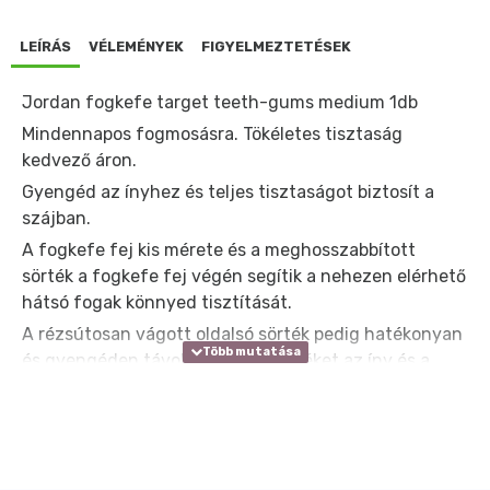
LEÍRÁS
VÉLEMÉNYEK
FIGYELMEZTETÉSEK
Jordan fogkefe target teeth-gums medium 1db
Mindennapos fogmosásra. Tökéletes tisztaság
kedvező áron.
Gyengéd az ínyhez és teljes tisztaságot biztosít a
szájban.
A fogkefe fej kis mérete és a meghosszabbított
sörték a fogkefe fej végén segítik a nehezen elérhető
hátsó fogak könnyed tisztítását.
A rézsútosan vágott oldalsó sörték pedig hatékonyan
és gyengéden távolítják el a lepedéket az íny és a
fogak vonalában.
A karcsú, áttetsző, ergonomikus markolat a
fogorvosok által is kedvelt eszközszerű kialakításával
kivételesen jó hozzáférést biztosít a száj minden