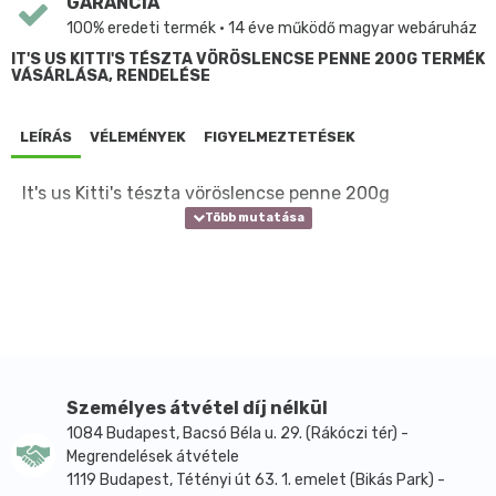
GARANCIA
100% eredeti termék • 14 éve működő magyar webáruház
IT'S US KITTI'S TÉSZTA VÖRÖSLENCSE PENNE 200G TERMÉK
VÁSÁRLÁSA, RENDELÉSE
LEÍRÁS
VÉLEMÉNYEK
FIGYELMEZTETÉSEK
It's us Kitti's tészta vöröslencse penne 200g
Személyes átvétel díj nélkül
1084 Budapest, Bacsó Béla u. 29. (Rákóczi tér) -
Megrendelések átvétele
1119 Budapest, Tétényi út 63. 1. emelet (Bikás Park) -