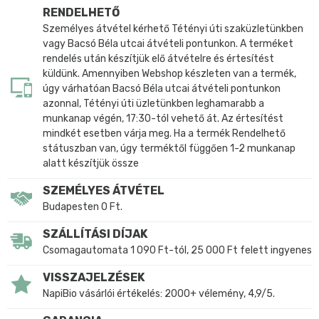
RENDELHETŐ
Személyes átvétel kérhető Tétényi úti szaküzletünkben
vagy Bacsó Béla utcai átvételi pontunkon. A terméket
rendelés után készítjük elő átvételre és értesítést
küldünk. Amennyiben Webshop készleten van a termék,
úgy várhatóan Bacsó Béla utcai átvételi pontunkon
azonnal, Tétényi úti üzletünkben leghamarabb a
munkanap végén, 17:30-tól vehető át. Az értesítést
mindkét esetben várja meg. Ha a termék Rendelhető
státuszban van, úgy terméktől függően 1-2 munkanap
alatt készítjük össze
SZEMÉLYES ÁTVÉTEL
Budapesten 0 Ft.
SZÁLLÍTÁSI DÍJAK
Csomagautomata 1 090 Ft-tól, 25 000 Ft felett ingyenes
VISSZAJELZÉSEK
NapiBio vásárlói értékelés: 2000+ vélemény, 4,9/5.