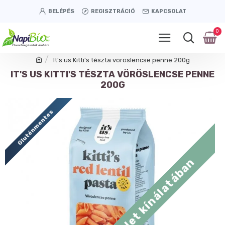
BELÉPÉS
REGISZTRÁCIÓ
KAPCSOLAT
0
It's us Kitti's tészta vöröslencse penne 200g
IT'S US KITTI'S TÉSZTA VÖRÖSLENCSE PENNE
200G
Gluténmentes
Tétényi úti üzlet kínálatában