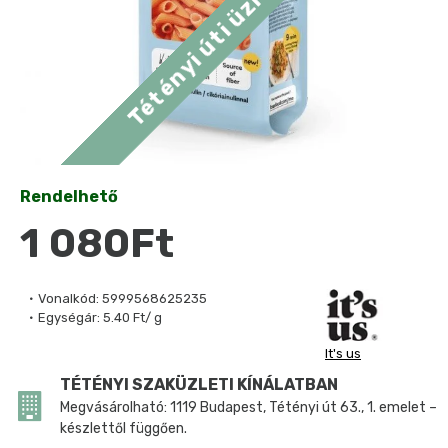
Rendelhető
1 080Ft
Vonalkód:
5999568625235
Egységár:
5.40 Ft/ g
It's us
TÉTÉNYI SZAKÜZLETI KÍNÁLATBAN
Megvásárolható: 1119 Budapest, Tétényi út 63., 1. emelet –
készlettől függően.