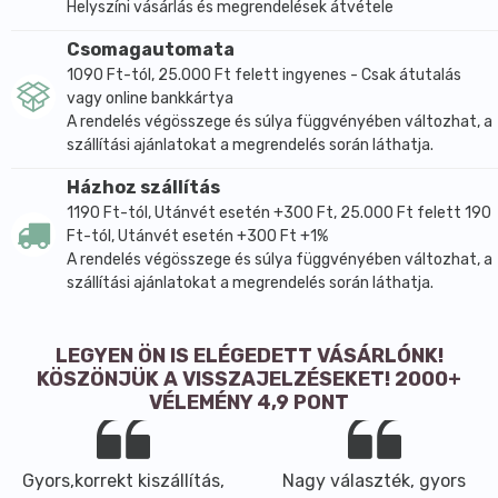
Helyszíni vásárlás és megrendelések átvétele
Csomagautomata
1090 Ft-tól, 25.000 Ft felett ingyenes - Csak átutalás
vagy online bankkártya
A rendelés végösszege és súlya függvényében változhat, a
szállítási ajánlatokat a megrendelés során láthatja.
Házhoz szállítás
1190 Ft-tól, Utánvét esetén +300 Ft, 25.000 Ft felett 190
Ft-tól, Utánvét esetén +300 Ft +1%
A rendelés végösszege és súlya függvényében változhat, a
szállítási ajánlatokat a megrendelés során láthatja.
LEGYEN ÖN IS ELÉGEDETT VÁSÁRLÓNK!
KÖSZÖNJÜK A VISSZAJELZÉSEKET! 2000+
VÉLEMÉNY 4,9 PONT
Gyors,korrekt kiszállítás,
Nagy választék, gyors