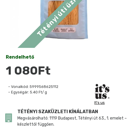
Rendelhető
1 080Ft
Vonalkód:
5999568625112
Egységár:
5.40 Ft/ g
It's us
TÉTÉNYI SZAKÜZLETI KÍNÁLATBAN
Megvásárolható: 1119 Budapest, Tétényi út 63., 1. emelet –
készlettől függően.