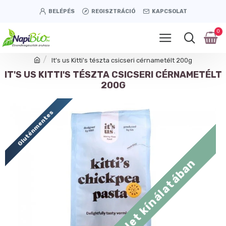
BELÉPÉS
REGISZTRÁCIÓ
KAPCSOLAT
0
It's us Kitti's tészta csicseri cérnametélt 200g
IT'S US KITTI'S TÉSZTA CSICSERI CÉRNAMETÉLT
200G
Gluténmentes
Tétényi úti üzlet kínálatában