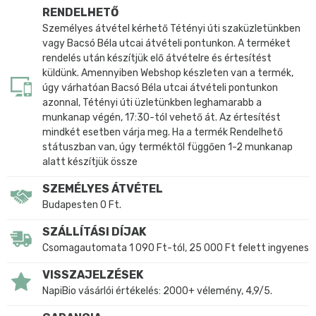
RENDELHETŐ
Személyes átvétel kérhető Tétényi úti szaküzletünkben
vagy Bacsó Béla utcai átvételi pontunkon. A terméket
rendelés után készítjük elő átvételre és értesítést
küldünk. Amennyiben Webshop készleten van a termék,
úgy várhatóan Bacsó Béla utcai átvételi pontunkon
azonnal, Tétényi úti üzletünkben leghamarabb a
munkanap végén, 17:30-tól vehető át. Az értesítést
mindkét esetben várja meg. Ha a termék Rendelhető
státuszban van, úgy terméktől függően 1-2 munkanap
alatt készítjük össze
SZEMÉLYES ÁTVÉTEL
Budapesten 0 Ft.
SZÁLLÍTÁSI DÍJAK
Csomagautomata 1 090 Ft-tól, 25 000 Ft felett ingyenes
VISSZAJELZÉSEK
NapiBio vásárlói értékelés: 2000+ vélemény, 4,9/5.