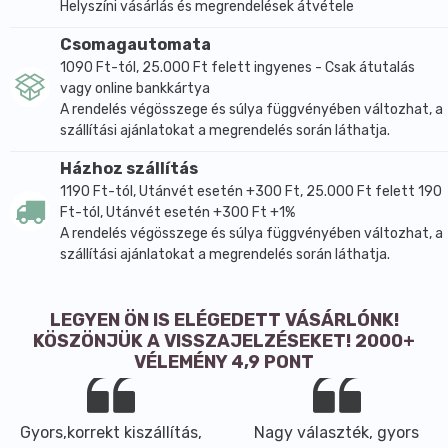
Helyszíni vásárlás és megrendelések átvétele
Csomagautomata
1090 Ft-tól, 25.000 Ft felett ingyenes - Csak átutalás
vagy online bankkártya
A rendelés végösszege és súlya függvényében változhat, a
szállítási ajánlatokat a megrendelés során láthatja.
Házhoz szállítás
1190 Ft-tól, Utánvét esetén +300 Ft, 25.000 Ft felett 190
Ft-tól, Utánvét esetén +300 Ft +1%
A rendelés végösszege és súlya függvényében változhat, a
szállítási ajánlatokat a megrendelés során láthatja.
LEGYEN ÖN IS ELÉGEDETT VÁSÁRLÓNK!
KÖSZÖNJÜK A VISSZAJELZÉSEKET! 2000+
VÉLEMÉNY 4,9 PONT
Gyors,korrekt kiszállítás,
Nagy választék, gyors