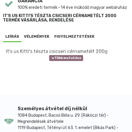
GARANCIA
100% eredeti termék • 14 éve működő magyar webáruház
IT'S US KITTI'S TÉSZTA CSICSERI CÉRNAMETÉLT 200G
TERMÉK VÁSÁRLÁSA, RENDELÉSE
LEÍRÁS
VÉLEMÉNYEK
FIGYELMEZTETÉSEK
It's us Kitti's tészta csicseri cérnametélt 200g
Személyes átvétel díj nélkül
1084 Budapest, Bacsó Béla u. 29. (Rákóczi tér) -
Megrendelések átvétele
1119 Budapest, Tétényi út 63. 1. emelet (Bikás Park) -