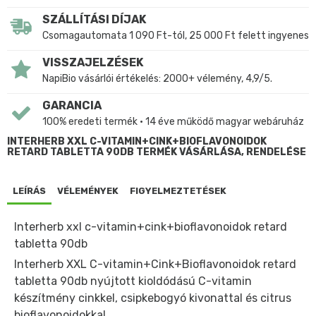
SZÁLLÍTÁSI DÍJAK
Csomagautomata 1 090 Ft-tól, 25 000 Ft felett ingyenes
VISSZAJELZÉSEK
NapiBio vásárlói értékelés: 2000+ vélemény, 4,9/5.
GARANCIA
100% eredeti termék • 14 éve működő magyar webáruház
INTERHERB XXL C-VITAMIN+CINK+BIOFLAVONOIDOK
RETARD TABLETTA 90DB TERMÉK VÁSÁRLÁSA, RENDELÉSE
LEÍRÁS
VÉLEMÉNYEK
FIGYELMEZTETÉSEK
Interherb xxl c-vitamin+cink+bioflavonoidok retard
tabletta 90db
Interherb XXL C-vitamin+Cink+Bioflavonoidok retard
tabletta 90db nyújtott kioldódású C-vitamin
készítmény cinkkel, csipkebogyó kivonattal és citrus
bioflavonoidokkal.