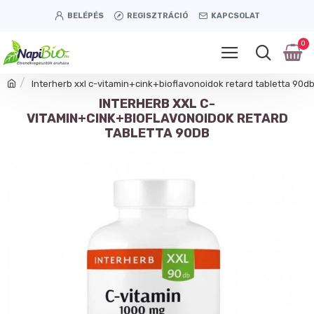
BELÉPÉS
REGISZTRÁCIÓ
KAPCSOLAT
0
Interherb xxl c-vitamin+cink+bioflavonoidok retard tabletta 90d
INTERHERB XXL C-
VITAMIN+CINK+BIOFLAVONOIDOK RETARD
TABLETTA 90DB