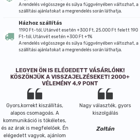
A rendelés végösszege és súlya függvényében változhat, a
csökkentésében, a cink pedig hozzájárul a normál
szállítási ajánlatokat a megrendelés során láthatja.
szellemi működés fenntartásához. A citrus
bioflavonoidok és a csipkebogyó kivonat növényi
Házhoz szállítás
eredetű összetevőként egészítik ki a formulát.
1190 Ft-tól, Utánvét esetén +300 Ft, 25.000 Ft felett 190
Ft-tól, Utánvét esetén +300 Ft +1%
Az aktív összetevők a C-vitamin, a cink, a citrus
A rendelés végösszege és súlya függvényében változhat, a
bioflavonoidok és a csipkebogyó kivonat. A tabletta
szállítási ajánlatokat a megrendelés során láthatja.
további összetevői és segédanyagai: L-aszkorbinsav,
hidroxipropil-metil-cellulóz, kalcium-foszfát,
mikrokristályos cellulóz, nátrium-karboxi-metil-
LEGYEN ÖN IS ELÉGEDETT VÁSÁRLÓNK!
cellulóz, csipkebogyó kivonat, kalcium-karbonát,
KÖSZÖNJÜK A VISSZAJELZÉSEKET! 2000+
VÉLEMÉNY 4,9 PONT
szilícium-dioxid, zsírsavak magnézium sója, talkum,
citrus bioflavonoidok, poli(vinil-alkohol), cink-oxid és
vasoxid sárga színezék. Az elsődleges összetevő
Gyors,korrekt kiszállítás,
Nagy választék, gyors
eredete Kína. Az étrend-kiegészítő nem helyettesíti a
alapos csomagoás. A
kiszolgálás
kiegyensúlyozott, vegyes étrendet és az egészséges
kommunikáció is tökéletes,
életmódot, az ajánlott napi adagot nem javasolt
és az árak is megfelelőek. Én
túllépni. Tárolása szobahőmérsékleten, 15–25 °C
Zoltán
elégedett vagyok, ajánlom
között, gyermekektől elzárva javasolt.