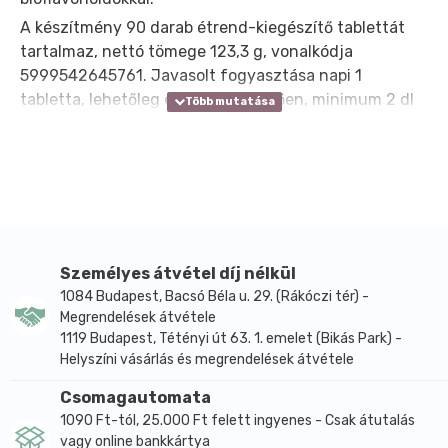
A készítmény 90 darab étrend-kiegészítő tablettát
tartalmaz, nettó tömege 123,3 g, vonalkódja
5999542645761. Javasolt fogyasztása napi 1
tabletta, lehetőleg étkezést követően, minimum 2 dl
vízzel, szétrágás nélkül bevéve. A 90 darabos XXL
kiszerelés a napi ajánlott adagolás mellett 3 hónapra
elegendő mennyiséget biztosít.
A termék tablettánként 1000 mg C-vitamint
tartalmaz, amelyet cink, csipkebogyó kivonat és citrus
bioflavonoidok egészítenek ki. A retard, vagyis
nyújtott kioldódású technológia célja, hogy a C-
Személyes átvétel díj nélkül
vitamin fokozatosan szabaduljon fel, így a
1084 Budapest, Bacsó Béla u. 29. (Rákóczi tér) -
Megrendelések átvétele
készítmény a napi vitaminbevitel egyenletesebb
1119 Budapest, Tétényi út 63. 1. emelet (Bikás Park) -
biztosítására szolgál a változatos étrend részeként.
Helyszíni vásárlás és megrendelések átvétele
A C-vitamin és a cink hozzájárulnak az
immunrendszer normál működéséhez, valamint a
Csomagautomata
sejtek oxidatív stresszel szembeni védelméhez. A C-
1090 Ft-tól, 25.000 Ft felett ingyenes - Csak átutalás
vagy online bankkártya
vitamin szerepet játszik a fáradtság és kifáradás