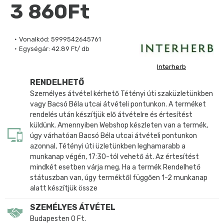
3 860Ft
Vonalkód:
5999542645761
Egységár:
42.89 Ft/ db
Interherb
RENDELHETŐ
Személyes átvétel kérhető Tétényi úti szaküzletünkben
vagy Bacsó Béla utcai átvételi pontunkon. A terméket
rendelés után készítjük elő átvételre és értesítést
küldünk. Amennyiben Webshop készleten van a termék,
úgy várhatóan Bacsó Béla utcai átvételi pontunkon
azonnal, Tétényi úti üzletünkben leghamarabb a
munkanap végén, 17:30-tól vehető át. Az értesítést
mindkét esetben várja meg. Ha a termék Rendelhető
státuszban van, úgy terméktől függően 1-2 munkanap
alatt készítjük össze
SZEMÉLYES ÁTVÉTEL
Budapesten 0 Ft.