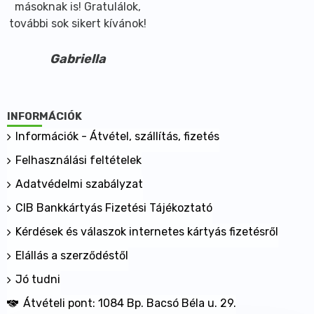
másoknak is! Gratulálok,
Főbb hatóanyagok és összetevők
további sok sikert kívánok!
Hatóanyagok napi adagban, 1 tablettában:
C-vitamin 1000 mg
Gabriella
Cink 5 mg
Citrus bioflavonoidok 10 mg
Ebből heszperidin 8,5 mg
Csipkebogyó kivonat 25 mg
INFORMÁCIÓK
Aktív összetevők:
Információk - Átvétel, szállítás, fizetés
L-aszkorbinsav, C-vitamin
Felhasználási feltételek
Cink-oxid
Adatvédelmi szabályzat
Citrus bioflavonoidok
Csipkebogyó kivonat
CIB Bankkártyás Fizetési Tájékoztató
Segédanyagok és további összetevők:
Kérdések és válaszok internetes kártyás fizetésről
Hidroxipropil-metil-cellulóz
Elállás a szerződéstől
Kalcium-foszfát
Mikrokristályos cellulóz
Jó tudni
Nátrium-karboxi-metil-cellulóz
Átvételi pont: 1084 Bp. Bacsó Béla u. 29.
Kalcium-karbonát