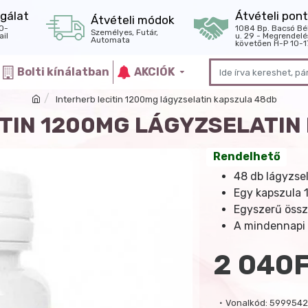
gálat
Átvételi pont
Átvételi módok
0-
1084 Bp. Bacsó Bé
Személyes, Futár,
il
u. 29 - Megrendelé
Automata
követően H-P 10-1
Bolti kínálatban
AKCIÓK
Interherb lecitin 1200mg lágyzselatin kapszula 48db
ITIN 1200MG LÁGYZSELATIN
Rendelhető
48 db lágyzse
Egy kapszula 1
Egyszerű össz
A mindennapi é
2 040
Vonalkód:
5999542