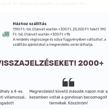
iztosít. Az étrend-kiegészítő nem helyettesíti a
Gyermekek elől elzárva tartandó.
lános kiegészítőként a változatos étrend részeként
fogyasztani. Tárolása gyermekektől elzárva,
Házhoz szállítás
1190 Ft-tól, Utánvét esetén +300 Ft, 25.000 Ft felett 190
Ft-tól, Utánvét esetén +300 Ft +1%
A rendelés végösszege és súlya függvényében változhat, a
szállítási ajánlatokat a megrendelés során láthatja.
VISSZAJELZÉSEKET! 2000+
őhely a 4-es
Megrendelést követő második napon már a
i villamossal..
kezemben voltak a gondosan becsomagolt
fogadott
termékek. Köszönöm!