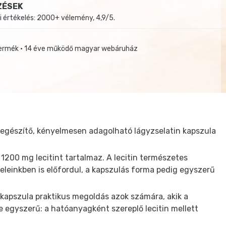
ZÉSEK
i értékelés: 2000+ vélemény, 4,9/5.
termék • 14 éve működő magyar webáruház
kiegészítő, kényelmesen adagolható lágyzselatin kapszula
1200 mg lecitint tartalmaz. A lecitin természetes
teleinkben is előfordul, a kapszulás forma pedig egyszerű
kapszula praktikus megoldás azok számára, akik a
e egyszerű: a hatóanyagként szereplő lecitin mellett