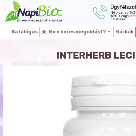
Ügyfélszol
Hétköznap 9:3
16:00 vagy ema
bármikor
Katalógus
Mire keres megoldást?
Márkák
INTERHERB LEC