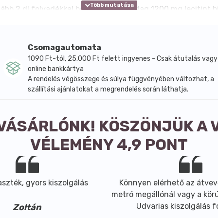
ább 2 dl folyadékkal bevéve. A napi adag 1200 mg lecitint b
tmódot, az ajánlott napi mennyiséget nem szabad túllépni. 
etevő, mivel foszfolipid jellegű anyagokat tartalmaz. Álta
olható, mindennapi használatra alkalmas formában szeretné 
Csomagautomata
ilvántartási száma 17490/2016.
1090 Ft-tól, 25.000 Ft felett ingyenes - Csak átutalás vagy
online bankkártya
A rendelés végösszege és súlya függvényében változhat, a
szállítási ajánlatokat a megrendelés során láthatja.
 VÁSÁRLÓNK! KÖSZÖNJÜK A 
VÉLEMÉNY 4,9 PONT
szték, gyors kiszolgálás
Könnyen elérhető az átvev
 °C között
metró megállónál vagy a körút
Udvarias kiszolgálás 
Zoltán