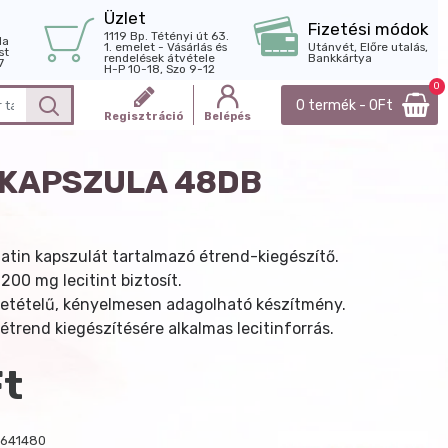
Üzlet
Fizetési módok
1119 Bp. Tétényi út 63.
la
1. emelet - Vásárlás és
Utánvét, Előre utalás,
st
rendelések átvétele
Bankkártya
7
H-P 10-18, Szo 9-12
0
0 termék - 0Ft
Regisztráció
Belépés
 KAPSZULA 48DB
latin kapszulát tartalmazó étrend-kiegészítő.
200 mg lecitint biztosít.
etételű, kényelmesen adagolható készítmény.
trend kiegészítésére alkalmas lecitinforrás.
Ft
641480