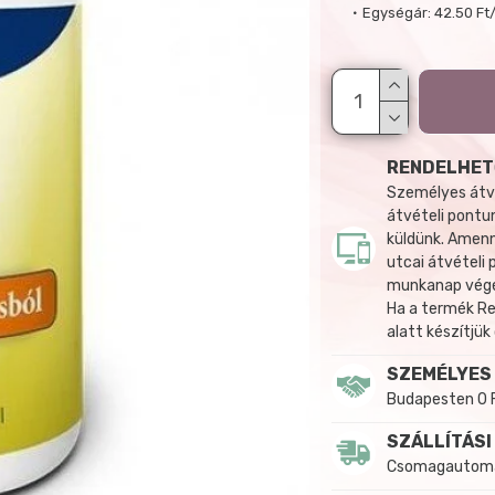
Egységár:
42.50 Ft
RENDELHET
Személyes átvé
átvételi pontun
küldünk. Amenn
utcai átvételi
munkanap végén
Ha a termék R
alatt készítjük
SZEMÉLYES
Budapesten 0 
SZÁLLÍTÁSI
Csomagautomat