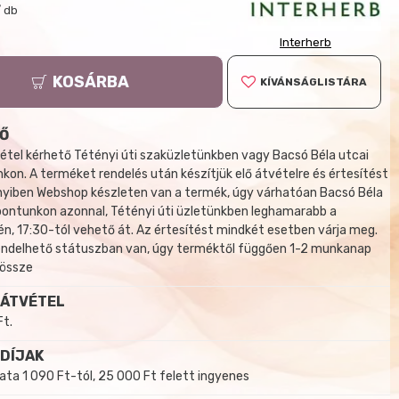
/ db
Interherb
KOSÁRBA
KÍVÁNSÁGLISTÁRA
Ő
tel kérhető Tétényi úti szaküzletünkben vagy Bacsó Béla utcai
kon. A terméket rendelés után készítjük elő átvételre és értesítést
yiben Webshop készleten van a termék, úgy várhatóan Bacsó Béla
 pontunkon azonnal, Tétényi úti üzletünkben leghamarabb a
, 17:30-tól vehető át. Az értesítést mindkét esetben várja meg.
endelhető státuszban van, úgy terméktől függően 1-2 munkanap
 össze
 ÁTVÉTEL
Ft.
 DÍJAK
a 1 090 Ft-tól, 25 000 Ft felett ingyenes