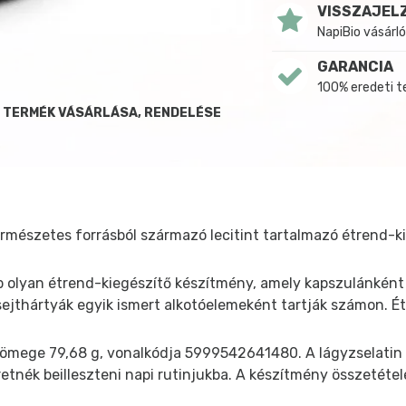
VISSZAJEL
NapiBio vásárló
GARANCIA
100% eredeti 
B TERMÉK VÁSÁRLÁSA, RENDELÉSE
ermészetes forrásból származó lecitint tartalmazó étrend-
b olyan étrend-kiegészítő készítmény, amely kapszulánként 
 sejthártyák egyik ismert alkotóelemeként tartják számon. É
 tömege 79,68 g, vonalkódja 5999542641480. A lágyzselatin 
etnék beilleszteni napi rutinjukba. A készítmény összetétel