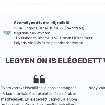
A javasolt fogyasztás napi 1 kapszula étkezés után, legal
kiegyensúlyozott, vegyes étrendet és az egészséges éle
A lecitin étrend-kiegészítőkben gyakran alkalmazott össz
használják, különösen akkor, ha valaki egyszerűen adag
Személyes átvétel díj nélkül
szobahőmérsékleten, 15–25 °C között javasolt. OGYÉI ny
1084 Budapest, Bacsó Béla u. 29. (Rákóczi tér) -
Megrendelések átvétele
Főbb hatóanyagok és összetevők
1119 Budapest, Tétényi út 63. 1. emelet (Bikás Park) -
1 lágyzselatin kapszulában
Helyszíni vásárlás és megrendelések átvétele
Lecitin 1200 mg
Összetevők: lecitin, zselatin, nedvesítőszer glicerin, víz
Napi adag 1 kapszula
LEGYEN ÖN IS ELÉGEDETT
Napi adag hatóanyagtartalma 1200 mg lecitin
Kiszerelés 48 db lágyzselatin kapszula
Nettó tömeg 79,68 g
Vonalkód 5999542641480
OGYÉI nyilvántartási szám 17490/2016
Gyors,korrekt kiszállítás, alapos csomagoás.
Nagy vála
Tárolás gyermekektől elzárva, szobahőmérsékleten 15–25
A kommunikáció is tökéletes, és az árak is
megfelelőek. Én elégedett vagyok, ajánlom
másoknak is! Gratulálok, további sok sikert