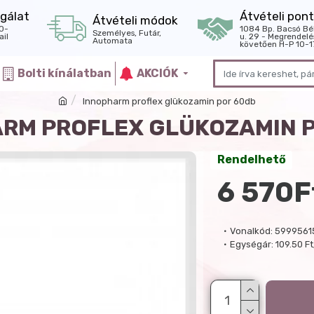
gálat
Átvételi pont
Átvételi módok
0-
1084 Bp. Bacsó Bé
Személyes, Futár,
il
u. 29 - Megrendelé
Automata
követően H-P 10-1
Bolti kínálatban
AKCIÓK
Innopharm proflex glükozamin por 60db
RM PROFLEX GLÜKOZAMIN 
Rendelhető
6 570F
Vonalkód:
5999561
Egységár:
109.50 Ft