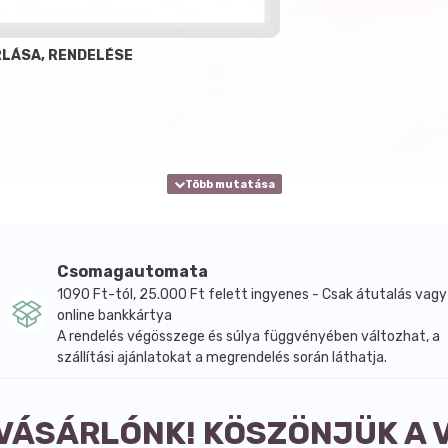
RLÁSA, RENDELÉSE
Csomagautomata
1090 Ft-tól, 25.000 Ft felett ingyenes - Csak átutalás vagy
online bankkártya
A rendelés végösszege és súlya függvényében változhat, a
szállítási ajánlatokat a megrendelés során láthatja.
 VÁSÁRLÓNK! KÖSZÖNJÜK A 