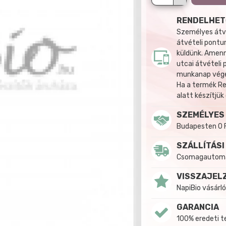
RENDELHET
Személyes átvé
átvételi pontun
küldünk. Amenn
utcai átvételi
munkanap végén
Ha a termék R
alatt készítjük
SZEMÉLYES
Budapesten 0 
SZÁLLÍTÁSI
Csomagautomat
VISSZAJEL
NapiBio vásárló
GARANCIA
100% eredeti 