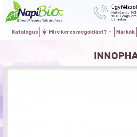
Ügyfélszol
Hétköznap 9:3
16:00 vagy ema
bármikor
Katalógus
Mire keres megoldást?
Márkák
INNOPHA