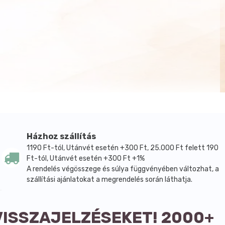
Házhoz szállítás
1190 Ft-tól, Utánvét esetén +300 Ft, 25.000 Ft felett 190
Ft-tól, Utánvét esetén +300 Ft +1%
A rendelés végösszege és súlya függvényében változhat, a
szállítási ajánlatokat a megrendelés során láthatja.
VISSZAJELZÉSEKET! 2000+