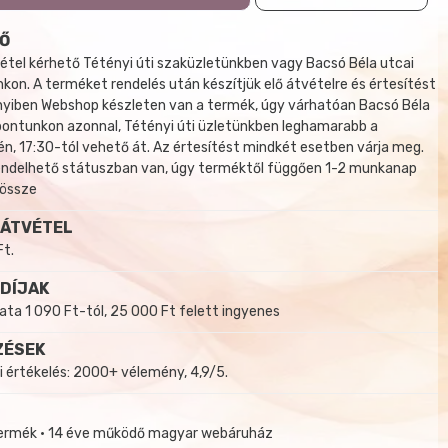
Ő
tel kérhető Tétényi úti szaküzletünkben vagy Bacsó Béla utcai
kon. A terméket rendelés után készítjük elő átvételre és értesítést
yiben Webshop készleten van a termék, úgy várhatóan Bacsó Béla
 pontunkon azonnal, Tétényi úti üzletünkben leghamarabb a
, 17:30-tól vehető át. Az értesítést mindkét esetben várja meg.
endelhető státuszban van, úgy terméktől függően 1-2 munkanap
 össze
 ÁTVÉTEL
Ft.
 DÍJAK
a 1 090 Ft-tól, 25 000 Ft felett ingyenes
ZÉSEK
i értékelés: 2000+ vélemény, 4,9/5.
termék • 14 éve működő magyar webáruház