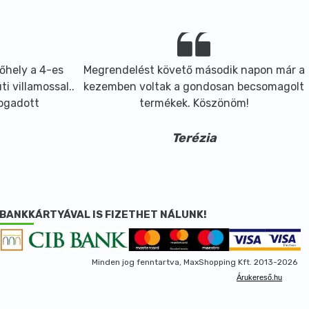
őhely a 4-es
Megrendelést követő második napon már a
i villamossal..
kezemben voltak a gondosan becsomagolt
fogadott
termékek. Köszönöm!
Terézia
BANKKÁRTYÁVAL IS FIZETHET NÁLUNK!
Minden jog fenntartva, MaxShopping Kft. 2013-2026
Árukereső.hu