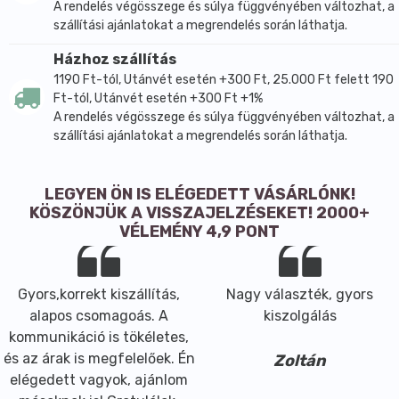
A rendelés végösszege és súlya függvényében változhat, a
szállítási ajánlatokat a megrendelés során láthatja.
Házhoz szállítás
1190 Ft-tól, Utánvét esetén +300 Ft, 25.000 Ft felett 190
Ft-tól, Utánvét esetén +300 Ft +1%
A rendelés végösszege és súlya függvényében változhat, a
szállítási ajánlatokat a megrendelés során láthatja.
LEGYEN ÖN IS ELÉGEDETT VÁSÁRLÓNK!
KÖSZÖNJÜK A VISSZAJELZÉSEKET! 2000+
VÉLEMÉNY 4,9 PONT
Gyors,korrekt kiszállítás,
Nagy választék, gyors
alapos csomagoás. A
kiszolgálás
kommunikáció is tökéletes,
és az árak is megfelelőek. Én
Zoltán
elégedett vagyok, ajánlom