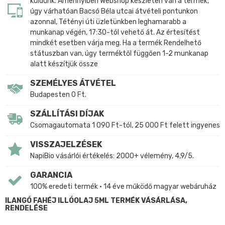
küldünk. Amennyiben Webshop készleten van a termék,
úgy várhatóan Bacsó Béla utcai átvételi pontunkon
azonnal, Tétényi úti üzletünkben leghamarabb a
munkanap végén, 17:30-tól vehető át. Az értesítést
mindkét esetben várja meg. Ha a termék Rendelhető
státuszban van, úgy terméktől függően 1-2 munkanap
alatt készítjük össze
SZEMÉLYES ÁTVÉTEL
Budapesten 0 Ft.
SZÁLLÍTÁSI DÍJAK
Csomagautomata 1 090 Ft-tól, 25 000 Ft felett ingyenes
VISSZAJELZÉSEK
NapiBio vásárlói értékelés: 2000+ vélemény, 4,9/5.
GARANCIA
100% eredeti termék • 14 éve működő magyar webáruház
ILANGÓ FAHÉJ ILLÓOLAJ 5ML TERMÉK VÁSÁRLÁSA,
RENDELÉSE