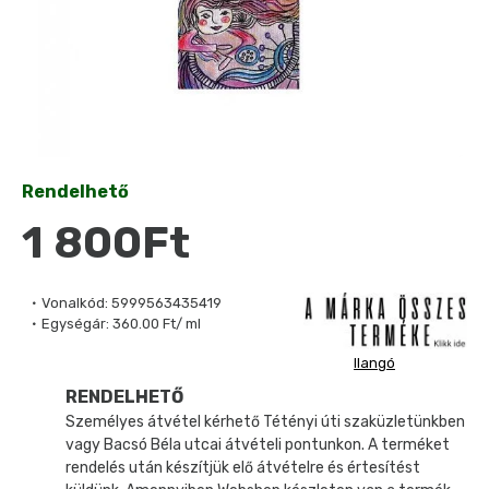
Rendelhető
1 800Ft
Vonalkód:
5999563435419
Egységár:
360.00 Ft/ ml
Ilangó
RENDELHETŐ
Személyes átvétel kérhető Tétényi úti szaküzletünkben
vagy Bacsó Béla utcai átvételi pontunkon. A terméket
rendelés után készítjük elő átvételre és értesítést