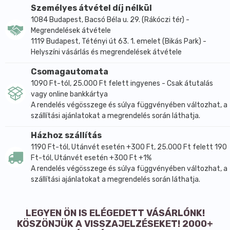
Személyes átvétel díj nélkül
1084 Budapest, Bacsó Béla u. 29. (Rákóczi tér) -
Megrendelések átvétele
1119 Budapest, Tétényi út 63. 1. emelet (Bikás Park) -
Helyszíni vásárlás és megrendelések átvétele
Csomagautomata
1090 Ft-tól, 25.000 Ft felett ingyenes - Csak átutalás
vagy online bankkártya
A rendelés végösszege és súlya függvényében változhat, a
szállítási ajánlatokat a megrendelés során láthatja.
Házhoz szállítás
1190 Ft-tól, Utánvét esetén +300 Ft, 25.000 Ft felett 190
Ft-tól, Utánvét esetén +300 Ft +1%
A rendelés végösszege és súlya függvényében változhat, a
szállítási ajánlatokat a megrendelés során láthatja.
LEGYEN ÖN IS ELÉGEDETT VÁSÁRLÓNK!
KÖSZÖNJÜK A VISSZAJELZÉSEKET! 2000+