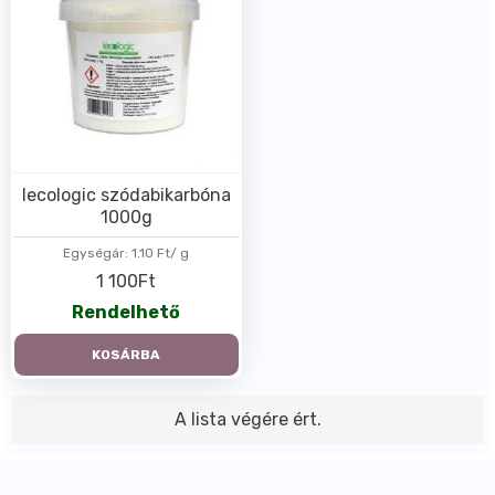
Iecologic szódabikarbóna
1000g
Egységár:
1.10 Ft/ g
1 100Ft
Rendelhető
KOSÁRBA
A lista végére ért.