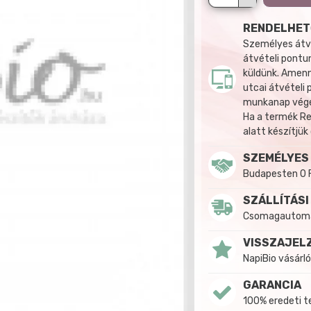
RENDELHET
Személyes átvé
átvételi pontun
küldünk. Amenn
utcai átvételi
munkanap végén
Ha a termék R
alatt készítjük
SZEMÉLYES
Budapesten 0 
SZÁLLÍTÁSI
Csomagautomat
VISSZAJEL
NapiBio vásárló
GARANCIA
100% eredeti 