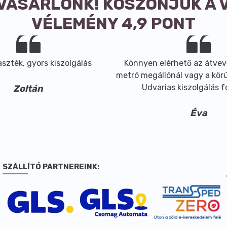
 VÁSÁRLÓNK! KÖSZÖNJÜK A 
VÉLEMÉNY 4,9 PONT
szték, gyors kiszolgálás
Könnyen elérhető az átvev
metró megállónál vagy a körút
Udvarias kiszolgálás 
Zoltán
Éva
SZÁLLÍTÓ PARTNEREINK: