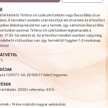
Ő
tel kérhető Tétényi úti szaküzletünkben vagy Bacsó Béla utcai
kon. A terméket rendelés után készítjük elő átvételre és értesítést
yiben Webshop készleten van a termék, úgy várhatóan Bacsó Béla
 pontunkon azonnal, Tétényi úti üzletünkben leghamarabb a
, 17:30-tól vehető át. Az értesítést mindkét esetben várja meg.
endelhető státuszban van, úgy terméktől függően 1-2 munkanap
 össze
 ÁTVÉTEL
Ft.
 DÍJAK
a 1 090 Ft-tól, 25 000 Ft felett ingyenes
ZÉSEK
i értékelés: 2000+ vélemény, 4,9/5.
termék • 14 éve működő magyar webáruház