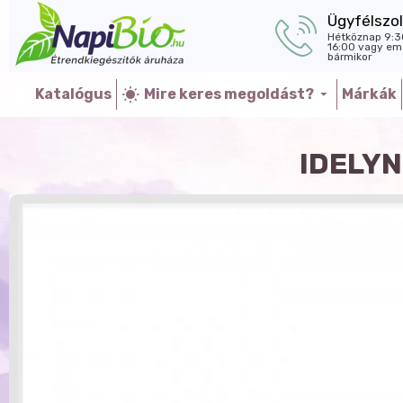
Ügyfélszol
Hétköznap 9:3
16:00 vagy ema
bármikor
Katalógus
Mire keres megoldást?
Márkák
IDELYN