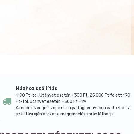
Házhoz szállítás
1190 Ft-tól, Utánvét esetén +300 Ft, 25.000 Ft felett 190
Ft-tól, Utánvét esetén +300 Ft +1%
A rendelés végösszege és súlya függvényében változhat, a
szállítási ajánlatokat a megrendelés során láthatja.