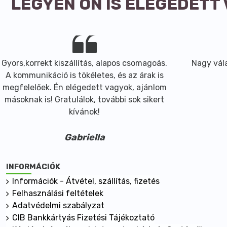
LEGYEN ÖN IS ELÉGEDETT
Gyors,korrekt kiszállítás, alapos csomagoás.
Nagy vála
A kommunikáció is tökéletes, és az árak is
megfelelőek. Én elégedett vagyok, ajánlom
másoknak is! Gratulálok, további sok sikert
kívánok!
Gabriella
INFORMÁCIÓK
Információk - Átvétel, szállítás, fizetés
Felhasználási feltételek
Adatvédelmi szabályzat
CIB Bankkártyás Fizetési Tájékoztató