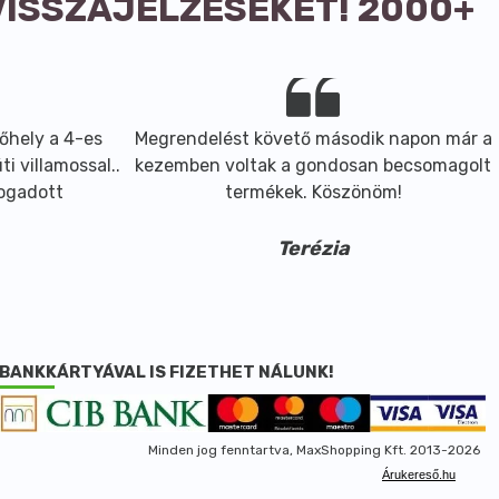
VISSZAJELZÉSEKET! 2000+
őhely a 4-es
Megrendelést követő második napon már a
i villamossal..
kezemben voltak a gondosan becsomagolt
fogadott
termékek. Köszönöm!
Terézia
BANKKÁRTYÁVAL IS FIZETHET NÁLUNK!
Minden jog fenntartva, MaxShopping Kft. 2013-2026
Árukereső.hu