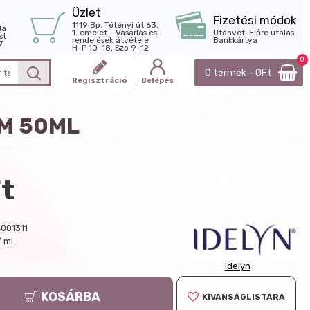
Üzlet
Fizetési módok
1119 Bp. Tétényi út 63.
la
1. emelet - Vásárlás és
Utánvét, Előre utalás,
st
rendelések átvétele
Bankkártya
7
H-P 10-18, Szo 9-12
0
0 termék - 0Ft
Regisztráció
Belépés
ÉM 50ML
t
001311
/ ml
Idelyn
KOSÁRBA
KÍVÁNSÁGLISTÁRA