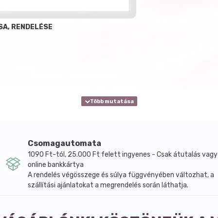
SA, RENDELÉSE
Csomagautomata
1090 Ft-tól, 25.000 Ft felett ingyenes - Csak átutalás vagy
online bankkártya
A rendelés végösszege és súlya függvényében változhat, a
szállítási ajánlatokat a megrendelés során láthatja.