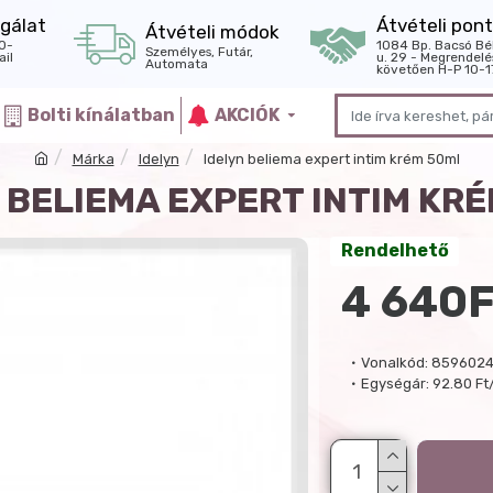
gálat
Átvételi pont
Átvételi módok
0-
1084 Bp. Bacsó Bé
Személyes, Futár,
il
u. 29 - Megrendelé
Automata
követően H-P 10-1
Bolti kínálatban
AKCIÓK
Márka
Idelyn
Idelyn beliema expert intim krém 50ml
 BELIEMA EXPERT INTIM KR
Rendelhető
4 640F
Vonalkód:
8596024
Egységár:
92.80 Ft