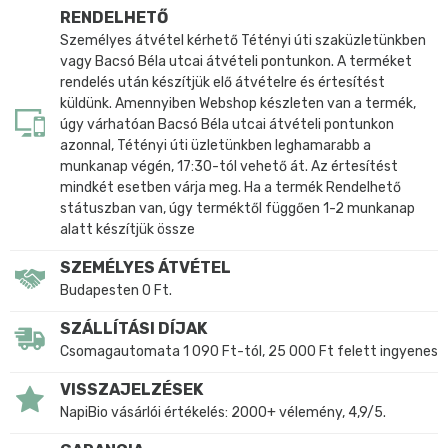
RENDELHETŐ
Személyes átvétel kérhető Tétényi úti szaküzletünkben
vagy Bacsó Béla utcai átvételi pontunkon. A terméket
rendelés után készítjük elő átvételre és értesítést
küldünk. Amennyiben Webshop készleten van a termék,
úgy várhatóan Bacsó Béla utcai átvételi pontunkon
azonnal, Tétényi úti üzletünkben leghamarabb a
munkanap végén, 17:30-tól vehető át. Az értesítést
mindkét esetben várja meg. Ha a termék Rendelhető
státuszban van, úgy terméktől függően 1-2 munkanap
alatt készítjük össze
SZEMÉLYES ÁTVÉTEL
Budapesten 0 Ft.
SZÁLLÍTÁSI DÍJAK
Csomagautomata 1 090 Ft-tól, 25 000 Ft felett ingyenes
VISSZAJELZÉSEK
NapiBio vásárlói értékelés: 2000+ vélemény, 4,9/5.