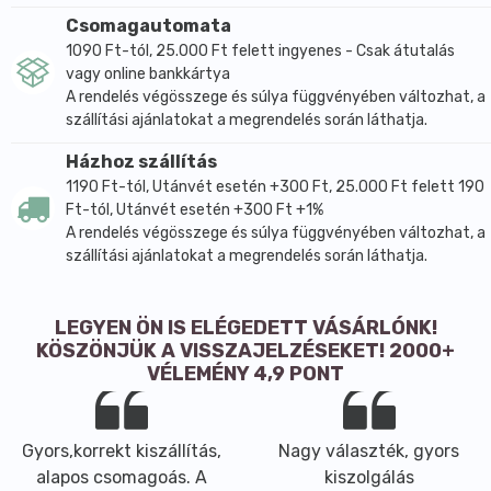
narancsbőr, reuma, asztma, elhízás, csontritkulás).
Csomagautomata
Szervezetünk a savakat ásványi anyagokkal
1090 Ft-tól, 25.000 Ft felett ingyenes - Csak átutalás
semlegesíti és a keletkezett sókat elraktározza, így
vagy online bankkártya
A rendelés végösszege és súlya függvényében változhat, a
védekezik e folyamatok ellen, ami szintén csökkenti a
szállítási ajánlatokat a megrendelés során láthatja.
mikroelemek szintjét.
Antioxidáns, gyökfogó: megköti a szabad gyököket
Házhoz szállítás
rendkívüli hatékonysággal, amelyek számos betegség
1190 Ft-tól, Utánvét esetén +300 Ft, 25.000 Ft felett 190
Ft-tól, Utánvét esetén +300 Ft +1%
forrásai.
A rendelés végösszege és súlya függvényében változhat, a
Megköti a toxikonokat: a huminsavak szinte
szállítási ajánlatokat a megrendelés során láthatja.
valamennyi vegyülettel képesek kölcsönhatásba lépni
fizikai-kémiai szerkezetükből adódóan.
Hatástalanítják és kiürítik a szervezetbe került
LEGYEN ÖN IS ELÉGEDETT VÁSÁRLÓNK!
toxikus anyagokat. Egy átlagember vérében 170
KÖSZÖNJÜK A VISSZAJELZÉSEKET! 2000+
VÉLEMÉNY 4,9 PONT
idegen anyag található a legújabb amerikai kutatási
eredmények szerint.
Antivirális hatás: huminsav talán a természet egyik
Gyors,korrekt kiszállítás,
Nagy választék, gyors
legerősebb vírus ellenes hatóanyaga, a humán
alapos csomagoás. A
kiszolgálás
gyógyászatban régóta ismert a huminsavak