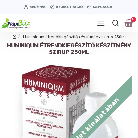
BELÉPÉS
REGISZTRÁCIÓ
KAPCSOLAT
0
Huminiqum étrendkiegészítő készítmény szirup 250ml
HUMINIQUM ÉTRENDKIEGÉSZÍTŐ KÉSZÍTMÉNY
SZIRUP 250ML
Tétényi úti üzlet kínálatában