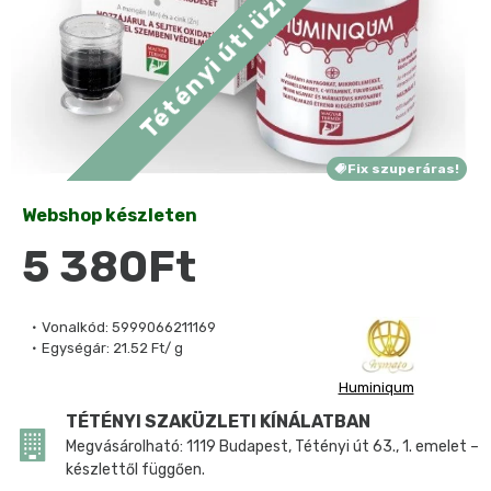
Fix szuperáras!
Webshop készleten
5 380Ft
Vonalkód:
5999066211169
Egységár:
21.52 Ft/ g
Huminiqum
TÉTÉNYI SZAKÜZLETI KÍNÁLATBAN
Megvásárolható: 1119 Budapest, Tétényi út 63., 1. emelet –
készlettől függően.