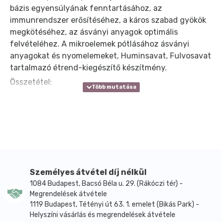
bázis egyensúlyának fenntartásához, az
immunrendszer erősítéséhez, a káros szabad gyökök
megkötéséhez, az ásványi anyagok optimális
felvételéhez. A mikroelemek pótlásához ásványi
anyagokat és nyomelemeket, Huminsavat, Fulvosavat
tartalmazó étrend-kiegészítő készítmény.
Összetétel:
Fulvosav, Huminsav, Kálcium-klorid, Kovasav-gél,
Magnézium-L-aszkorbát, Vas--szulfát, Cink-L-
aszkorbát, Na-hidrogén-foszfát, Mangán-aszkorbát,
Réz-szulfát, Nátrium-borát, Ammonium-molibdát,
Kálium-jodid, Króm-III-klorid, Nátrium-szelenit,
Máriatövis kivonat, tisztított víz.
Jótékony hatásai:
Személyes átvétel díj nélkül
1084 Budapest, Bacsó Béla u. 29. (Rákóczi tér) -
Helyreállítja a szervezet sav-bázis egyensúlyát: A
Megrendelések átvétele
szervezet elsavasodását okozzák “a modern”
1119 Budapest, Tétényi út 63. 1. emelet (Bikás Park) -
táplálkozási szokások. Számos betegség okozója az
Helyszíni vásárlás és megrendelések átvétele
elsavasodás (pl. hajhullás, élősködők, gombák,