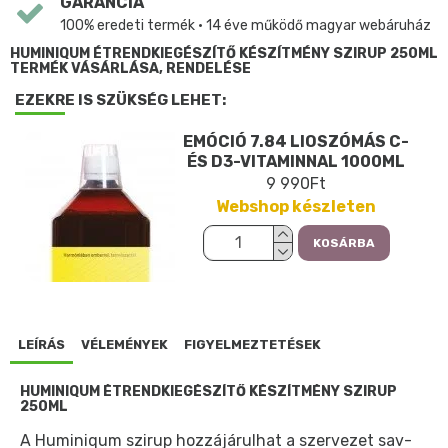
GARANCIA
100% eredeti termék • 14 éve működő magyar webáruház
HUMINIQUM ÉTRENDKIEGÉSZÍTŐ KÉSZÍTMÉNY SZIRUP 250ML
TERMÉK VÁSÁRLÁSA, RENDELÉSE
EZEKRE IS SZÜKSÉG LEHET:
EMÓCIÓ 7.84 LIOSZÓMÁS C-
ÉS D3-VITAMINNAL 1000ML
9 990Ft
Webshop készleten
KOSÁRBA
LEÍRÁS
VÉLEMÉNYEK
FIGYELMEZTETÉSEK
HUMINIQUM ÉTRENDKIEGÉSZÍTŐ KÉSZÍTMÉNY SZIRUP
250ML
A Huminiqum szirup hozzájárulhat a szervezet sav-