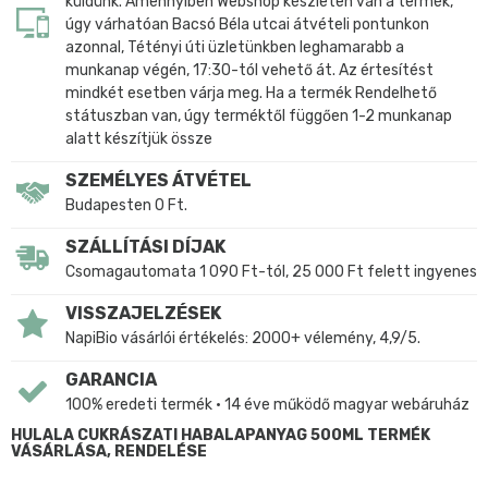
küldünk. Amennyiben Webshop készleten van a termék,
úgy várhatóan Bacsó Béla utcai átvételi pontunkon
azonnal, Tétényi úti üzletünkben leghamarabb a
munkanap végén, 17:30-tól vehető át. Az értesítést
mindkét esetben várja meg. Ha a termék Rendelhető
státuszban van, úgy terméktől függően 1-2 munkanap
alatt készítjük össze
SZEMÉLYES ÁTVÉTEL
Budapesten 0 Ft.
SZÁLLÍTÁSI DÍJAK
Csomagautomata 1 090 Ft-tól, 25 000 Ft felett ingyenes
VISSZAJELZÉSEK
NapiBio vásárlói értékelés: 2000+ vélemény, 4,9/5.
GARANCIA
100% eredeti termék • 14 éve működő magyar webáruház
HULALA CUKRÁSZATI HABALAPANYAG 500ML TERMÉK
VÁSÁRLÁSA, RENDELÉSE