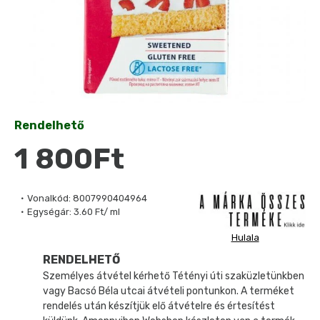
Rendelhető
1 800Ft
Vonalkód:
8007990404964
Egységár:
3.60 Ft/ ml
Hulala
RENDELHETŐ
Személyes átvétel kérhető Tétényi úti szaküzletünkben
vagy Bacsó Béla utcai átvételi pontunkon. A terméket
rendelés után készítjük elő átvételre és értesítést