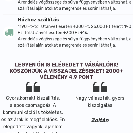
A rendelés végösszege és súlya függvényében változhat, a
szállítási ajánlatokat a megrendelés során láthatja.
Házhoz szállítás
1190 Ft-tól, Utánvét esetén +300 Ft, 25.000 Ft felett 190
Ft-tól, Utánvét esetén +300 Ft +1%
A rendelés végösszege és súlya függvényében változhat, a
szállítási ajánlatokat a megrendelés során láthatja.
LEGYEN ÖN IS ELÉGEDETT VÁSÁRLÓNK!
KÖSZÖNJÜK A VISSZAJELZÉSEKET! 2000+
VÉLEMÉNY 4,9 PONT
Gyors,korrekt kiszállítás,
Nagy választék, gyors
alapos csomagoás. A
kiszolgálás
kommunikáció is tökéletes,
és az árak is megfelelőek. Én
Zoltán
elégedett vagyok, ajánlom