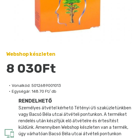
Webshop készleten
8 030Ft
Vonalkód:
5012689001013
Egységár:
148.70 Ft/ db
RENDELHETŐ
Személyes átvétel kérhető Tétényi úti szaküzletünkben
vagy Bacsó Béla utcai átvételi pontunkon. A terméket
rendelés után készítjük elő átvételre és értesítést
küldünk. Amennyiben Webshop készleten van a termék,
úgy várhatóan Bacsó Béla utcai átvételi pontunkon