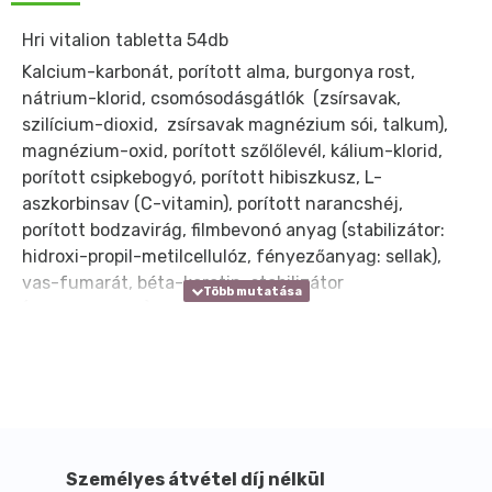
Hri vitalion tabletta 54db
Kalcium-karbonát, porított alma, burgonya rost,
nátrium-klorid, csomósodásgátlók (zsírsavak,
szilícium-dioxid, zsírsavak magnézium sói, talkum),
magnézium-oxid, porított szőlőlevél, kálium-klorid,
porított csipkebogyó, porított hibiszkusz, L-
aszkorbinsav (C-vitamin), porított narancshéj,
porított bodzavirág, filmbevonó anyag (stabilizátor:
hidroxi-propil-metilcellulóz, fényezőanyag: sellak),
vas-fumarát, béta-karotin, stabilizátor
(gumiarábikum), színezékek (piros és sárga vasoxidok,
titán-dioxid), mangán-szulfát, cink-oxid, réz-szulfát.
HRI-vitalion
Az erek normál állapotának és működésének
fenntartásához.
A HRI-vitalionban található cink, C-vitamin, mangán
és réz hozzájárul a sejtek oxidatív stresszel szembeni
Személyes átvétel díj nélkül