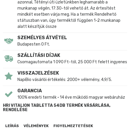
azonnal, Tétényi úti üzletünkben leghamarabb a
munkanap végén, 17:30-tól vehető át. Az értesítést
mindkét esetben várja meg. Ha a termék Rendelhető
státuszban van, úgy terméktől függően 1-2 munkanap
alatt készítjük össze
SZEMÉLYES ÁTVÉTEL
Budapesten 0 Ft.
SZÁLLÍTÁSI DÍJAK
Csomagautomata 1 090 Ft-tól, 25 000 Ft felett ingyenes
VISSZAJELZÉSEK
NapiBio vásárlói értékelés: 2000+ vélemény, 4,9/5.
GARANCIA
100% eredeti termék • 14 éve működő magyar webáruház
HRI VITALION TABLETTA 54DB TERMÉK VÁSÁRLÁSA,
RENDELÉSE
LEÍRÁS
VÉLEMÉNYEK
FIGYELMEZTETÉSEK