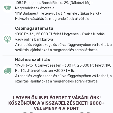
védelméhez. A cink és mangán hozzájárul a normál
1084 Budapest, Bacsó Béla u. 29. (Rákóczi tér) -
Megrendelések átvétele
csontozat fenntartásához.
1119 Budapest, Tétényi út 63. 1. emelet (Bikás Park) -
Felhasználási útmutató: Felnőtteknek naponta 2x1
Helyszíni vásárlás és megrendelések átvétele
tabletta, étkezés közben, bő folyadékkal. Tárolás: 25C
alatt, száraz, fénytől védett helyen.
Csomagautomata
1090 Ft-tól, 25.000 Ft felett ingyenes - Csak átutalás
Forrás: gyártó/forgalmazó 2020 május
vagy online bankkártya
A rendelés végösszege és súlya függvényében változhat, a
szállítási ajánlatokat a megrendelés során láthatja.
Házhoz szállítás
1190 Ft-tól, Utánvét esetén +300 Ft, 25.000 Ft felett 190
Ft-tól, Utánvét esetén +300 Ft +1%
A rendelés végösszege és súlya függvényében változhat, a
szállítási ajánlatokat a megrendelés során láthatja.
LEGYEN ÖN IS ELÉGEDETT VÁSÁRLÓNK!
KÖSZÖNJÜK A VISSZAJELZÉSEKET! 2000+
VÉLEMÉNY 4,9 PONT