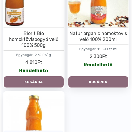
Biorit Bio
Natur organic homoktövis
homoktövisbogyó velő
velő 100% 200ml
100% 500g
Egységár:
11.50 Ft/ ml
Egységár:
9.62 Ft/ g
2 300Ft
4 810Ft
Rendelhető
Rendelhető
KOSÁRBA
KOSÁRBA