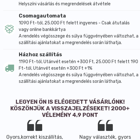
Helyszíni vásárlás és megrendelések átvétele
Csomagautomata
1090 Ft-tól, 25.000 Ft felett ingyenes - Csak átutalás
vagy online bankkártya
A rendelés végösszege és súlya függvényében változhat, a
szállítási ajánlatokat a megrendelés során láthatja.
Házhoz szállítás
1190 Ft-tól, Utánvét esetén +300 Ft, 25.000 Ft felett 190
Ft-tól, Utánvét esetén +300 Ft +1%
A rendelés végösszege és súlya függvényében változhat, a
szállítási ajánlatokat a megrendelés során láthatja.
LEGYEN ÖN IS ELÉGEDETT VÁSÁRLÓNK!
KÖSZÖNJÜK A VISSZAJELZÉSEKET! 2000+
VÉLEMÉNY 4,9 PONT
Gyors,korrekt kiszállítás,
Nagy választék, gyors