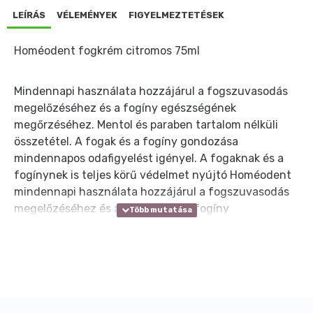
LEÍRÁS
VÉLEMÉNYEK
FIGYELMEZTETÉSEK
Homéodent fogkrém citromos 75ml
Mindennapi használata hozzájárul a fogszuvasodás
megelőzéséhez és a fogíny egészségének
megőrzéséhez. Mentol és paraben tartalom nélküli
összetétel. A fogak és a fogíny gondozása
mindennapos odafigyelést igényel. A fogaknak és a
fogínynek is teljes körű védelmet nyújtó Homéodent
mindennapi használata hozzájárul a fogszuvasodás
megelőzéséhez és az egészséges fogíny
megőrzéséhez. Ez a fogkrém gyógynövény és fluor-
só összetételénél fogva együttesen járul hozzá a
fogtisztításhoz és a fogíny ápolásához.