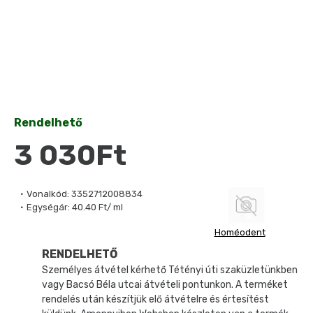
Rendelhető
3 030Ft
Vonalkód:
3352712008834
Egységár:
40.40 Ft/ ml
Homéodent
RENDELHETŐ
Személyes átvétel kérhető Tétényi úti szaküzletünkben
vagy Bacsó Béla utcai átvételi pontunkon. A terméket
rendelés után készítjük elő átvételre és értesítést