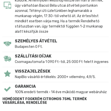
küldünk. Amennyiben Webshop készleten van a termék,
úgy várhatóan Bacsó Béla utcai átvételi pontunkon
azonnal, Tétényi úti üzletünkben leghamarabb a
munkanap végén, 17:30-tól vehető át. Az értesítést
mindkét esetben várja meg. Ha a termék Rendelhető
státuszban van, úgy terméktől függően 1-2 munkanap
alatt készítjük össze
SZEMÉLYES ÁTVÉTEL
Budapesten 0 Ft.
SZÁLLÍTÁSI DÍJAK
Csomagautomata 1 090 Ft-tól, 25 000 Ft felett ingyenes
VISSZAJELZÉSEK
NapiBio vásárlói értékelés: 2000+ vélemény, 4,9/5.
GARANCIA
100% eredeti termék • 14 éve működő magyar webáruház
HOMÉODENT FOGKRÉM CITROMOS 75ML TERMÉK
VÁSÁRLÁSA, RENDELÉSE