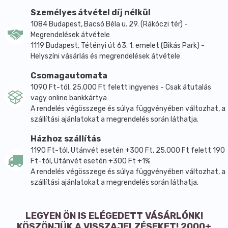
Személyes átvétel díj nélkül
1084 Budapest, Bacsó Béla u. 29. (Rákóczi tér) -
Megrendelések átvétele
1119 Budapest, Tétényi út 63. 1. emelet (Bikás Park) -
Helyszíni vásárlás és megrendelések átvétele
Csomagautomata
1090 Ft-tól, 25.000 Ft felett ingyenes - Csak átutalás
vagy online bankkártya
A rendelés végösszege és súlya függvényében változhat, a
szállítási ajánlatokat a megrendelés során láthatja.
Házhoz szállítás
1190 Ft-tól, Utánvét esetén +300 Ft, 25.000 Ft felett 190
Ft-tól, Utánvét esetén +300 Ft +1%
A rendelés végösszege és súlya függvényében változhat, a
szállítási ajánlatokat a megrendelés során láthatja.
LEGYEN ÖN IS ELÉGEDETT VÁSÁRLÓNK!
KÖSZÖNJÜK A VISSZAJELZÉSEKET! 2000+