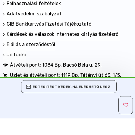
Felhasználási feltételek
Adatvédelmi szabályzat
CIB Bankkártyás Fizetési Tájékoztató
Kérdések és válaszok internetes kártyás fizetésről
Elállás a szerződéstől
Jó tudni
Átvételi pont: 1084 Bp. Bacsó Béla u. 29.
Üzlet és átvételi pont: 1119 Bp. Tétényi út 63. 1/5.
BANKKÁRTYÁVAL IS FIZETHET NÁLUNK!
ÉRTESÍTÉST KÉREK, HA ELÉRHETŐ LESZ
Minden jog fenntartva, MaxShopping Kft. 2013-2026
Árukereső.hu