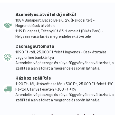
Személyes átvétel díj nélkül
1084 Budapest, Bacsó Béla u. 29. (Rákóczi tér) -
Megrendelések átvétele
1119 Budapest, Tétényi út 63. 1. emelet (Bikás Park) -
Helyszíni vásárlás és megrendelések átvétele
Csomagautomata
1090 Ft-tól, 25.000 Ft felett ingyenes - Csak átutalás
vagy online bankkártya
A rendelés végösszege és súlya függvényében változhat, a
szállítási ajánlatokat a megrendelés során láthatja.
Házhoz szállítás
1190 Ft-tól, Utánvét esetén +300 Ft, 25.000 Ft felett 190
Ft-tól, Utánvét esetén +300 Ft +1%
A rendelés végösszege és súlya függvényében változhat, a
szállítási ajánlatokat a megrendelés során láthatja.