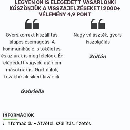
LEGYEN ÖN IS ELÉGEDETT VÁSÁRLÓNK!
KÖSZÖNJÜK A VISSZAJELZÉSEKET! 2000+
VÉLEMÉNY 4,9 PONT
Gyors,korrekt kiszállítás,
Nagy választék, gyors
alapos csomagoás. A
kiszolgálás
kommunikáció is tökéletes,
és az árak is megfelelőek. Én
Zoltán
elégedett vagyok, ajánlom
másoknak is! Gratulálok,
további sok sikert kívánok!
Gabriella
INFORMÁCIÓK
Információk - Átvétel, szállítás, fizetés