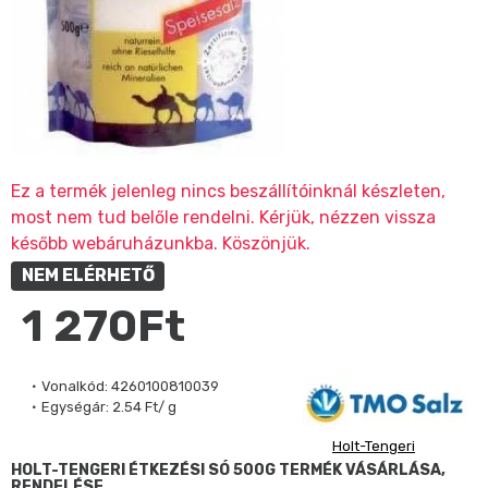
Ez a termék jelenleg nincs beszállítóinknál készleten,
most nem tud belőle rendelni. Kérjük, nézzen vissza
később webáruházunkba. Köszönjük.
NEM ELÉRHETŐ
1 270Ft
Vonalkód:
4260100810039
Egységár:
2.54 Ft/ g
Holt-Tengeri
HOLT-TENGERI ÉTKEZÉSI SÓ 500G TERMÉK VÁSÁRLÁSA,
RENDELÉSE