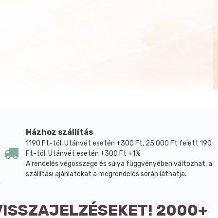
Házhoz szállítás
1190 Ft-tól, Utánvét esetén +300 Ft, 25.000 Ft felett 190
Ft-tól, Utánvét esetén +300 Ft +1%
A rendelés végösszege és súlya függvényében változhat, a
szállítási ajánlatokat a megrendelés során láthatja.
VISSZAJELZÉSEKET! 2000+