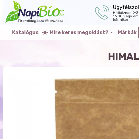
Ügyfélszol
Hétköznap 9:3
16:00 vagy ema
bármikor
Katalógus
Mire keres megoldást?
Márkák
HIMAL