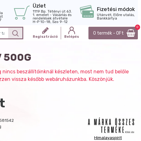
Üzlet
Fizetési módok
1119 Bp. Tétényi út 63.
la
1. emelet - Vásárlás és
Utánvét, Előre utalás,
st
rendelések átvétele
Bankkártya
7
H-P 10-18, Szo 9-12
0
0 termék - 0Ft
Regisztráció
Belépés
V 500G
g nincs beszállítóinknál készleten, most nem tud belőle
nézzen vissza később webáruházunkba. Köszönjük.
t
581542
g
Himalayaspirit