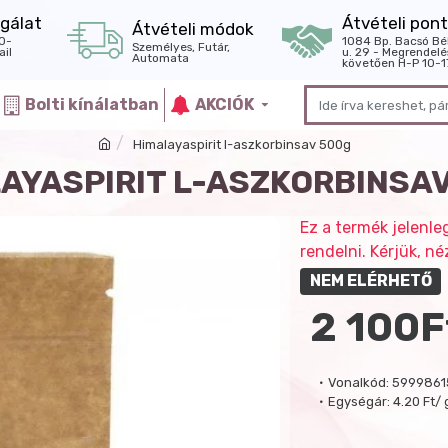
gálat
Átvételi pont
Átvételi módok
0-
1084 Bp. Bacsó Bé
Személyes, Futár,
il
u. 29 - Megrendelé
Automata
követően H-P 10-1
Bolti kínálatban
AKCIÓK
Himalayaspirit l-aszkorbinsav 500g
AYASPIRIT L-ASZKORBINSA
Ez a termék jelenle
rendelni. Kérjük, 
NEM ELÉRHETŐ
2 100F
Vonalkód:
5999861
Egységár:
4.20 Ft/ 