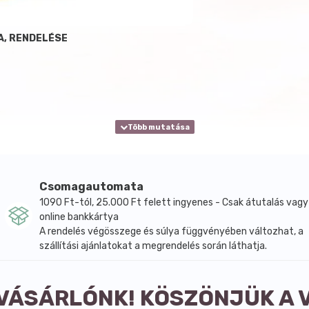
A, RENDELÉSE
Csomagautomata
1090 Ft-tól, 25.000 Ft felett ingyenes - Csak átutalás vagy
online bankkártya
A rendelés végösszege és súlya függvényében változhat, a
szállítási ajánlatokat a megrendelés során láthatja.
 VÁSÁRLÓNK! KÖSZÖNJÜK A 