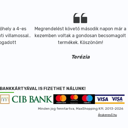
őhely a 4-es
Megrendelést követő második napon már a
i villamossal..
kezemben voltak a gondosan becsomagolt
fogadott
termékek. Köszönöm!
Terézia
BANKKÁRTYÁVAL IS FIZETHET NÁLUNK!
Minden jog fenntartva, MaxShopping Kft. 2013-2026
Árukereső.hu