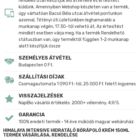
rendelés után készítjük elő átvételre és értesítést
küldünk. Amennyiben Webshop készleten van a termék,
úgy várhatóan Bacsó Béla utcai átvételi pontunkon
azonnal, Tétényi úti üzletünkben leghamarabb a
munkanap végén, 17:30-tól vehető át. Az értesítést
mindkét esetben várja meg. Ha a termék Rendelhető
státuszban van, úgy terméktől függően 1-2 munkanap
alatt készítjük össze
SZEMÉLYES ÁTVÉTEL
Budapesten 0 Ft.
SZÁLLÍTÁSI DÍJAK
Csomagautomata 1 090 Ft-tól, 25 000 Ft felett ingyenes
VISSZAJELZÉSEK
NapiBio vásárlói értékelés: 2000+ vélemény, 4,9/5.
GARANCIA
100% eredeti termék • 14 éve működő magyar webáruház
HIMALAYA INTENSIVE HIDRATÁLÓ BŐRÁPOLÓ KRÉM 150ML
TERMÉK VÁSÁRLÁSA, RENDELÉSE