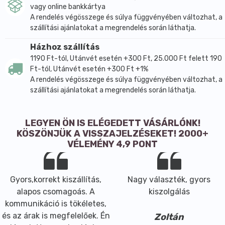
vagy online bankkártya
A rendelés végösszege és súlya függvényében változhat, a
szállítási ajánlatokat a megrendelés során láthatja.
Házhoz szállítás
1190 Ft-tól, Utánvét esetén +300 Ft, 25.000 Ft felett 190
Ft-tól, Utánvét esetén +300 Ft +1%
A rendelés végösszege és súlya függvényében változhat, a
szállítási ajánlatokat a megrendelés során láthatja.
LEGYEN ÖN IS ELÉGEDETT VÁSÁRLÓNK!
KÖSZÖNJÜK A VISSZAJELZÉSEKET! 2000+
VÉLEMÉNY 4,9 PONT
Gyors,korrekt kiszállítás,
Nagy választék, gyors
alapos csomagoás. A
kiszolgálás
kommunikáció is tökéletes,
és az árak is megfelelőek. Én
Zoltán