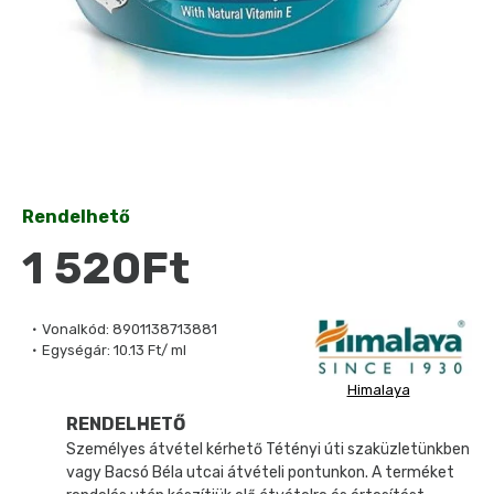
Rendelhető
1 520Ft
Vonalkód:
8901138713881
Egységár:
10.13 Ft/ ml
Himalaya
RENDELHETŐ
Személyes átvétel kérhető Tétényi úti szaküzletünkben
vagy Bacsó Béla utcai átvételi pontunkon. A terméket