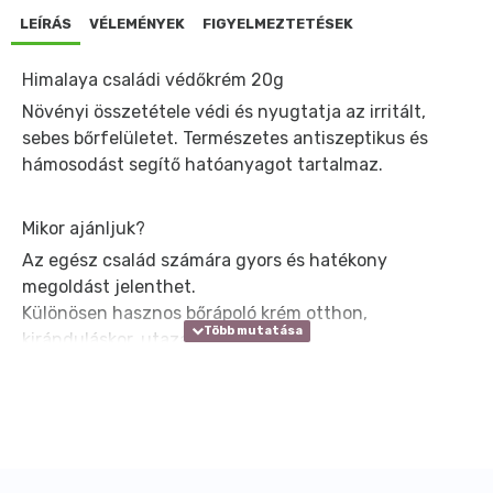
LEÍRÁS
VÉLEMÉNYEK
FIGYELMEZTETÉSEK
Himalaya családi védőkrém 20g
Növényi összetétele védi és nyugtatja az irritált,
sebes bőrfelületet. Természetes antiszeptikus és
hámosodást segítő hatóanyagot tartalmaz.
Mikor ajánljuk?
Az egész család számára gyors és hatékony
megoldást jelenthet.
Különösen hasznos bőrápoló krém otthon,
kiránduláskor, utazáskor.
Nyugtatja a sebes, irritált bőrt és segít megőrizni
annak általános állapotát.
Miért ezt a terméket válaszd?
Klinikailag bizonyított hatékonyságú ajurvédikus
gyógynövényeket tartalmazó termék.