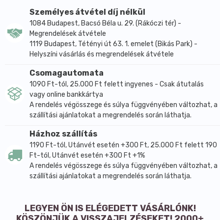
Növényi hatóanyagokban rendkívül gazdag,
Személyes átvétel díj nélkül
ugyanakkor kategóriájában rendkívül kedvező áron
1084 Budapest, Bacsó Béla u. 29. (Rákóczi tér) -
lehet hozzájutni.
Megrendelések átvétele
Hippoallergén és dermatológiailag tesztelt.
1119 Budapest, Tétényi út 63. 1. emelet (Bikás Park) -
Helyszíni vásárlás és megrendelések átvétele
Milyen hatásra számíthatsz?
Gazdag aloe vera és mandulaolaj tartalma miatt
Csomagautomata
hatékonyan nyugtatja és táplálja a bőrt. A benne lévő
1090 Ft-tól, 25.000 Ft felett ingyenes - Csak átutalás
cink calx természetes antiszeptikus hatású és
vagy online bankkártya
A rendelés végösszege és súlya függvényében változhat, a
elősegíti a sebes bőrfelület hámosodását.
szállítási ajánlatokat a megrendelés során láthatja.
Így használd:
Házhoz szállítás
Kis mennyiségben finoman kend rá az érintett
1190 Ft-tól, Utánvét esetén +300 Ft, 25.000 Ft felett 190
bőrfelületre. Naponta 2-3 alkalommal használd.
Ft-tól, Utánvét esetén +300 Ft +1%
Kizárólag külső használatra!
A rendelés végösszege és súlya függvényében változhat, a
Fő összetevők:
szállítási ajánlatokat a megrendelés során láthatja.
- Aloe vera (Aloe barbadensis): Használata igen
elterjedt az ajurvédikus gyógyászatban különböző
LEGYEN ÖN IS ELÉGEDETT VÁSÁRLÓNK!
bőrbántalmak kezelésére. Antibakteriális és
KÖSZÖNJÜK A VISSZAJELZÉSEKET! 2000+