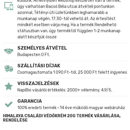
küldünk. Amennyiben Webshop készleten van a termék,
úgy várhatóan Bacsó Béla utcai átvételi pontunkon
azonnal, Tétényi úti üzletünkben leghamarabb a
munkanap végén, 17:30-tól vehető át. Az értesítést
mindkét esetben várja meg. Ha a termék Rendelhető
státuszban van, úgy terméktől függően 1-2 munkanap
alatt készítjük össze
SZEMÉLYES ÁTVÉTEL
Budapesten 0 Ft.
SZÁLLÍTÁSI DÍJAK
Csomagautomata 1 090 Ft-tól, 25 000 Ft felett ingyenes
VISSZAJELZÉSEK
NapiBio vásárlói értékelés: 2000+ vélemény, 4,9/5.
GARANCIA
100% eredeti termék • 14 éve működő magyar webáruház
HIMALAYA CSALÁDI VÉDŐKRÉM 20G TERMÉK VÁSÁRLÁSA,
RENDELÉSE