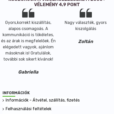
asztringens tulajdonságai miatt gyorsítja a sérült
VÉLEMÉNY 4,9 PONT
bőrfelület gyógyulását.
- Cink calx: Segíti a hámosodást és segíti a kórokozók
szaporodásának gátlását.
Gyors,korrekt kiszállítás,
Nagy választék, gyors
- Mandulaolaj (Prunus amygdalus): E-vitamin
alapos csomagoás. A
kiszolgálás
tartalmának köszönhetően táplálja és puhítja a bőrt,
kommunikáció is tökéletes,
A-vitamin tartalmának köszönhetően segít a
és az árak is megfelelőek. Én
Zoltán
fertőzések leküzdésében.
elégedett vagyok, ajánlom
- Barátcserje (Vitex negundo): Fertőzést gátló és
másoknak is! Gratulálok,
antibakteriális tulajdonságainak köszönhetően
további sok sikert kívánok!
hasznos összetevő a különböző bőrgyulladások
kezelésére.
Gabriella
- Indiai fűz (Rubia cordifolia): Indiában elterjedt,
gyökerét bőrelváltozások, kiütések és ekcéma
kezelésére használják.
INFORMÁCIÓK
Tárolás:
Információk - Átvétel, szállítás, fizetés
Száraz, hűvös helyen tárolandó. Felbontás után 12
hónapig használható fel.
Felhasználási feltételek