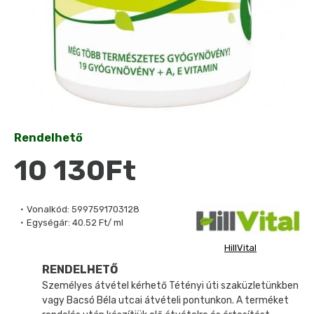
Rendelhető
10 130Ft
Vonalkód:
5997591703128
Egységár:
40.52 Ft/ ml
HillVital
RENDELHETŐ
Személyes átvétel kérhető Tétényi úti szaküzletünkben
vagy Bacsó Béla utcai átvételi pontunkon. A terméket