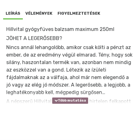
LEÍRÁS
VÉLEMÉNYEK
FIGYELMEZTETÉSEK
Hillvital gyógyfüves balzsam maximum 250ml
JÖHET A LEGERŐSEBB?
Nincs annál lehangolóbb, amikor csak költi a pénzt az
ember, de az eredmény végül elmarad. Tény, hogy sok
silány, haszontalan termék van, azonban nem mindig
az eszközzel van a gond. Létezik az ízületi
fájdalmaknak az a válfaja, ahol már nem elegendő a
jó vagy az elég jó módszer. A legerősebb, a legjobb, a
leghatékonyabb kell, mégpedig sürgősen…
A népszerű Hillvital Mesterbalzsam hirtelen felkapott
népszerűsége biztosította számunkra azokat a
kritikusan fontos felhasználói tapasztalatokat,
amelyek lehetővé tették, hogy tökélyre fejlesszük az
eredeti receptúra hatékonyságát. A régi korok
gyógynövényes tudását kombinálva a modern