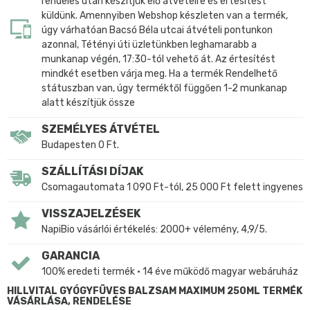
rendelés után készítjük elő átvételre és értesítést
küldünk. Amennyiben Webshop készleten van a termék,
úgy várhatóan Bacsó Béla utcai átvételi pontunkon
azonnal, Tétényi úti üzletünkben leghamarabb a
munkanap végén, 17:30-tól vehető át. Az értesítést
mindkét esetben várja meg. Ha a termék Rendelhető
státuszban van, úgy terméktől függően 1-2 munkanap
alatt készítjük össze
SZEMÉLYES ÁTVÉTEL
Budapesten 0 Ft.
SZÁLLÍTÁSI DÍJAK
Csomagautomata 1 090 Ft-tól, 25 000 Ft felett ingyenes
VISSZAJELZÉSEK
NapiBio vásárlói értékelés: 2000+ vélemény, 4,9/5.
GARANCIA
100% eredeti termék • 14 éve működő magyar webáruház
HILLVITAL GYÓGYFÜVES BALZSAM MAXIMUM 250ML TERMÉK
VÁSÁRLÁSA, RENDELÉSE