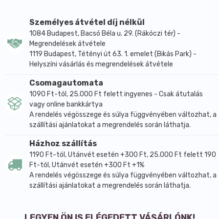
emberek tapasztalataival, valami igazán lenyűgözőt
kaptunk. Még több gyógynövény, még több
Személyes átvétel díj nélkül
hatóanyag, a bőrön át felszívódó vitaminok
1084 Budapest, Bacsó Béla u. 29. (Rákóczi tér) -
Megrendelések átvétele
együttese, természetes ereje egyetlen célból: hogy
1119 Budapest, Tétényi út 63. 1. emelet (Bikás Park) -
elűzzék a pokoli fájdalmakat!
Helyszíni vásárlás és megrendelések átvétele
Szavatossági idő: 2 év
Tárolás: Hűtőben nem tárolható! Kerülendő a hideg
Csomagautomata
hőmérséklet! (10 C alatt)
1090 Ft-tól, 25.000 Ft felett ingyenes - Csak átutalás
vagy online bankkártya
MESTERSÉGES SZÍNEZÉKET, ILLATANYAGOT,
A rendelés végösszege és súlya függvényében változhat, a
KŐOLAJSZÁRMAZÉKOT NEM TARTALMAZ!
szállítási ajánlatokat a megrendelés során láthatja.
TERMÉSZETES, GYÓGYNÖVÉNY HATÓANYAGOKBÓL
Házhoz szállítás
KÉSZÜLT BALZSAM, MELYNEK AZ ÖSSZETÉTELE A
1190 Ft-tól, Utánvét esetén +300 Ft, 25.000 Ft felett 190
KÖVETKEZŐ:
Ft-tól, Utánvét esetén +300 Ft +1%
aloe vera, árnika, boróka , citrom olaj, eukaliptusz,
A rendelés végösszege és súlya függvényében változhat, a
kakukkfű, kamilla, kurkuma, levendula, mentol,
szállítási ajánlatokat a megrendelés során láthatja.
kámfor, rozmaring, diólevél, körömvirág, libapimpo,
vadgesztenye, erdei fenyő, feketenadálytő
LEGYEN ÖN IS ELÉGEDETT VÁSÁRLÓNK!