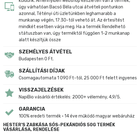
küldünk. Amennyiben Webshop készleten van a termék,
úgy várhatóan Bacsó Béla utcai átvételi pontunkon
azonnal, Tétényi úti üzletünkben leghamarabb a
munkanap végén, 17:30-tól vehető át. Az értesítést
mindkét esetben várja meg. Ha a termék Rendelhető
státuszban van, úgy terméktől függően 1-2 munkanap
alatt készítjük össze
SZEMÉLYES ÁTVÉTEL
Budapesten 0 Ft.
SZÁLLÍTÁSI DÍJAK
Csomagautomata 1 090 Ft-tól, 25 000 Ft felett ingyenes
VISSZAJELZÉSEK
NapiBio vásárlói értékelés: 2000+ vélemény, 4,9/5.
GARANCIA
100% eredeti termék • 14 éve működő magyar webáruház
HESTER'S ZABKÁSA SÓS-PEKÁNDIÓS 50G TERMÉK
VÁSÁRLÁSA, RENDELÉSE