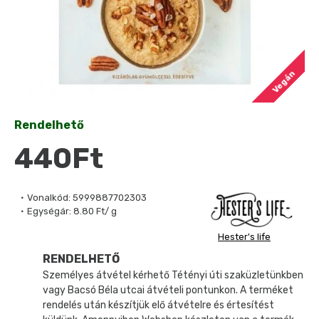
Vegán
Rendelhető
440Ft
Vonalkód:
5999887702303
Egységár:
8.80 Ft/ g
Hester's life
RENDELHETŐ
Személyes átvétel kérhető Tétényi úti szaküzletünkben
vagy Bacsó Béla utcai átvételi pontunkon. A terméket
rendelés után készítjük elő átvételre és értesítést