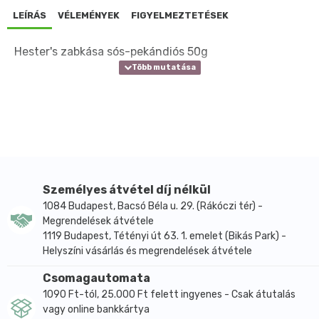
LEÍRÁS
VÉLEMÉNYEK
FIGYELMEZTETÉSEK
Hester's zabkása sós-pekándiós 50g
Személyes átvétel díj nélkül
1084 Budapest, Bacsó Béla u. 29. (Rákóczi tér) -
Megrendelések átvétele
1119 Budapest, Tétényi út 63. 1. emelet (Bikás Park) -
Helyszíni vásárlás és megrendelések átvétele
Csomagautomata
1090 Ft-tól, 25.000 Ft felett ingyenes - Csak átutalás
vagy online bankkártya