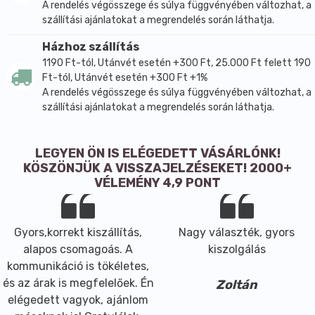
A rendelés végösszege és súlya függvényében változhat, a
szállítási ajánlatokat a megrendelés során láthatja.
Házhoz szállítás
1190 Ft-tól, Utánvét esetén +300 Ft, 25.000 Ft felett 190
Ft-tól, Utánvét esetén +300 Ft +1%
A rendelés végösszege és súlya függvényében változhat, a
szállítási ajánlatokat a megrendelés során láthatja.
LEGYEN ÖN IS ELÉGEDETT VÁSÁRLÓNK!
KÖSZÖNJÜK A VISSZAJELZÉSEKET! 2000+
VÉLEMÉNY 4,9 PONT
Gyors,korrekt kiszállítás,
Nagy választék, gyors
alapos csomagoás. A
kiszolgálás
kommunikáció is tökéletes,
és az árak is megfelelőek. Én
Zoltán
elégedett vagyok, ajánlom