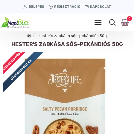
BELÉPÉS
REGISZTRÁCIÓ
KAPCSOLAT
0
Hester's zabkása sós-pekándiós 50g
HESTER'S ZABKÁSA SÓS-PEKÁNDIÓS 50G
Cukormentes
Gluténmentes