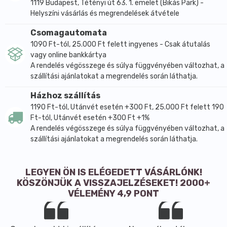
1119 Budapest, Tétényi út 63. 1. emelet (Bikás Park) -
Helyszíni vásárlás és megrendelések átvétele
Csomagautomata
1090 Ft-tól, 25.000 Ft felett ingyenes - Csak átutalás
vagy online bankkártya
A rendelés végösszege és súlya függvényében változhat, a
szállítási ajánlatokat a megrendelés során láthatja.
Házhoz szállítás
1190 Ft-tól, Utánvét esetén +300 Ft, 25.000 Ft felett 190
Ft-tól, Utánvét esetén +300 Ft +1%
A rendelés végösszege és súlya függvényében változhat, a
szállítási ajánlatokat a megrendelés során láthatja.
LEGYEN ÖN IS ELÉGEDETT VÁSÁRLÓNK!
KÖSZÖNJÜK A VISSZAJELZÉSEKET! 2000+
VÉLEMÉNY 4,9 PONT