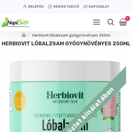
BELÉPÉS
REGISZTRÁCIÓ
KAPCSOLAT
0
Herbiovit lóbalzsam gyógynövényes 250ml
HERBIOVIT LÓBALZSAM GYÓGYNÖVÉNYES 250ML
Tétényi úti üzlet kínálatában