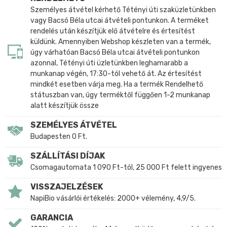
Személyes átvétel kérhető Tétényi úti szaküzletünkben
vagy Bacsó Béla utcai átvételi pontunkon. A terméket
rendelés után készítjük elő átvételre és értesítést
küldünk. Amennyiben Webshop készleten van a termék,
úgy várhatóan Bacsó Béla utcai átvételi pontunkon
azonnal, Tétényi úti üzletünkben leghamarabb a
munkanap végén, 17:30-tól vehető át. Az értesítést
mindkét esetben várja meg. Ha a termék Rendelhető
státuszban van, úgy terméktől függően 1-2 munkanap
alatt készítjük össze
SZEMÉLYES ÁTVÉTEL
Budapesten 0 Ft.
SZÁLLÍTÁSI DÍJAK
Csomagautomata 1 090 Ft-tól, 25 000 Ft felett ingyenes
VISSZAJELZÉSEK
NapiBio vásárlói értékelés: 2000+ vélemény, 4,9/5.
GARANCIA