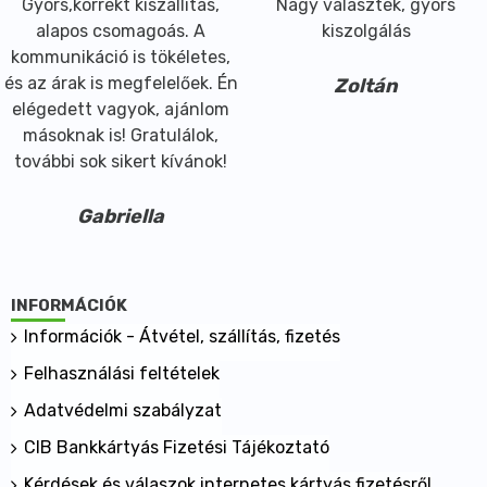
Gyors,korrekt kiszállítás,
Nagy választék, gyors
alapos csomagoás. A
kiszolgálás
kommunikáció is tökéletes,
és az árak is megfelelőek. Én
Zoltán
elégedett vagyok, ajánlom
másoknak is! Gratulálok,
további sok sikert kívánok!
Gabriella
INFORMÁCIÓK
Információk - Átvétel, szállítás, fizetés
Felhasználási feltételek
Adatvédelmi szabályzat
CIB Bankkártyás Fizetési Tájékoztató
Kérdések és válaszok internetes kártyás fizetésről