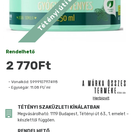
Rendelhető
2 770Ft
Vonalkód:
5999107117498
Egységár:
11.08 Ft/ ml
Herbiovit
TÉTÉNYI SZAKÜZLETI KÍNÁLATBAN
Megvásárolható: 1119 Budapest, Tétényi út 63., 1. emelet –
készlettől függően.
RENDELHETŐ