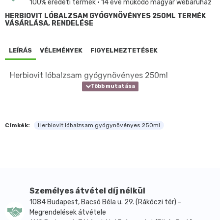
100% eredeti termék • 14 éve működő magyar webáruház
HERBIOVIT LÓBALZSAM GYÓGYNÖVÉNYES 250ML TERMÉK
VÁSÁRLÁSA, RENDELÉSE
LEÍRÁS
VÉLEMÉNYEK
FIGYELMEZTETÉSEK
Herbiovit lóbalzsam gyógynövényes 250ml
Címkék:
Herbiovit lóbalzsam gyógynövényes 250ml
Személyes átvétel díj nélkül
1084 Budapest, Bacsó Béla u. 29. (Rákóczi tér) -
Megrendelések átvétele